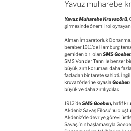
Yavuz muharebe kr
Yavuz Muharebe Kruvazörü
,
girmesinde önemli rol oynayan 
Alman İmparatorluk Donanması
beraber 1911’de Hamburg tersane
gemiden biri olan
SMS Goebe
SMS Von der Tann ile benzer bir
büyük, zırh koruması daha fazla
fazladan bir tarete sahipti. İngi
kruvazörlerine kıyasla
Goeben
büyük ve daha zırhlıydılar.
1912’de
SMS Goeben,
hafif kr
Akdeniz Savaş Filosu’nu oluşt
Akdeniz’de devriye görevi üstl
Savaşı’nın başlamasıyla Goeben