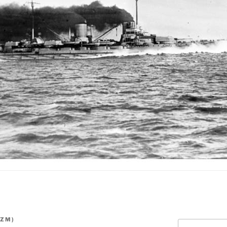
IZM
)
Ara: