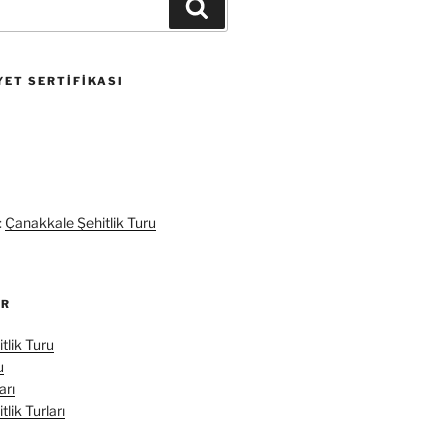
Ara
ET SERTIFIKASI
:
Çanakkale Şehitlik Turu
ER
tlik Turu
u
arı
lik Turları