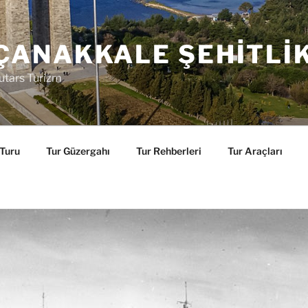
ÇANAKKALE ŞEHITLI
utars Turizm
 Turu
Tur Güzergahı
Tur Rehberleri
Tur Araçları