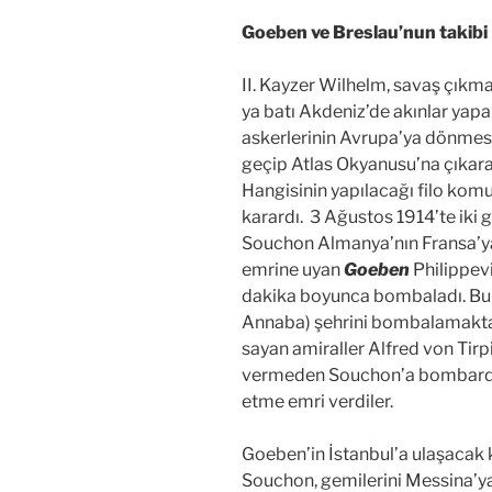
Goeben ve Breslau’nun takibi
II. Kayzer Wilhelm, savaş çık
ya batı Akdeniz’de akınlar yapa
askerlerinin Avrupa’ya dönmesi
geçip Atlas Okyanusu’na çıkar
Hangisinin yapılacağı filo kom
karardı. 3 Ağustos 1914’te iki
Souchon Almanya’nın Fransa’ya s
emrine uyan
Goeben
Philippevi
dakika boyunca bombaladı. Bu
Annaba) şehrini bombalamaktayd
sayan amiraller Alfred von Tirp
vermeden Souchon’a bombardım
etme emri verdiler.
Goeben’in İstanbul’a ulaşacak
Souchon, gemilerini Messina’ya