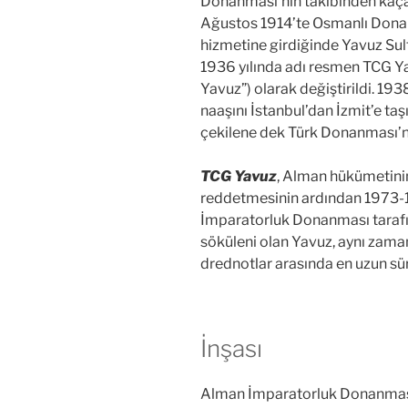
Donanması’nın takibinden kaçara
Ağustos 1914’te Osmanlı Donan
hizmetine girdiğinde Yavuz Sul
1936 yılında adı resmen TCG Y
Yavuz”) olarak değiştirildi. 19
naaşını İstanbul’dan İzmit’e taş
çekilene dek Türk Donanması’nı
TCG Yavuz
, Alman hükümetinin 
reddetmesinin ardından 1973-1
İmparatorluk Donanması tarafın
söküleni olan Yavuz, aynı zam
drednotlar arasında en uzun sür
İnşası
Alman İmparatorluk Donanması