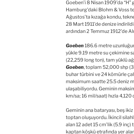
Goeben’i 8 Nisan 1909’da “H” g
Hamburg’daki Blohm & Voss ter
Ağustos’ta kızağa kondu, tekn
28 Mart 1911’de denize indiril
ardından 2 Temmuz 1912’de Al
Goeben
186.6 metre uzunluğun
yükle 9.19 metre su çekimine sa
(22,259 long ton), tam yüklü ağı
Goeben
, toplam 52,000 shp (3
buhar türbini ve 24 kömürle çal
maksimum saatte 25.5 deniz mil
ulaşabiliyordu. Geminin maksim
km/sa; 16 mil/saat) hızla 4,120 
Geminin ana bataryası, beş ikiz 
toptan oluşuyordu. İkincil sila
alan 12 adet 15 cm’lik (5.9 inç)
kaptan köşkü etrafında yer alan