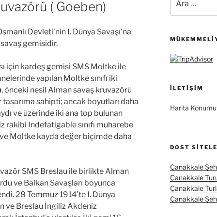
uvazörü ( Goeben)
 Osmanlı Devleti’nin I. Dünya Savaşı’na
MÜKEMMELIY
savaş gemisidir.
 için kardeş gemisi SMS Moltke ile
lerinde yapılan Moltke sınıfı iki
İLETIŞIM
n
, önceki nesil Alman savaş kruvazörü
 tasarıma sahipti; ancak boyutları daha
Harita Konumu
ydı ve üzerinde iki ana top bulunan
liz rakibi Indefatigable sınıfı muharebe
ve Moltke kayda değer biçimde daha
DOST SITEL
Çanakkale Şehi
uvazör SMS Breslau ile birlikte Alman
Çanakkale Tur
urdu ve Balkan Savaşları boyunca
Çanakkale Turl
endi. 28 Temmuz 1914’te I. Dünya
Çanakkale Şehit
 ve Breslau İngiliz Akdeniz