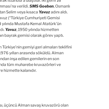
k İstanbul’a ulaştılar. İki gemi 16
ması’na verildi.
SMS Goeben
, Osmanlı
tan Selim veya kısaca
Yavuz
adını aldı.
avuz (“Türkiye Cumhuriyeti Gemisi
38 yılında Mustafa Kemal Atatürk’ün
ıdı.
Yavuz
, 1950 yılında hizmetten
n bayrak gemisi olarak görev yaptı.
Türkiye’nin gemiyi geri almaları teklifini
976 yılları arasında söküldü. Alman
dan inşa edilen gemilerin en son
anda tüm muharebe kruvazörleri ve
e hizmette kalanıdır.
, üçüncü Alman savaş kruvazörü olan