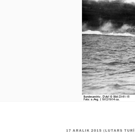
YAYIM
17 ARALIK 2015
(
LUTARS TUR
TARIHI