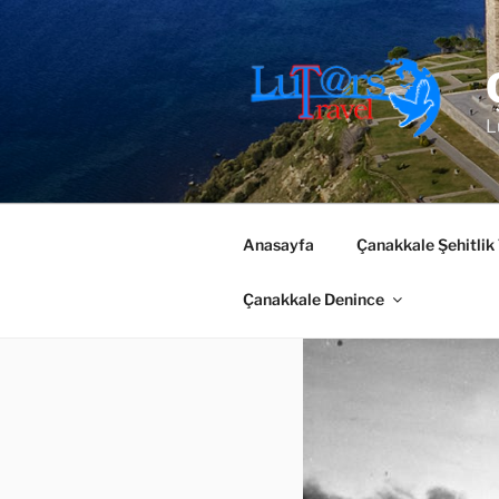
İçeriğe
geç
L
Anasayfa
Çanakkale Şehitlik
Çanakkale Denince