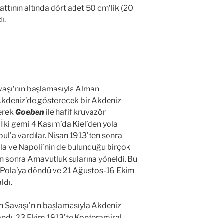
ttının altında dört adet 50 cm’lik (20
ı.
vaşı’nın başlamasıyla Alman
kdeniz’de gösterecek bir Akdeniz
erek
Goeben
ile hafif kruvazör
 İki gemi 4 Kasım’da Kiel’den yola
ul’a vardılar. Nisan 1913’ten sonra
la ve Napoli’nin de bulunduğu birçok
en sonra Arnavutluk sularına yöneldi. Bu
r Pola’ya döndü ve 21 Ağustos-16 Ekim
ldı.
an Savaşı’nın başlamasıyla Akdeniz
ndı. 23 Ekim 1913’te Konteramiral