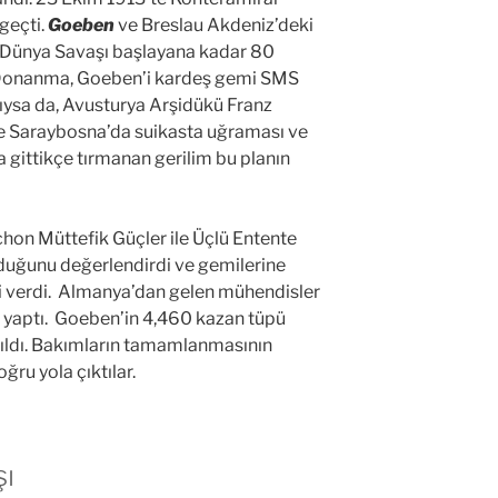
geçti.
Goeben
ve Breslau Akdeniz’deki
I. Dünya Savaşı başlayana kadar 80
r. Donanma, Goeben’i kardeş gemi SMS
dıysa da, Avusturya Arşidükü Franz
te Saraybosna’da suikasta uğraması ve
 gittikçe tırmanan gerilim bu planın
hon Müttefik Güçler ile Üçlü Entente
duğunu değerlendirdi ve gemilerine
i verdi. Almanya’dan gelen mühendisler
 yaptı. Goeben’in 4,460 kazan tüpü
apıldı. Bakımların tamamlanmasının
ru yola çıktılar.
şı