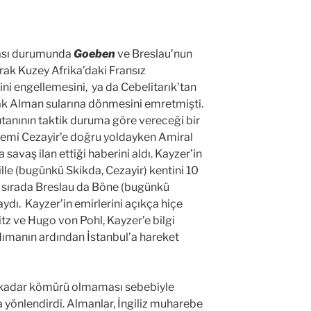
ması durumunda
Goeben
ve Breslau’nun
rak Kuzey Afrika’daki Fransız
ni engellemesini, ya da Cebelitarık’tan
ak Alman sularına dönmesini emretmişti.
utanının taktik duruma göre vereceği bir
 gemi Cezayir’e doğru yoldayken Amiral
avaş ilan ettiği haberini aldı. Kayzer’in
lle (bugünkü Skikda, Cezayir) kentini 10
 sırada Breslau da Bône (bugünkü
ı. Kayzer’in emirlerini açıkça hiçe
itz ve Hugo von Pohl, Kayzer’e bilgi
anın ardından İstanbul’a hareket
 kadar kömürü olmaması sebebiyle
 yönlendirdi. Almanlar, İngiliz muharebe