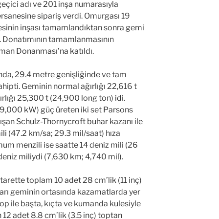
eçici adı ve 201 inşa numarasıyla
sanesine sipariş verdi. Omurgası 19
esinin inşası tamamlandıktan sonra gemi
di. Donatımının tamamlanmasının
man Donanması’na katıldı.
da, 29.4 metre genişliğinde ve tam
hipti. Geminin normal ağırlığı 22,616 t
rlığı 25,300 t (24,900 long ton) idi.
9,000 kW) güç üreten iki set Parsons
ışan Schulz-Thornycroft buhar kazanı ile
i (47.2 km/sa; 29.3 mil/saat) hıza
um menzili ise saatte 14 deniz mili (26
deniz miliydi (7,630 km; 4,740 mil).
tarette toplam 10 adet 28 cm’lik (11 inç)
hları geminin ortasında kazamatlarda yer
 top ile başta, kıçta ve kumanda kulesiyle
 12 adet 8.8 cm’lik (3.5 inç) toptan