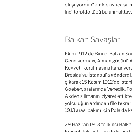
oluşuyordu. Gemide ayrıca su ha
inç) torpido tüpü bulunmaktayd
Balkan Savaşları
Ekim 1912’de Birinci Balkan Sa
Genelkurmayı, Alman gücünü A
Kuvveti kurulmasına karar ver
Breslau’yu İstanbul’a gönderdi.
çıkarak 15 Kasım 1912’de İstanb
Goeben, aralarında Venedik, Po
Akdeniz limanını ziyaret ettikt
yolculuğun ardından filo tekra
1913 arası bakım için Pola’da ka
29 Haziran 1913’te İkinci Balk
Kuvveti tekrar bölgede konuşla