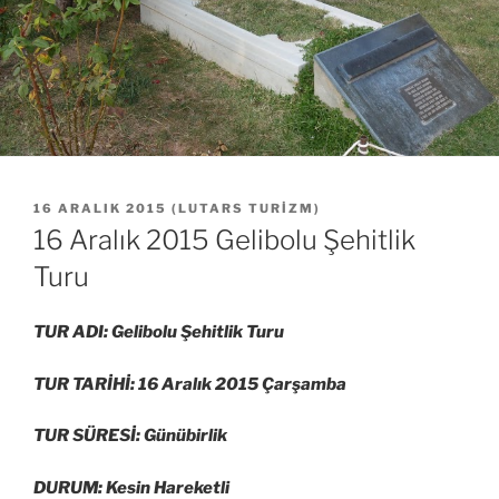
YAYIM
16 ARALIK 2015
(
LUTARS TURIZM
)
TARIHI
16 Aralık 2015 Gelibolu Şehitlik
Turu
TUR ADI: Gelibolu Şehitlik Turu
TUR TARİHİ: 16 Aralık 2015 Çarşamba
TUR SÜRESİ: Günübirlik
DURUM: Kesin Hareketli