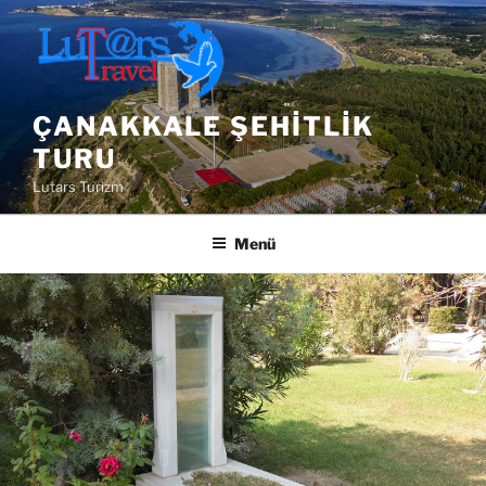
İçeriğe
geç
ÇANAKKALE ŞEHITLIK
TURU
Lutars Turizm
Menü