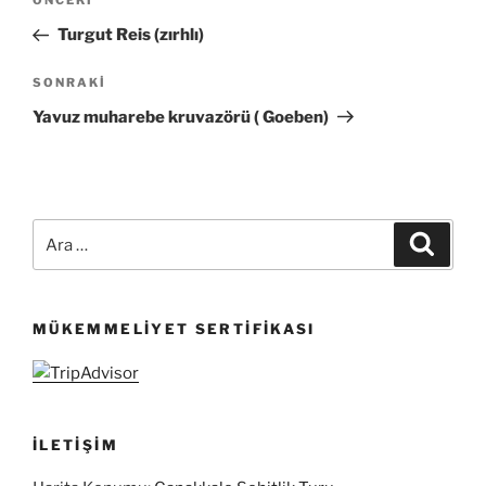
Önceki
ÖNCEKI
gezinmesi
Yazı
Turgut Reis (zırhlı)
Sonraki
SONRAKI
Yazı
Yavuz muharebe kruvazörü ( Goeben)
Ara:
Ara
MÜKEMMELIYET SERTIFIKASI
İLETIŞIM