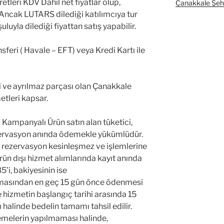
tleri KDV Dahil net fiyatlar olup,
Çanakkale Şehit
 Ancak LUTARS dilediği katılımcıya tur
uyla dilediği fiyattan satış yapabilir.
sferi ( Havale – EFT) veya Kredi Kartı ile
 ve ayrılmaz parçası olan Çanakkale
etleri kapsar.
a Kampanyalı Ürün satın alan tüketici,
zervasyon anında ödemekle yükümlüdür.
ezervasyon kesinleşmez ve işlemlerine
n dışı hizmet alımlarında kayıt anında
’i, bakiyesinin ise
masından en geç 15 gün önce ödenmesi
 hizmetin başlangıç tarihi arasında 15
alinde bedelin tamamı tahsil edilir.
demelerin yapılmaması halinde,