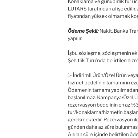
Konaklama ve günübirlik tur ücre
LUTARS tarafından afişe edilir.
fiyatından yüksek olmamak koşul
Ödeme Şekli:
Nakit, Banka Tran
yapılır.
İşbu sözleşme, sözleşmenin eki
Şehitlik Turu’nda belirtilen hizm
1- İndirimli Ürün/Özel Ürün vey
hizmet bedelinin tamamını re
Ödemenin tamamı yapılmadan r
başlanılmaz. Kampanya/Özel Ürü
rezervasyon bedelinin en az %35
tur/konaklama/hizmetin başla
gerekmektedir. Rezervasyon ile
günden daha az süre bulunması h
Anılan süre içinde belirtilen ö