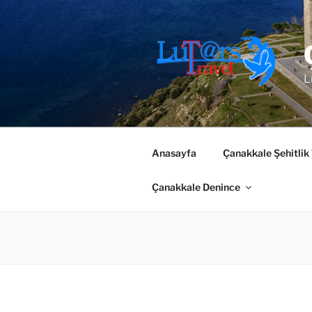
İçeriğe
geç
L
Anasayfa
Çanakkale Şehitlik
Çanakkale Denince