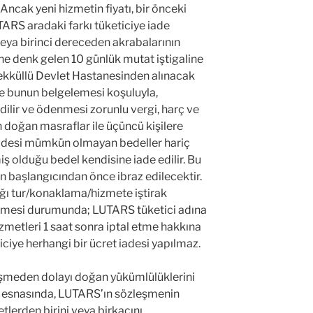
cak yeni hizmetin fiyatı, bir önceki
TARS aradaki farkı tüketiciye iade
 veya birinci dereceden akrabalarının
 denk gelen 10 günlük mutat iştigaline
şekküllü Devlet Hastanesinden alınacak
e bunun belgelemesi koşuluyla,
dilir ve ödenmesi zorunlu vergi, harç ve
 doğan masraflar ile üçüncü kişilere
iadesi mümkün olmayan bedeller hariç
ş olduğu bedel kendisine iade edilir. Bu
n başlangıcından önce ibraz edilecektir.
ığı tur/konaklama/hizmete iştirak
memesi durumunda; LUTARS tüketici adına
zmetleri 1 saat sonra iptal etme hakkına
ticiye herhangi bir ücret iadesi yapılmaz.
eşmeden dolayı doğan yükümlülüklerini
ur esnasında, LUTARS’ın sözleşmenin
tlerden birini veya birkaçını