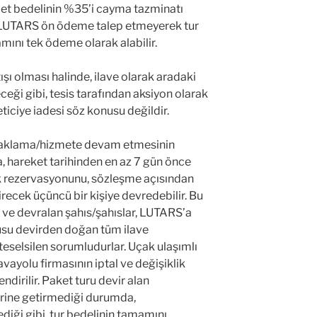
met bedelinin %35’i cayma tazminatı
ir. LUTARS ön ödeme talep etmeyerek tur
mını tek ödeme olarak alabilir.
şı olması halinde, ilave olarak aradaki
ceği gibi, tesis tarafından aksiyon olarak
eticiye iadesi söz konusu değildir.
konaklama/hizmete devam etmesinin
areket tarihinden en az 7 gün önce
 rezervasyonunu, sözleşme açısından
irecek üçüncü bir kişiye devredebilir. Bu
e devralan şahıs/şahıslar, LUTARS’a
nusu devirden doğan tüm ilave
selsilen sorumludurlar. Uçak ulaşımlı
avayolu firmasının iptal ve değişiklik
dirilir. Paket turu devir alan
yerine getirmediği durumda,
iği gibi, tur bedelinin tamamını