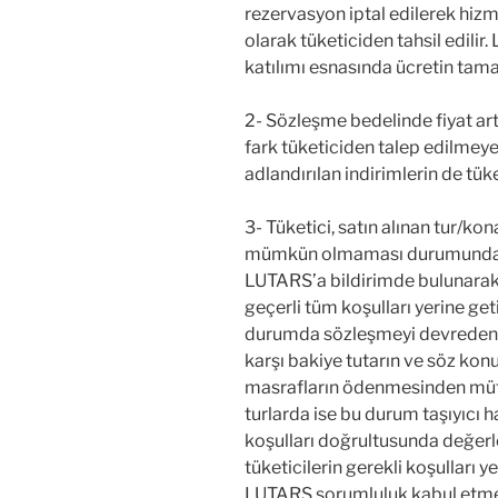
rezervasyon iptal edilerek hiz
olarak tüketiciden tahsil edil
katılımı esnasında ücretin tama
2- Sözleşme bedelinde fiyat artı
fark tüketiciden talep edilmeye
adlandırılan indirimlerin de tük
3- Tüketici, satın alınan tur/
mümkün olmaması durumunda, h
LUTARS’a bildirimde bulunarak
geçerli tüm koşulları yerine get
durumda sözleşmeyi devreden v
karşı bakiye tutarın ve söz ko
masrafların ödenmesinden müte
turlarda ise bu durum taşıyıcı h
koşulları doğrultusunda değerlen
tüketicilerin gerekli koşulları 
LUTARS sorumluluk kabul etmed