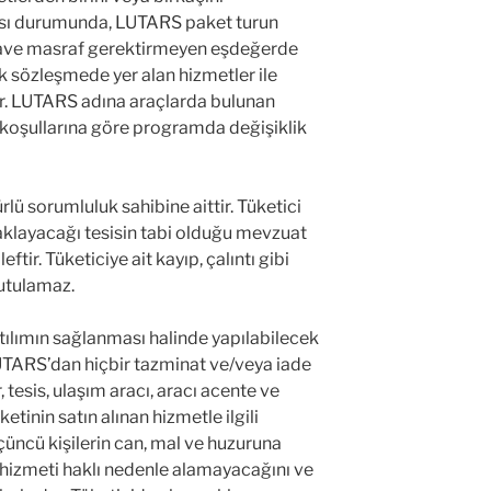
sı durumunda, LUTARS paket turun
ilave masraf gerektirmeyen eşdeğerde
k sözleşmede yer alan hizmetler ile
ir. LUTARS adına araçlarda bulunan
koşullarına göre programda değişiklik
 türlü sorumluluk sahibine aittir. Tüketici
klayacağı tesisin tabi olduğu mevzuat
tir. Tüketiciye ait kayıp, çalıntı gibi
utulamaz.
atılımın sağlanması halinde yapılabilecek
UTARS’dan hiçbir tazminat ve/veya iade
 tesis, ulaşım aracı, aracı acente ve
ketinin satın alınan hizmetle ilgili
üçüncü kişilerin can, mal ve huzuruna
 hizmeti haklı nedenle alamayacağını ve