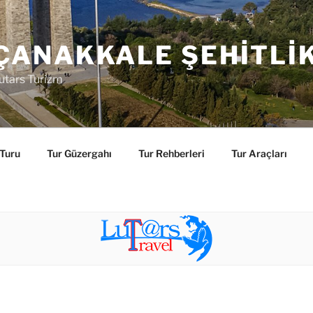
ÇANAKKALE ŞEHITLI
utars Turizm
 Turu
Tur Güzergahı
Tur Rehberleri
Tur Araçları