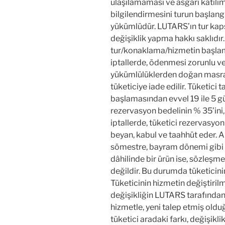
ulaşılamaması ve asgari katılı
bilgilendirmesini turun başlan
yükümlüdür. LUTARS’ın tur kaps
değişiklik yapma hakkı saklıdır.
tur/konaklama/hizmetin başla
iptallerde, ödenmesi zorunlu ve
yükümlülüklerden doğan masraf
tüketiciye iade edilir. Tüketic
başlamasından evvel 19 ile 5 gü
rezervasyon bedelinin % 35’ini,
iptallerde, tüketici rezervas
beyan, kabul ve taahhüt eder. Al
sömestre, bayram dönemi gibi
dâhilinde bir ürün ise, sözleşm
değildir. Bu durumda tüketicini
Tüketicinin hizmetin değiştirilm
değişikliğin LUTARS tarafından
hizmetle, yeni talep etmiş olduğ
tüketici aradaki farkı, değişikli