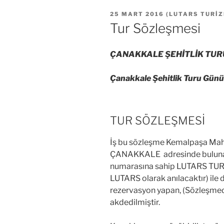
YAYIM
25 MART 2016
(
LUTARS TURI
TARIHI
Tur Sözleşmesi
ÇANAKKALE ŞEHİTLİK TURU
Çanakkale Şehitlik Turu Günüb
TUR SÖZLEŞMESİ
İş bu sözleşme Kemalpaşa Mah.
ÇANAKKALE adresinde bulunan
numarasına sahip LUTARS TU
LUTARS olarak anılacaktır) ile 
rezervasyon yapan, (Sözleşmed
akdedilmiştir.