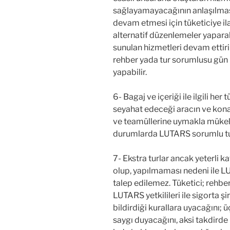
sağlayamayacağının anlaşılma
devam etmesi için tüketiciye 
alternatif düzenlemeler yapara
sunulan hizmetleri devam ettir
rehber yada tur sorumlusu gün 
yapabilir.
6- Bagaj ve içeriği ile ilgili her
seyahat edeceği aracın ve kona
ve teamüllerine uymakla mükellef
durumlarda LUTARS sorumlu t
7- Ekstra turlar ancak yeterli k
olup, yapılmaması nedeni ile L
talep edilemez. Tüketici; rehber,
LUTARS yetkilileri ile sigorta şir
bildirdiği kurallara uyacağını; 
saygı duyacağını, aksi takdirde