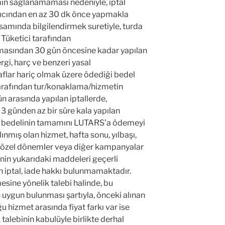
mın sağlanamaması nedeniyle, iptal
gıcından en az 30 dk önce yapmakla
amında bilgilendirmek suretiyle, turda
 Tüketici tarafından
masından 30 gün öncesine kadar yapılan
rgi, harç ve benzeri yasal
lar hariç olmak üzere ödediği bedel
i tarafından tur/konaklama/hizmetin
n arasında yapılan iptallerde,
 3 günden az bir süre kala yapılan
yon bedelinin tamamını LUTARS’a ödemeyi
ınmış olan hizmet, hafta sonu, yılbaşı,
 özel dönemler veya diğer kampanyalar
enin yukarıdaki maddeleri geçerli
n iptal, iade hakkı bulunmamaktadır.
esine yönelik talebi halinde, bu
 uygun bulunması şartıyla, önceki alınan
u hizmet arasında fiyat farkı var ise
k talebinin kabulüyle birlikte derhal