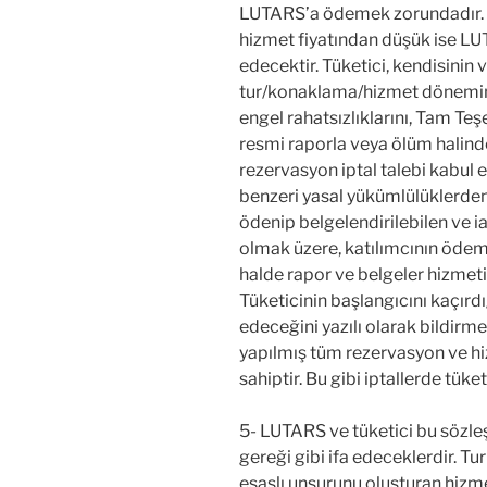
LUTARS’a ödemek zorundadır. An
hizmet fiyatından düşük ise LU
edecektir. Tüketici, kendisinin
tur/konaklama/hizmet dönemine
engel rahatsızlıklarını, Tam Te
resmi raporla veya ölüm halind
rezervasyon iptal talebi kabul e
benzeri yasal yükümlülüklerden
ödenip belgelendirilebilen ve 
olmak üzere, katılımcının ödemi
halde rapor ve belgeler hizmeti
Tüketicinin başlangıcını kaçırd
edeceğini yazılı olarak bildir
yapılmış tüm rezervasyon ve hi
sahiptir. Bu gibi iptallerde tüke
5- LUTARS ve tüketici bu sözl
gereği gibi ifa edeceklerdir. T
esaslı unsurunu oluşturan hizme