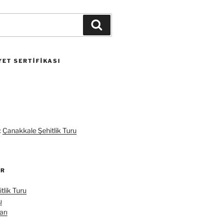
Ara
ET SERTIFIKASI
:
Çanakkale Şehitlik Turu
ER
tlik Turu
u
arı