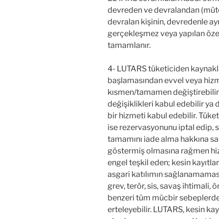
devreden ve devralandan (mütese
devralan kişinin, devredenle ay
gerçekleşmez veya yapılan özel 
tamamlanır.
4- LUTARS tüketiciden kaynakl
başlamasından evvel veya hizm
kısmen/tamamen değiştirebilir v
değişiklikleri kabul edebilir y
bir hizmeti kabul edebilir. Tüke
ise rezervasyonunu iptal edip,
tamamını iade alma hakkına sah
göstermiş olmasına rağmen hi
engel teşkil eden; kesin kayıtla
asgari katılımın sağlanamaması 
grev, terör, sis, savaş ihtimali,
benzeri tüm mücbir sebeplerden
erteleyebilir. LUTARS, kesin kay