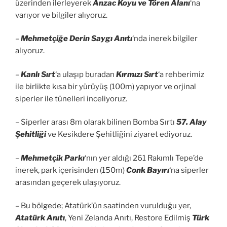
üzerinden ilerleyerek
Anzac Koyu ve Tören Alanı
‘na
varıyor ve bilgiler alıyoruz.
–
Mehmetçiğe Derin Saygı Anıtı
‘nda inerek bilgiler
alıyoruz.
–
Kanlı Sırt
‘a ulaşıp buradan
Kırmızı Sırt
‘a rehberimiz
ile birlikte kısa bir yürüyüş (100m) yapıyor ve orjinal
siperler ile tünelleri inceliyoruz.
– Siperler arası 8m olarak bilinen Bomba Sırtı
57. Alay
Şehitliği
ve Kesikdere Şehitliğini ziyaret ediyoruz.
–
Mehmetçik Parkı
‘nın yer aldığı 261 Rakımlı Tepe’de
inerek, park içerisinden (150m)
Conk Bayırı
‘na siperler
arasından geçerek ulaşıyoruz.
– Bu bölgede; Atatürk’ün saatinden vurulduğu yer,
Atatürk Anıtı
, Yeni Zelanda Anıtı, Restore Edilmiş
Türk