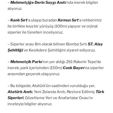
–
Mehmetçiğe Derin Saygı Anıtı
‘nda inerek bilgiler
alıyoruz.
–
Kanlı Sırt
‘a ulaşıp buradan
Kırmızı Sırt
‘a rehberimiz
ile birlikte kısa bir yürüyüş (100m) yapıyor ve orjinal
siperler ile tünelleri inceliyoruz.
– Siperler arası 8m olarak bilinen Bomba Sırtı
57. Alay
Şehitliği
ve Kesikdere Şehitliğini ziyaret ediyoruz.
–
Mehmetçik Parkı
‘nın yer aldığı 261 Rakımlı Tepe’de
inerek, park içerisinden (150m)
Conk Bayırı
‘na siperler
arasından geçerek ulaşıyoruz.
– Bu bölgede; Atatürk’ün saatinden vurulduğu yer,
Atatürk Anıtı
, Yeni Zelanda Anıtı, Restore Edilmiş
Türk
Siperleri
, Gözetleme Yeri ve Anafartalar Ovası’nı
inceleyip bilgiler alıyoruz.