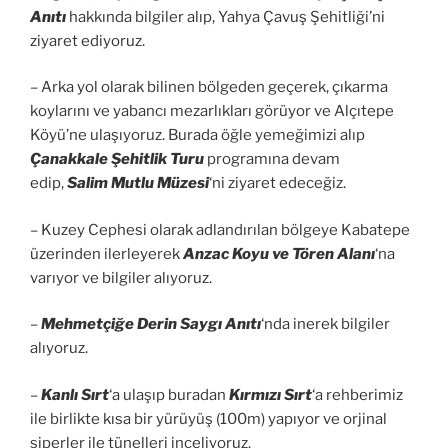
Anıtı
hakkında bilgiler alıp, Yahya Çavuş Şehitliği’ni
ziyaret ediyoruz.
– Arka yol olarak bilinen bölgeden geçerek, çıkarma
koylarını ve yabancı mezarlıkları görüyor ve Alçıtepe
Köyü’ne ulaşıyoruz. Burada öğle yemeğimizi alıp
Çanakkale Şehitlik Turu
programına devam
edip,
Salim Mutlu Müzesi
‘ni ziyaret edeceğiz.
– Kuzey Cephesi olarak adlandırılan bölgeye Kabatepe
üzerinden ilerleyerek
Anzac Koyu ve Tören Alanı
‘na
varıyor ve bilgiler alıyoruz.
–
Mehmetçiğe Derin Saygı Anıtı
‘nda inerek bilgiler
alıyoruz.
–
Kanlı Sırt
‘a ulaşıp buradan
Kırmızı Sırt
‘a rehberimiz
ile birlikte kısa bir yürüyüş (100m) yapıyor ve orjinal
siperler ile tünelleri inceliyoruz.