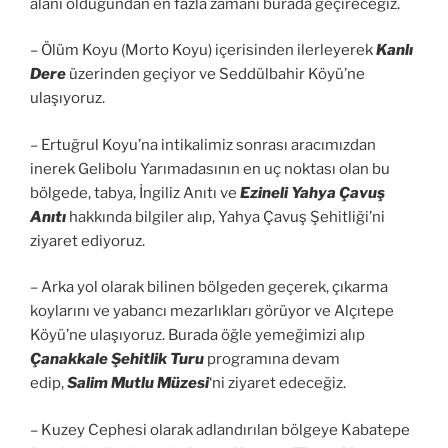
alanı olduğundan en fazla zamanı burada geçireceğiz.
– Ölüm Koyu (Morto Koyu) içerisinden ilerleyerek
Kanlı
Dere
üzerinden geçiyor ve Seddülbahir Köyü’ne
ulaşıyoruz.
– Ertuğrul Koyu’na intikalimiz sonrası aracımızdan
inerek Gelibolu Yarımadasının en uç noktası olan bu
bölgede, tabya, İngiliz Anıtı ve
Ezineli Yahya Çavuş
Anıtı
hakkında bilgiler alıp, Yahya Çavuş Şehitliği’ni
ziyaret ediyoruz.
– Arka yol olarak bilinen bölgeden geçerek, çıkarma
koylarını ve yabancı mezarlıkları görüyor ve Alçıtepe
Köyü’ne ulaşıyoruz. Burada öğle yemeğimizi alıp
Çanakkale Şehitlik Turu
programına devam
edip,
Salim Mutlu Müzesi
‘ni ziyaret edeceğiz.
– Kuzey Cephesi olarak adlandırılan bölgeye Kabatepe