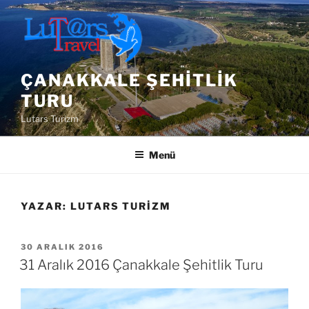
İçeriğe
geç
ÇANAKKALE ŞEHITLIK
TURU
Lutars Turizm
Menü
YAZAR:
LUTARS TURIZM
YAYIM
30 ARALIK 2016
TARIHI
31 Aralık 2016 Çanakkale Şehitlik Turu