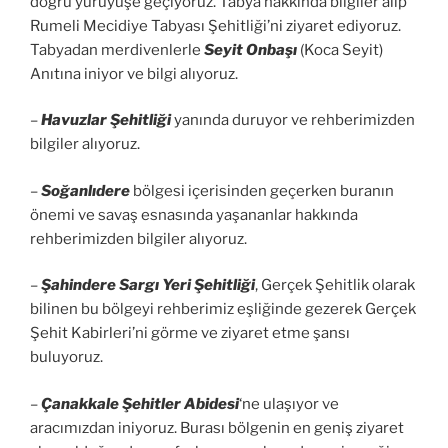
doğru yürüyüşe geçiyoruz. Tabya hakkında bilgiler alıp
Rumeli Mecidiye Tabyası Şehitliği’ni ziyaret ediyoruz.
Tabyadan merdivenlerle
Seyit Onbaşı
(Koca Seyit)
Anıtına iniyor ve bilgi alıyoruz.
–
Havuzlar Şehitliği
yanında duruyor ve rehberimizden
bilgiler alıyoruz.
–
Soğanlıdere
bölgesi içerisinden geçerken buranın
önemi ve savaş esnasında yaşananlar hakkında
rehberimizden bilgiler alıyoruz.
–
Şahindere Sargı Yeri Şehitliği
, Gerçek Şehitlik olarak
bilinen bu bölgeyi rehberimiz eşliğinde gezerek Gerçek
Şehit Kabirleri’ni görme ve ziyaret etme şansı
buluyoruz.
–
Çanakkale Şehitler Abidesi
‘ne ulaşıyor ve
aracımızdan iniyoruz. Burası bölgenin en geniş ziyaret