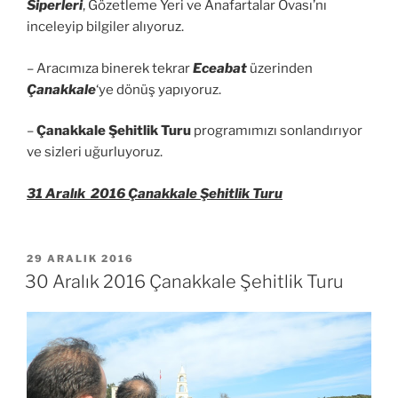
Siperleri
, Gözetleme Yeri ve Anafartalar Ovası’nı
inceleyip bilgiler alıyoruz.
– Aracımıza binerek tekrar
Eceabat
üzerinden
Çanakkale
‘ye dönüş yapıyoruz.
–
Çanakkale Şehitlik Turu
programımızı sonlandırıyor
ve sizleri uğurluyoruz.
31 Aralık 2016 Çanakkale Şehitlik Turu
YAYIM
29 ARALIK 2016
TARIHI
30 Aralık 2016 Çanakkale Şehitlik Turu