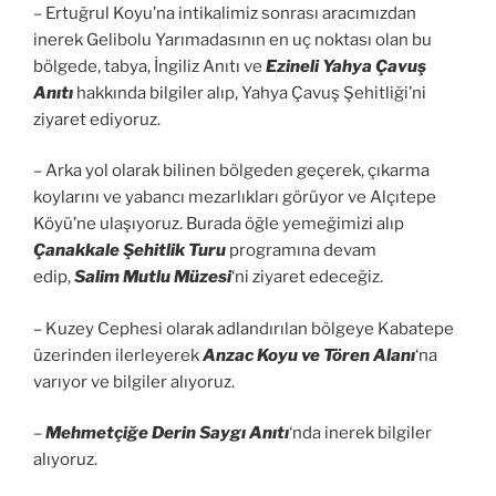
– Ertuğrul Koyu’na intikalimiz sonrası aracımızdan
inerek Gelibolu Yarımadasının en uç noktası olan bu
bölgede, tabya, İngiliz Anıtı ve
Ezineli Yahya Çavuş
Anıtı
hakkında bilgiler alıp, Yahya Çavuş Şehitliği’ni
ziyaret ediyoruz.
– Arka yol olarak bilinen bölgeden geçerek, çıkarma
koylarını ve yabancı mezarlıkları görüyor ve Alçıtepe
Köyü’ne ulaşıyoruz. Burada öğle yemeğimizi alıp
Çanakkale Şehitlik Turu
programına devam
edip,
Salim Mutlu Müzesi
‘ni ziyaret edeceğiz.
– Kuzey Cephesi olarak adlandırılan bölgeye Kabatepe
üzerinden ilerleyerek
Anzac Koyu ve Tören Alanı
‘na
varıyor ve bilgiler alıyoruz.
–
Mehmetçiğe Derin Saygı Anıtı
‘nda inerek bilgiler
alıyoruz.