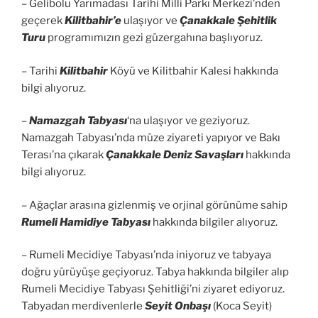
– Gelibolu Yarımadası Tarihi Milli Parkı Merkezi’nden
geçerek
Kilitbahir’e
ulaşıyor ve
Çanakkale Şehitlik
Turu
programımızın gezi güzergahına başlıyoruz.
– Tarihi
Kilitbahir
Köyü ve Kilitbahir Kalesi hakkında
bilgi alıyoruz.
–
Namazgah Tabyası
‘na ulaşıyor ve geziyoruz.
Namazgah Tabyası’nda müze ziyareti yapıyor ve Bakı
Terası’na çıkarak
Çanakkale Deniz Savaşları
hakkında
bilgi alıyoruz.
– Ağaçlar arasına gizlenmiş ve orjinal görünüme sahip
Rumeli Hamidiye Tabyası
hakkında bilgiler alıyoruz.
– Rumeli Mecidiye Tabyası’nda iniyoruz ve tabyaya
doğru yürüyüşe geçiyoruz. Tabya hakkında bilgiler alıp
Rumeli Mecidiye Tabyası Şehitliği’ni ziyaret ediyoruz.
Tabyadan merdivenlerle
Seyit Onbaşı
(Koca Seyit)