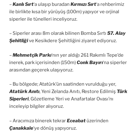
–
Kanlı Sırt
‘a ulaşıp buradan
Kırmızı Sırt
‘a rehberimiz
ile birlikte kısa bir yürüyüş (100m) yapıyor ve orjinal
siperler ile tünelleri inceliyoruz.
– Siperler arası 8m olarak bilinen Bomba Sırtı
57. Alay
Şehitliği
ve Kesikdere Şehitliğini ziyaret ediyoruz.
–
Mehmetçik Parkı
‘nın yer aldığı 261 Rakımlı Tepe’de
inerek, park içerisinden (150m)
Conk Bayırı
‘na siperler
arasından geçerek ulaşıyoruz.
– Bu bölgede; Atatürk’ün saatinden vurulduğu yer,
Atatürk Anıtı
, Yeni Zelanda Anıtı, Restore Edilmiş
Türk
Siperleri
, Gözetleme Yeri ve Anafartalar Ovası’nı
inceleyip bilgiler alıyoruz.
– Aracımıza binerek tekrar
Eceabat
üzerinden
Çanakkale
‘ye dönüş yapıyoruz.