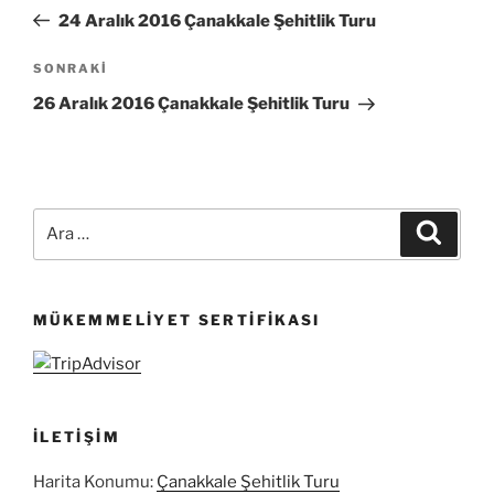
gezinmesi
Yazı
24 Aralık 2016 Çanakkale Şehitlik Turu
Sonraki
SONRAKI
Yazı
26 Aralık 2016 Çanakkale Şehitlik Turu
Ara:
Ara
MÜKEMMELIYET SERTIFIKASI
İLETIŞIM
Harita Konumu:
Çanakkale Şehitlik Turu