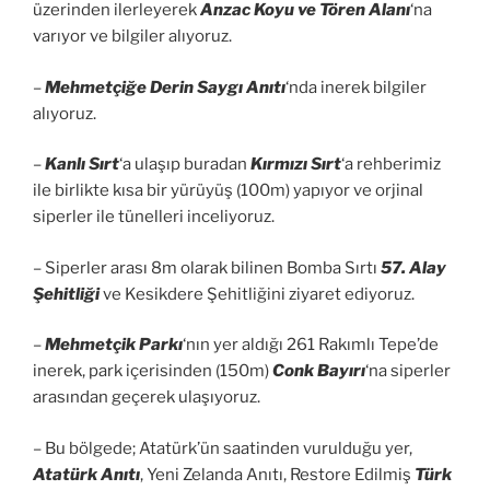
üzerinden ilerleyerek
Anzac Koyu ve Tören Alanı
‘na
varıyor ve bilgiler alıyoruz.
–
Mehmetçiğe Derin Saygı Anıtı
‘nda inerek bilgiler
alıyoruz.
–
Kanlı Sırt
‘a ulaşıp buradan
Kırmızı Sırt
‘a rehberimiz
ile birlikte kısa bir yürüyüş (100m) yapıyor ve orjinal
siperler ile tünelleri inceliyoruz.
– Siperler arası 8m olarak bilinen Bomba Sırtı
57. Alay
Şehitliği
ve Kesikdere Şehitliğini ziyaret ediyoruz.
–
Mehmetçik Parkı
‘nın yer aldığı 261 Rakımlı Tepe’de
inerek, park içerisinden (150m)
Conk Bayırı
‘na siperler
arasından geçerek ulaşıyoruz.
– Bu bölgede; Atatürk’ün saatinden vurulduğu yer,
Atatürk Anıtı
, Yeni Zelanda Anıtı, Restore Edilmiş
Türk