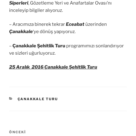
Siperleri
, Gözetleme Yeri ve Anafartalar Ovası’nı
inceleyip bilgiler alıyoruz.
– Aracımıza binerek tekrar
Eceabat
üzerinden
Çanakkale
‘ye dönüş yapıyoruz.
–
Çanakkale Şehitlik Turu
programımızı sonlandırıyor
ve sizleri uğurluyoruz.
25 Aralık 2016 Çanakkale Şehitlik Turu
KATEGORILER
ÇANAKKALE TURU
Yazı
Önceki
ÖNCEKI