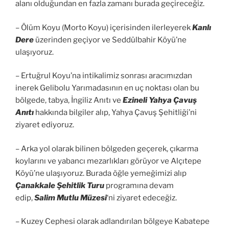
alanı olduğundan en fazla zamanı burada geçireceğiz.
– Ölüm Koyu (Morto Koyu) içerisinden ilerleyerek
Kanlı
Dere
üzerinden geçiyor ve Seddülbahir Köyü’ne
ulaşıyoruz.
– Ertuğrul Koyu’na intikalimiz sonrası aracımızdan
inerek Gelibolu Yarımadasının en uç noktası olan bu
bölgede, tabya, İngiliz Anıtı ve
Ezineli Yahya Çavuş
Anıtı
hakkında bilgiler alıp, Yahya Çavuş Şehitliği’ni
ziyaret ediyoruz.
– Arka yol olarak bilinen bölgeden geçerek, çıkarma
koylarını ve yabancı mezarlıkları görüyor ve Alçıtepe
Köyü’ne ulaşıyoruz. Burada öğle yemeğimizi alıp
Çanakkale Şehitlik Turu
programına devam
edip,
Salim Mutlu Müzesi
‘ni ziyaret edeceğiz.
– Kuzey Cephesi olarak adlandırılan bölgeye Kabatepe