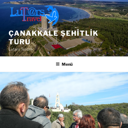
İçeriğe
geç
ÇANAKKALE ŞEHITLIK
TURU
Lutars Turizm
Menü