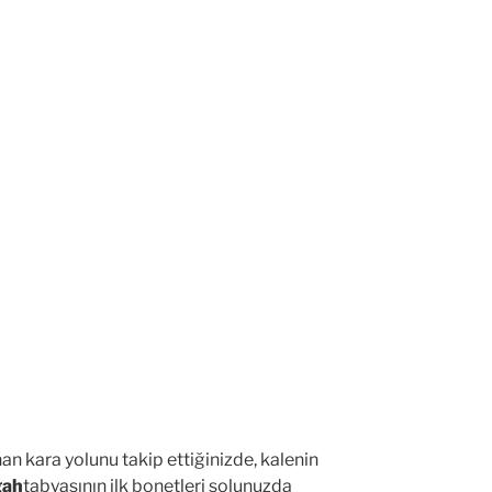
an kara yolunu takip ettiğinizde, kalenin
gah
tabyasının ilk bonetleri solunuzda