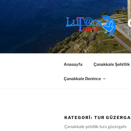
İçeriğe
geç
L
Anasayfa
Çanakkale Şehitlik
Çanakkale Denince
KATEGORI:
TUR GÜZERGA
Çanakkale şehitlik turu güzergahı