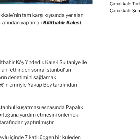
Çanakkale Turl
Çanakkale Şehit
kale’nin tam karşı kıyısında yer alan
rafından yaptırılan
Kilitbahir Kalesi
.
litbahir Köyü’ndedir. Kale-i Sultaniye ile
ul’un fethinden sonra İstanbul’un
rın denetimini sağlamak
et
’in emriyle Yakup Bey tarafından
İstanbul kuşatması esnasında Papalık
rluğuna yardım etmesini önlemek
rafından yaptırılmıştır.
avlu içinde 7 katlı üçgen bir kuleden