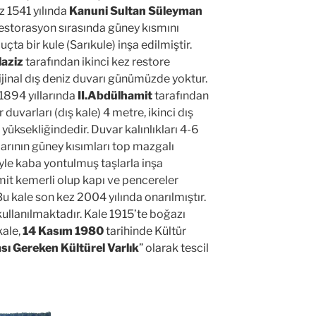
z 1541 yılında
Kanuni Sultan Süleyman
restorasyon sırasında güney kısmını
uçta bir kule (Sarıkule) inşa edilmiştir.
aziz
tarafından ikinci kez restore
jinal dış deniz duvarı günümüzde yoktur.
1894 yıllarında
II.Abdülhamit
tarafından
r duvarları (dış kale) 4 metre, ikinci dış
 yüksekliğindedir. Duvar kalınlıkları 4-6
arının güney kısımları top mazgalı
le kaba yontulmuş taşlarla inşa
remit kemerli olup kapı ve pencereler
 kale son kez 2004 yılında onarılmıştır.
ullanılmaktadır. Kale 1915’te boğazı
kale,
14 Kasım 1980
tarihinde Kültür
ı Gereken Kültürel Varlık
” olarak tescil