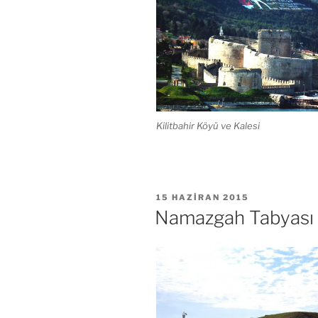
Kilitbahir Köyü ve Kalesi
YAYIM
15 HAZIRAN 2015
TARIHI
Namazgah Tabyası