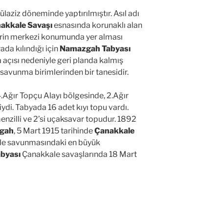
laziz döneminde yaptırılmıştır. Asıl adı
akkale Savaşı
esnasında korunaklı alan
lerin merkezi konumunda yer alması
ada kılındığı için
Namazgah Tabyası
a açısı nedeniyle geri planda kalmış
avunma birimlerinden bir tanesidir.
.Ağır Topçu Alayı bölgesinde, 2.Ağır
di. Tabyada 16 adet kıyı topu vardı.
menzilli ve 2’si uçaksavar topudur. 1892
gah
, 5 Mart 1915 tarihinde
Çanakkale
ale savunmasındaki en büyük
byası
Çanakkale savaşlarında 18 Mart