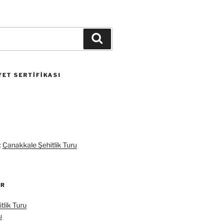
Ara
ET SERTIFIKASI
:
Çanakkale Şehitlik Turu
ER
tlik Turu
u