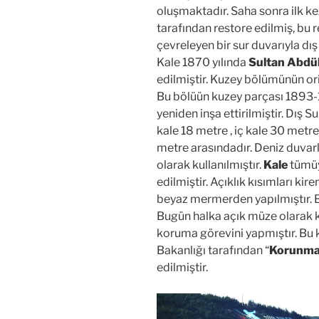
oluşmaktadır. Saha sonra ilk ke
tarafından restore edilmiş, bu 
çevreleyen bir sur duvarıyla dış 
Kale 1870 yılında
Sultan Abdül
edilmiştir. Kuzey bölümünün ori
Bu bölüün kuzey parçası 1893-
yeniden inşa ettirilmiştir. Dış Su
kale 18 metre , iç kale 30 metre
metre arasındadır. Deniz duvarl
olarak kullanılmıştır.
Kale
tümüy
edilmiştir. Açıklık kısımları ki
beyaz mermerden yapılmıştır. Bu
Bugün halka açık müze olarak k
koruma görevini yapmıştır. Bu 
Bakanlığı tarafından “
Korunmas
edilmiştir.