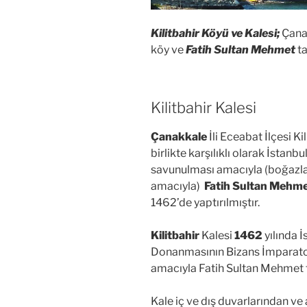
Kilitbahir Köyü ve Kalesi;
Çanak
köy ve
Fatih Sultan Mehmet
ta
Kilitbahir Kalesi
Çanakkale
İli Eceabat İlçesi Ki
birlikte karşılıklı olarak İstanb
savunulması amacıyla (boğazla
amacıyla)
Fatih Sultan Mehm
1462’de yaptırılmıştır.
Kilitbahir
Kalesi
1462
yılında 
Donanmasının Bizans İmparato
amacıyla Fatih Sultan Mehmet ta
Kale iç ve dış duvarlarından ve 