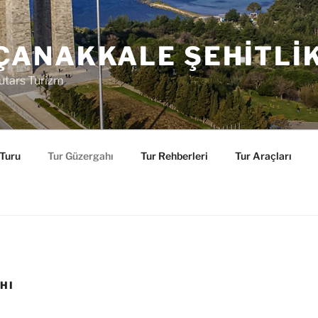
ÇANAKKALE ŞEHITLI
utars Turizm
 Turu
Tur Güzergahı
Tur Rehberleri
Tur Araçları
HI