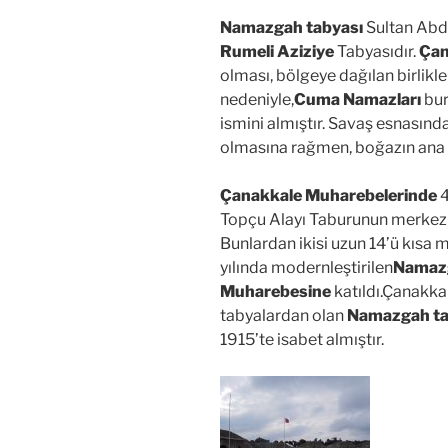
Namazgah tabyası
Sultan Abdü
Rumeli Aziziye
Tabyasıdır.
Çan
olması, bölgeye dağılan birlik
nedeniyle,
Cuma Namazları
bur
ismini almıştır. Savaş esnasınd
olmasına rağmen, boğazın ana s
Çanakkale Muharebelerinde
4
Topçu Alayı Taburunun merkeziy
Bunlardan ikisi uzun 14’ü kısa 
yılında modernleştirilen
Namaz
Muharebesine
katıldı.Çanakk
tabyalardan olan
Namazgah ta
1915’te isabet almıştır.