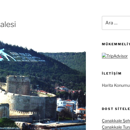
Ara:
alesi
MÜKEMMELIY
İLETIŞIM
Harita Konumu
DOST SITEL
Çanakkale Şehi
Çanakkale Tur