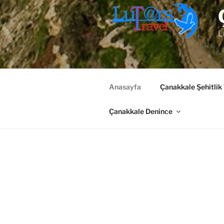
L
Anasayfa
Çanakkale Şehitlik
Çanakkale Denince
ÇANAKKALE ŞEHITLIK T