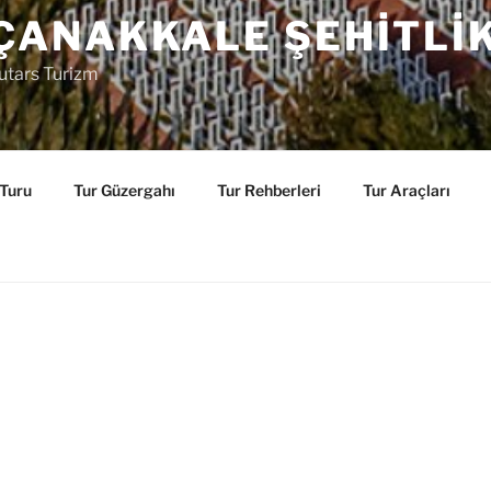
ÇANAKKALE ŞEHITLI
utars Turizm
 Turu
Tur Güzergahı
Tur Rehberleri
Tur Araçları
URU
Değerli ziyaretçilerimiz
Lutars Turizm Ç
sayfamıza hoş geldiniz. Bu sayfamızda
Ç
Şehitlikleri
ziyaretine yönelik hazırlanmı
bulabilirsiniz.