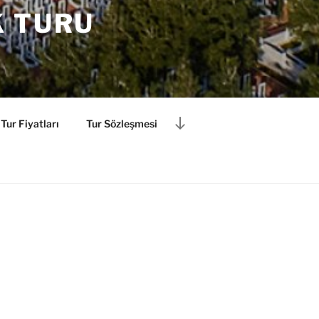
K TURU
İçeriğe
Tur Fiyatları
Tur Sözleşmesi
kaydır
anakkale Şehitlik Turu
tanıtım
anakkale Savaş Alanları ve
ş günübirlik tur programımızı