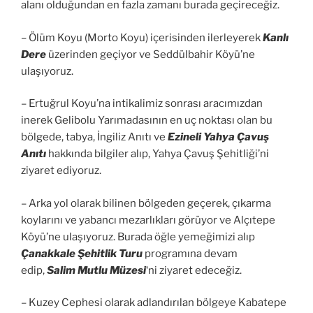
alanı olduğundan en fazla zamanı burada geçireceğiz.
– Ölüm Koyu (Morto Koyu) içerisinden ilerleyerek
Kanlı
Dere
üzerinden geçiyor ve Seddülbahir Köyü’ne
ulaşıyoruz.
– Ertuğrul Koyu’na intikalimiz sonrası aracımızdan
inerek Gelibolu Yarımadasının en uç noktası olan bu
bölgede, tabya, İngiliz Anıtı ve
Ezineli Yahya Çavuş
Anıtı
hakkında bilgiler alıp, Yahya Çavuş Şehitliği’ni
ziyaret ediyoruz.
– Arka yol olarak bilinen bölgeden geçerek, çıkarma
koylarını ve yabancı mezarlıkları görüyor ve Alçıtepe
Köyü’ne ulaşıyoruz. Burada öğle yemeğimizi alıp
Çanakkale Şehitlik Turu
programına devam
edip,
Salim Mutlu Müzesi
‘ni ziyaret edeceğiz.
– Kuzey Cephesi olarak adlandırılan bölgeye Kabatepe