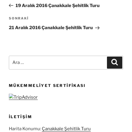
gezinmesi
Yazı
19 Aralık 2016 Çanakkale Şehitlik Turu
Sonraki
SONRAKI
Yazı
21 Aralık 2016 Çanakkale Şehitlik Turu
Ara:
Ara
MÜKEMMELIYET SERTIFIKASI
İLETIŞIM
Harita Konumu:
Çanakkale Şehitlik Turu