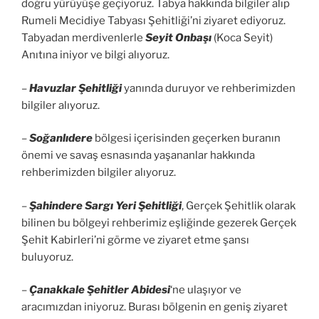
doğru yürüyüşe geçiyoruz. Tabya hakkında bilgiler alıp
Rumeli Mecidiye Tabyası Şehitliği’ni ziyaret ediyoruz.
Tabyadan merdivenlerle
Seyit Onbaşı
(Koca Seyit)
Anıtına iniyor ve bilgi alıyoruz.
–
Havuzlar Şehitliği
yanında duruyor ve rehberimizden
bilgiler alıyoruz.
–
Soğanlıdere
bölgesi içerisinden geçerken buranın
önemi ve savaş esnasında yaşananlar hakkında
rehberimizden bilgiler alıyoruz.
–
Şahindere Sargı Yeri Şehitliği
, Gerçek Şehitlik olarak
bilinen bu bölgeyi rehberimiz eşliğinde gezerek Gerçek
Şehit Kabirleri’ni görme ve ziyaret etme şansı
buluyoruz.
–
Çanakkale Şehitler Abidesi
‘ne ulaşıyor ve
aracımızdan iniyoruz. Burası bölgenin en geniş ziyaret