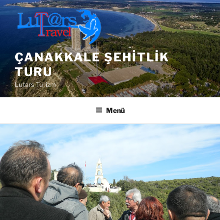
İçeriğe
geç
ÇANAKKALE ŞEHITLIK
TURU
Lutars Turizm
Menü