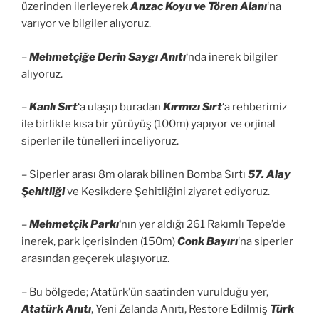
üzerinden ilerleyerek
Anzac Koyu ve Tören Alanı
‘na
varıyor ve bilgiler alıyoruz.
–
Mehmetçiğe Derin Saygı Anıtı
‘nda inerek bilgiler
alıyoruz.
–
Kanlı Sırt
‘a ulaşıp buradan
Kırmızı Sırt
‘a rehberimiz
ile birlikte kısa bir yürüyüş (100m) yapıyor ve orjinal
siperler ile tünelleri inceliyoruz.
– Siperler arası 8m olarak bilinen Bomba Sırtı
57. Alay
Şehitliği
ve Kesikdere Şehitliğini ziyaret ediyoruz.
–
Mehmetçik Parkı
‘nın yer aldığı 261 Rakımlı Tepe’de
inerek, park içerisinden (150m)
Conk Bayırı
‘na siperler
arasından geçerek ulaşıyoruz.
– Bu bölgede; Atatürk’ün saatinden vurulduğu yer,
Atatürk Anıtı
, Yeni Zelanda Anıtı, Restore Edilmiş
Türk