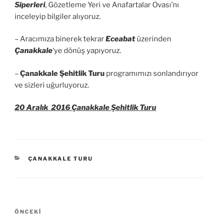
Siperleri
, Gözetleme Yeri ve Anafartalar Ovası’nı
inceleyip bilgiler alıyoruz.
– Aracımıza binerek tekrar
Eceabat
üzerinden
Çanakkale
‘ye dönüş yapıyoruz.
–
Çanakkale Şehitlik Turu
programımızı sonlandırıyor
ve sizleri uğurluyoruz.
20 Aralık 2016 Çanakkale Şehitlik Turu
KATEGORILER
ÇANAKKALE TURU
Yazı
Önceki
ÖNCEKI