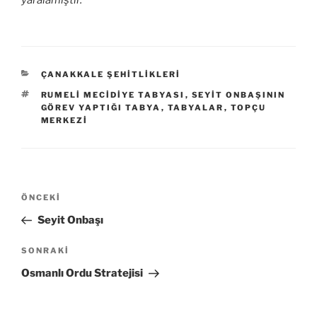
yaralamıştır.
KATEGORILER
ÇANAKKALE ŞEHITLIKLERI
ETIKETLER
RUMELI MECIDIYE TABYASI
,
SEYIT ONBAŞININ
GÖREV YAPTIĞI TABYA
,
TABYALAR
,
TOPÇU
MERKEZI
Yazı
Önceki
ÖNCEKI
gezinmesi
Yazı
Seyit Onbaşı
Sonraki
SONRAKI
Yazı
Osmanlı Ordu Stratejisi