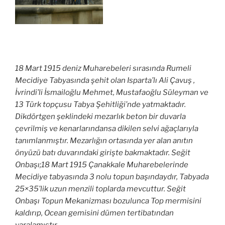
18 Mart 1915 deniz Muharebeleri sırasında Rumeli
Mecidiye Tabyasında şehit olan Isparta’lı Ali Çavuş ,
İvrindi’li İsmailoğlu Mehmet, Mustafaoğlu Süleyman ve
13 Türk topçusu Tabya Şehitliği’nde yatmaktadır.
Dikdörtgen şeklindeki mezarlık beton bir duvarla
çevrilmiş ve kenarlarındansa dikilen selvi ağaçlarıyla
tanımlanmıştır. Mezarlığın ortasında yer alan anıtın
önyüzü batı duvarındaki girişte bakmaktadır. Seğit
Onbaşı;18 Mart 1915 Çanakkale Muharebelerinde
Mecidiye tabyasında 3 nolu topun başındaydır, Tabyada
25×35’lik uzun menzili toplarda mevcuttur. Seğit
Onbaşı Topun Mekanizması bozulunca Top mermisini
kaldırıp, Ocean gemisini dümen tertibatından