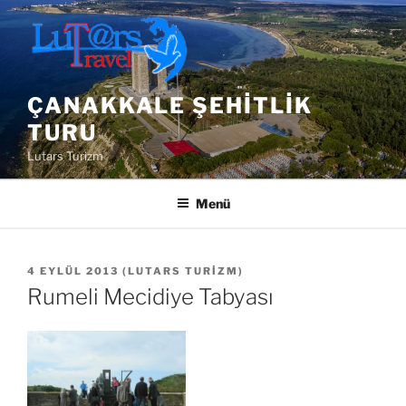
İçeriğe
geç
ÇANAKKALE ŞEHITLIK
TURU
Lutars Turizm
Menü
YAYIM
4 EYLÜL 2013
(
LUTARS TURIZM
)
TARIHI
Rumeli Mecidiye Tabyası