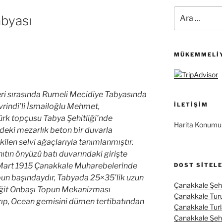
Ara:
abyası
MÜKEMMELIY
ri sırasında Rumeli Mecidiye Tabyasında
İLETIŞIM
 İvrindi’li İsmailoğlu Mehmet,
rk topçusu Tabya Şehitliği’nde
Harita Konumu
deki mezarlık beton bir duvarla
ilen selvi ağaçlarıyla tanımlanmıştır.
nıtın önyüzü batı duvarındaki girişte
 Mart 1915 Çanakkale Muharebelerinde
DOST SITEL
pun başındaydır, Tabyada 25×35’lik uzun
Çanakkale Şehi
eğit Onbaşı Topun Mekanizması
Çanakkale Tur
rıp, Ocean gemisini dümen tertibatından
Çanakkale Turl
Çanakkale Şehit