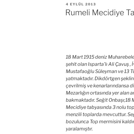
YAYIM
4 EYLÜL 2013
TARIHI
Rumeli Mecidiye T
18 Mart 1915 deniz Muharebele
şehit olan Isparta’lı Ali Çavuş ,
Mustafaoğlu Süleyman ve 13 Tü
yatmaktadır. Dikdörtgen şeklin
çevrilmiş ve kenarlarındansa dik
Mezarlığın ortasında yer alan a
bakmaktadır. Seğit Onbaşı;18
Mecidiye tabyasında 3 nolu to
menzili toplarda mevcuttur. S
bozulunca Top mermisini kaldı
yaralamıştır.