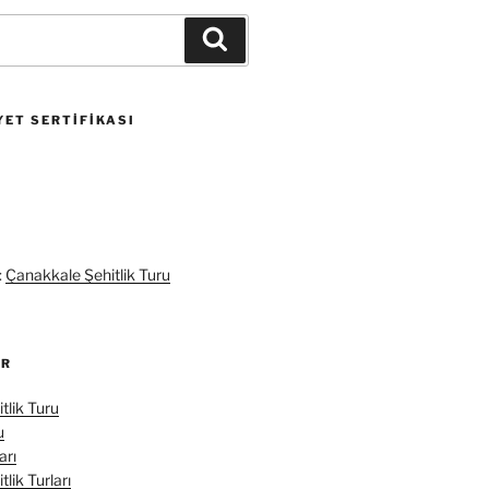
Ara
ET SERTIFIKASI
:
Çanakkale Şehitlik Turu
ER
tlik Turu
u
arı
lik Turları