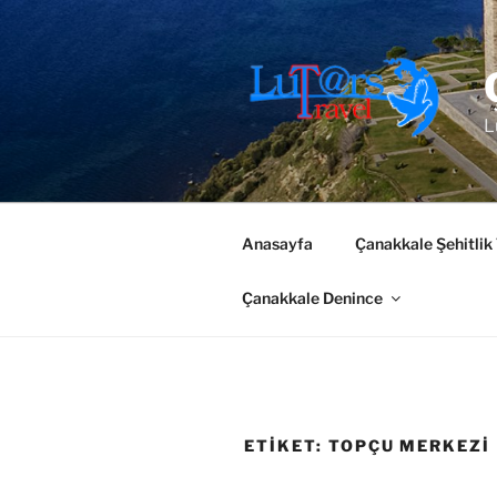
İçeriğe
geç
L
Anasayfa
Çanakkale Şehitlik
Çanakkale Denince
ETIKET:
TOPÇU MERKEZI