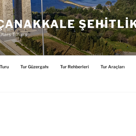
ÇANAKKALE ŞEHITLI
utars Turizm
 Turu
Tur Güzergahı
Tur Rehberleri
Tur Araçları