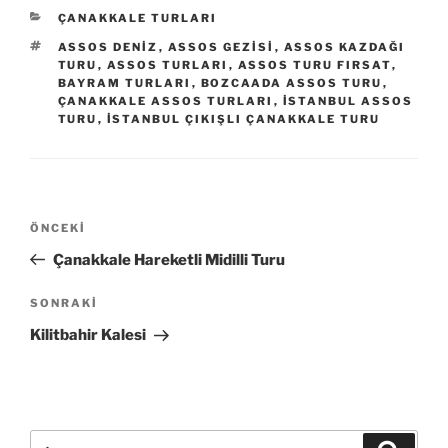
KATEGORILER
ÇANAKKALE TURLARI
ETIKETLER
ASSOS DENIZ
,
ASSOS GEZISI
,
ASSOS KAZDAĞI
TURU
,
ASSOS TURLARI
,
ASSOS TURU FIRSAT
,
BAYRAM TURLARI
,
BOZCAADA ASSOS TURU
,
ÇANAKKALE ASSOS TURLARI
,
ISTANBUL ASSOS
TURU
,
ISTANBUL ÇIKIŞLI ÇANAKKALE TURU
Yazı
Önceki
ÖNCEKI
gezinmesi
Yazı
Çanakkale Hareketli Midilli Turu
Sonraki
SONRAKI
Yazı
Kilitbahir Kalesi
Ara:
Ara