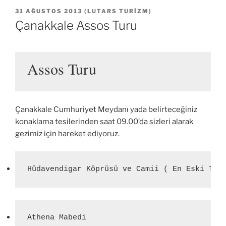
YAYIM
31 AĞUSTOS 2013
(
LUTARS TURIZM
)
TARIHI
Çanakkale Assos Turu
Assos Turu
Çanakkale Cumhuriyet Meydanı yada belirteceğiniz
konaklama tesilerinden saat 09.00’da sizleri alarak
gezimiz için hareket ediyoruz.
Hüdavendigar Köprüsü ve Camii ( En Eski Tür
Athena Mabedi