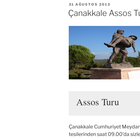
YAYIM
31 AĞUSTOS 2013
TARIHI
Çanakkale Assos T
Assos Turu
Çanakkale Cumhuriyet Meydanı
tesilerinden saat 09.00’da sizle