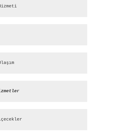
Hizmeti
Ulaşım
izmetler
içecekler