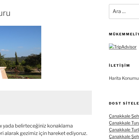
Ara:
uru
MÜKEMMELIY
İLETIŞIM
Harita Konumu
DOST SITEL
Çanakkale Şehi
Çanakkale Tur
 yada belirteceğiniz konaklama
Çanakkale Turl
ri alarak gezimiz için hareket ediyoruz.
Çanakkale Şehit