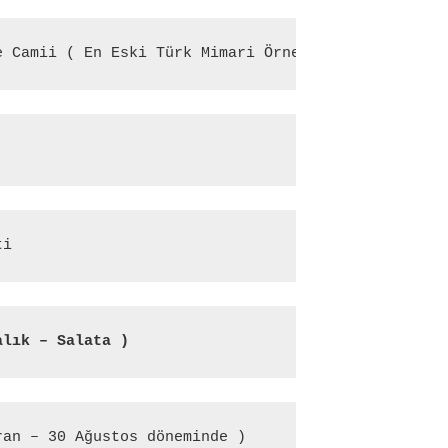
e Camii ( En Eski Türk Mimari Örneklerinden Bir Ta
ti
alık – Salata )
ran – 30 Ağustos döneminde )