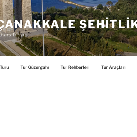
ÇANAKKALE ŞEHITLI
utars Turizm
 Turu
Tur Güzergahı
Tur Rehberleri
Tur Araçları