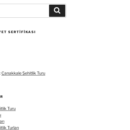
Ara
ET SERTIFIKASI
:
Çanakkale Şehitlik Turu
ER
tlik Turu
u
arı
lik Turları