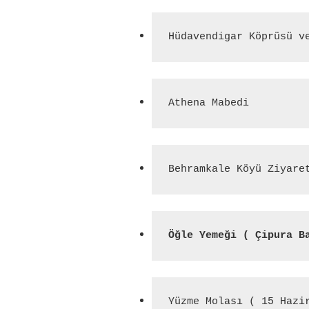
Hüdavendigar Köprüsü v
Athena Mabedi
Behramkale Köyü Ziyare
Öğle Yemeği ( Çipura B
Yüzme Molası ( 15 Hazi