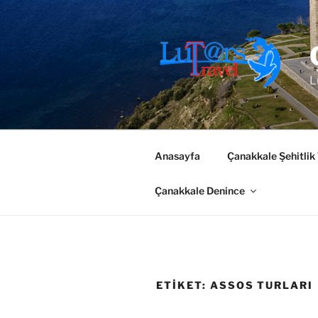
İçeriğe
geç
L
Anasayfa
Çanakkale Şehitlik
Çanakkale Denince
ETIKET:
ASSOS TURLARI