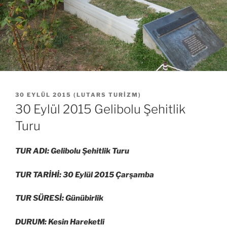
YAYIM
30 EYLÜL 2015
(
LUTARS TURIZM
)
TARIHI
30 Eylül 2015 Gelibolu Şehitlik
Turu
TUR ADI: Gelibolu Şehitlik Turu
TUR TARİHİ: 30 Eylül 2015 Çarşamba
TUR SÜRESİ: Günübirlik
DURUM: Kesin Hareketli