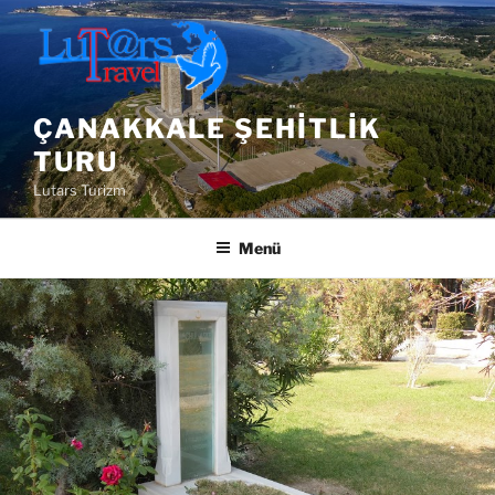
İçeriğe
geç
ÇANAKKALE ŞEHITLIK
TURU
Lutars Turizm
Menü