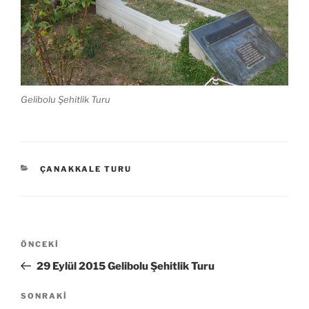
Gelibolu Şehitlik Turu
KATEGORILER
ÇANAKKALE TURU
Yazı
Önceki
ÖNCEKI
gezinmesi
Yazı
29 Eylül 2015 Gelibolu Şehitlik Turu
Sonraki
SONRAKI