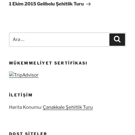
Yazı
1 Ekim 2015 Gelibolu Şehitlik Turu
Ara:
Ara
MÜKEMMELIYET SERTIFIKASI
İLETIŞIM
Harita Konumu:
Çanakkale Şehitlik Turu
DOST SITELER