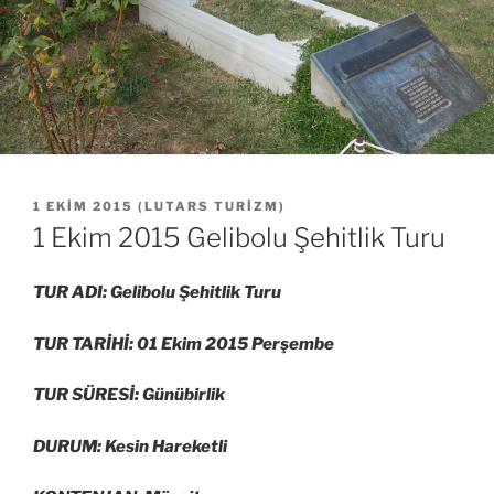
YAYIM
1 EKIM 2015
(
LUTARS TURIZM
)
TARIHI
1 Ekim 2015 Gelibolu Şehitlik Turu
TUR ADI: Gelibolu Şehitlik Turu
TUR TARİHİ: 01 Ekim 2015 Perşembe
TUR SÜRESİ: Günübirlik
DURUM: Kesin Hareketli