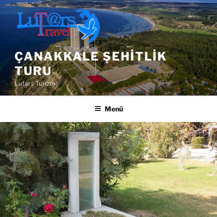
İçeriğe
geç
ÇANAKKALE ŞEHITLIK
TURU
Lutars Turizm
Menü