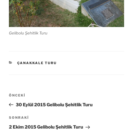
Gelibolu Şehitlik Turu
KATEGORILER
ÇANAKKALE TURU
Yazı
Önceki
ÖNCEKI
gezinmesi
Yazı
30 Eylül 2015 Gelibolu Şehitlik Turu
Sonraki
SONRAKI
Yazı
2 Ekim 2015 Gelibolu Şehitlik Turu