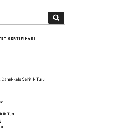
Ara
ET SERTIFIKASI
:
Çanakkale Şehitlik Turu
ER
tlik Turu
u
arı