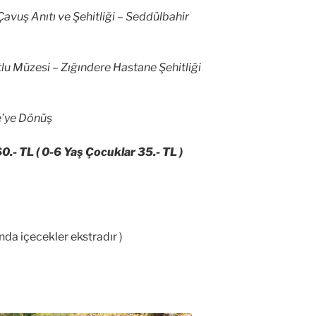
avuş Anıtı ve Şehitliği – Seddülbahir
lu Müzesi – Zığındere Hastane Şehitliği
e’ye Dönüş
60.- TL ( 0-6 Yaş Çocuklar 35.- TL )
da içecekler ekstradır )