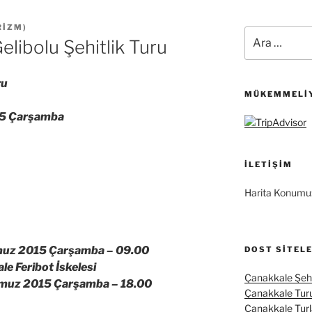
RIZM
)
Ara:
ibolu Şehitlik Turu
ru
MÜKEMMELIY
15 Çarşamba
İLETIŞIM
Harita Konumu
uz 2015 Çarşamba –
09.00
DOST SITEL
 Feribot İskelesi
Çanakkale Şehi
muz 2015 Çarşamba –
18.00
Çanakkale Tur
Çanakkale Turl