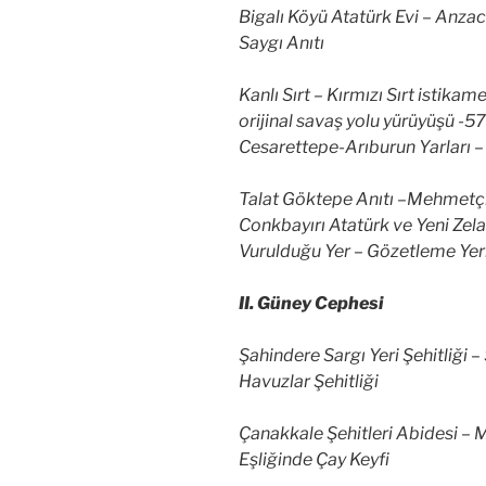
Bigalı Köyü Atatürk Evi – Anza
Saygı Anıtı
Kanlı Sırt – Kırmızı Sırt istikam
orijinal savaş yolu yürüyüşü -5
Cesarettepe-Arıburun Yarları – 
Talat Göktepe Anıtı –Mehmetçik
Conkbayırı Atatürk ve Yeni Zela
Vurulduğu Yer – Gözetleme Yer
II. Güney Cephesi
Şahindere Sargı Yeri Şehitliği – 
Havuzlar Şehitliği
Çanakkale Şehitleri Abidesi –
Eşliğinde Çay Keyfi