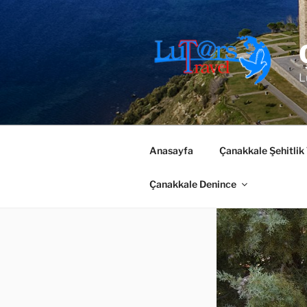
İçeriğe
geç
L
Anasayfa
Çanakkale Şehitlik
Çanakkale Denince