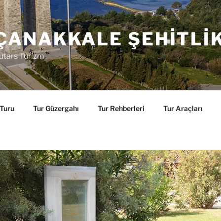
ÇANAKKALE ŞEHITLI
utars Turizm
 Turu
Tur Güzergahı
Tur Rehberleri
Tur Araçları