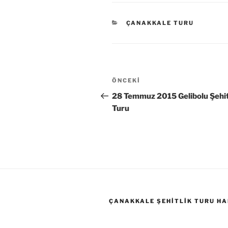
KATEGORILER
ÇANAKKALE TURU
Yazı
Önceki
ÖNCEKI
gezinmesi
Yazı
28 Temmuz 2015 Gelibolu Şehit
Turu
ÇANAKKALE ŞEHITLIK TURU HA