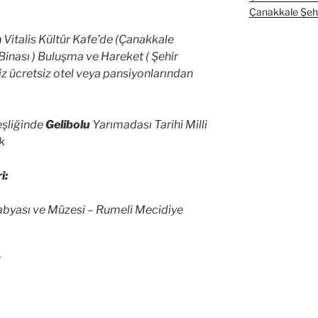
Çanakkale Şehit
a
Vitalis Kültür Kafe’de (Çanakkale
 Binası ) Buluşma ve Hareket ( Şehir
z ücretsiz otel veya pansiyonlarından
şliğinde
Gelibolu
Yarımadası Tarihi Milli
uk
i:
abyası ve Müzesi – Rumeli Mecidiye