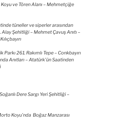
c Koyu ve Tören Alanı – Mehmetçiğe
etinde tüneller ve siperler arasından
7. Alay Şehitliği – Mehmet Çavuş Anıtı –
Kılıçbayırı
 Parkı 261. Rakımlı Tepe – Conkbayırı
nda Anıtları – Atatürk’ün Saatinden
i
Soğanlı Dere Sargı Yeri Şehitliği –
 Morto Koyu’nda Boğaz Manzarası