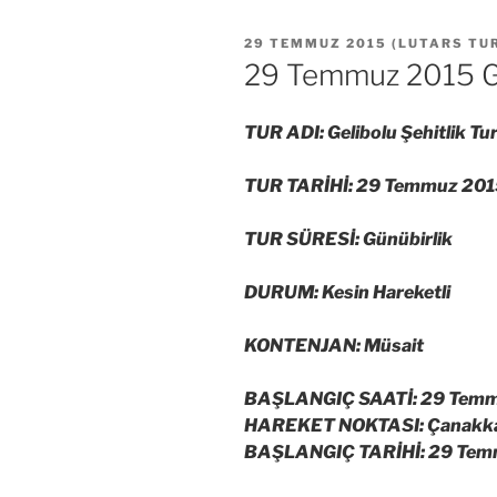
YAYIM
29 TEMMUZ 2015
(
LUTARS TU
TARIHI
29 Temmuz 2015 Gel
TUR ADI: Gelibolu Şehitlik Tu
TUR TARİHİ: 29 Temmuz 20
TUR SÜRESİ: Günübirlik
DURUM: Kesin Hareketli
KONTENJAN: Müsait
BAŞLANGIÇ SAATİ: 29 Temm
HAREKET NOKTASI: Çanakkale
BAŞLANGIÇ TARİHİ: 29 Tem