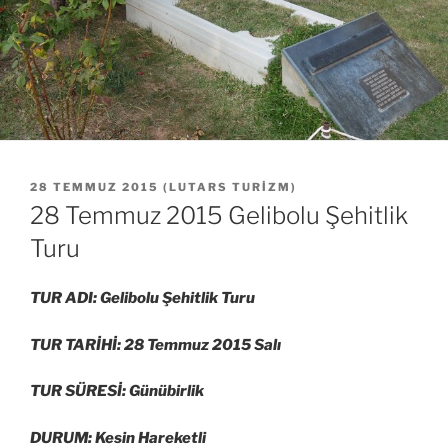
YAYIM
28 TEMMUZ 2015
(
LUTARS TURIZM
)
TARIHI
28 Temmuz 2015 Gelibolu Şehitlik
Turu
TUR ADI: Gelibolu Şehitlik Turu
TUR TARİHİ: 28 Temmuz 2015 Salı
TUR SÜRESİ: Günübirlik
DURUM: Kesin Hareketli