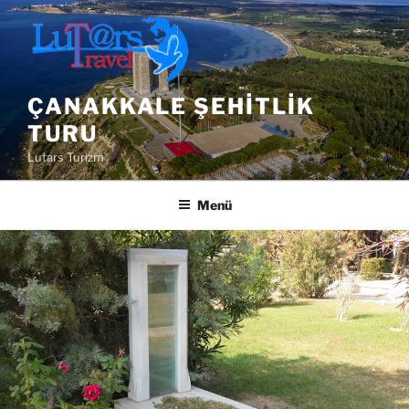
İçeriğe
geç
ÇANAKKALE ŞEHITLIK
TURU
Lutars Turizm
Menü