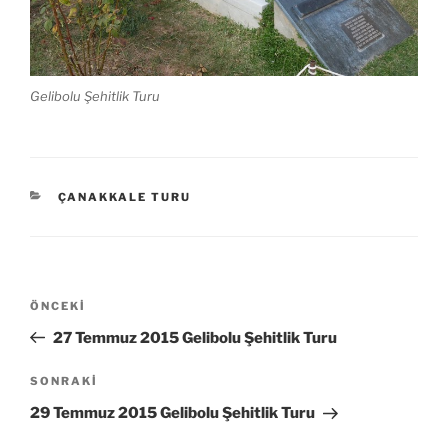
Gelibolu Şehitlik Turu
KATEGORILER
ÇANAKKALE TURU
Yazı
Önceki
ÖNCEKI
gezinmesi
Yazı
27 Temmuz 2015 Gelibolu Şehitlik Turu
Sonraki
SONRAKI
Yazı
29 Temmuz 2015 Gelibolu Şehitlik Turu