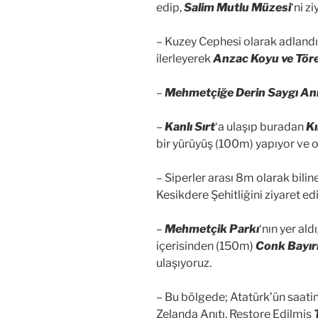
edip,
Salim Mutlu Müzesi
‘ni z
– Kuzey Cephesi olarak adland
ilerleyerek
Anzac Koyu ve Töre
–
Mehmetçiğe Derin Saygı Anı
–
Kanlı Sırt
‘a ulaşıp buradan
Kı
bir yürüyüş (100m) yapıyor ve orj
– Siperler arası 8m olarak bili
Kesikdere Şehitliğini ziyaret ed
–
Mehmetçik Parkı
‘nın yer al
içerisinden (150m)
Conk Bayır
ulaşıyoruz.
– Bu bölgede; Atatürk’ün saati
Zelanda Anıtı, Restore Edilmiş