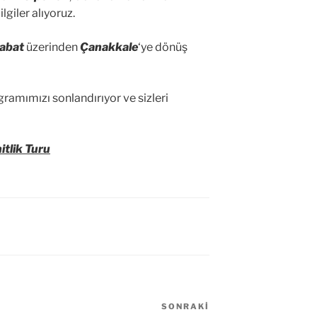
lgiler alıyoruz.
abat
üzerinden
Çanakkale
‘ye dönüş
ramımızı sonlandırıyor ve sizleri
tlik Turu
SONRAKI
Sonraki