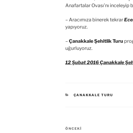
Anafartalar Ovası’nı inceleyip bi
– Aracımıza binerek tekrar
Ece
yapıyoruz.
–
Çanakkale Şehitlik Turu
prog
uğurluyoruz.
12 Şubat 2016 Çanakkale Şehi
KATEGORILER
ÇANAKKALE TURU
Yazı
Önceki
ÖNCEKI