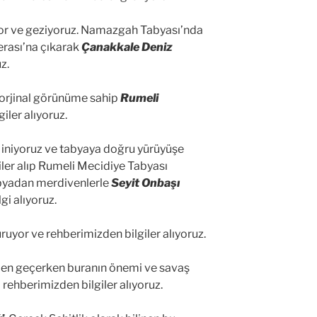
yor ve geziyoruz. Namazgah Tabyası’nda
erası’na çıkarak
Çanakkale Deniz
z.
 orjinal görünüme sahip
Rumeli
iler alıyoruz.
 iniyoruz ve tabyaya doğru yürüyüşe
iler alıp Rumeli Mecidiye Tabyası
Tabyadan merdivenlerle
Seyit Onbaşı
gi alıyoruz.
uyor ve rehberimizden bilgiler alıyoruz.
den geçerken buranın önemi ve savaş
rehberimizden bilgiler alıyoruz.