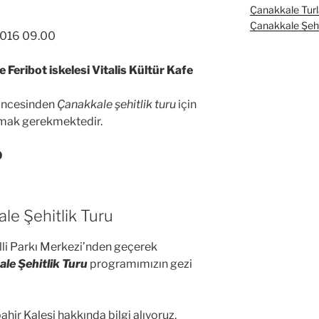
Çanakkale Turl
Çanakkale Şehit
2016 09.00
 Feribot iskelesi Vitalis Kültür Kafe
 öncesinden
Çanakkale şehitlik turu
için
lmak gerekmektedir.
0
le Şehitlik Turu
illi Parkı Merkezi’nden geçerek
le Şehitlik Turu
programımızın gezi
ahir Kalesi hakkında bilgi alıyoruz.