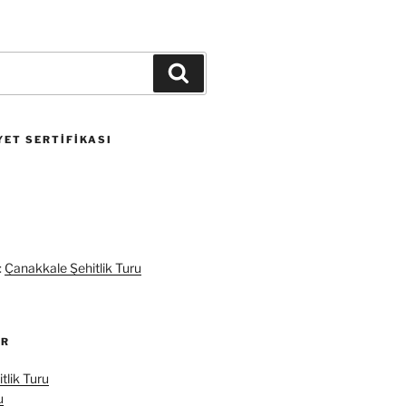
Ara
ET SERTIFIKASI
:
Çanakkale Şehitlik Turu
ER
tlik Turu
u