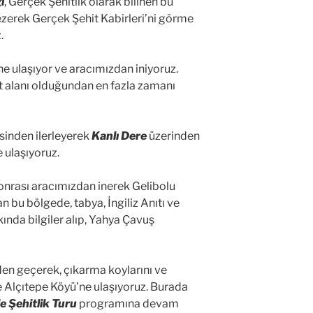
i
, Gerçek Şehitlik olarak bilinen bu
ezerek Gerçek Şehit Kabirleri’ni görme
.
ne ulaşıyor ve aracımızdan iniyoruz.
et alanı olduğundan en fazla zamanı
sinden ilerleyerek
Kanlı Dere
üzerinden
 ulaşıyoruz.
sonrası aracımızdan inerek Gelibolu
n bu bölgede, tabya, İngiliz Anıtı ve
ında bilgiler alıp, Yahya Çavuş
den geçerek, çıkarma koylarını ve
e Alçıtepe Köyü’ne ulaşıyoruz. Burada
 Şehitlik Turu
programına devam