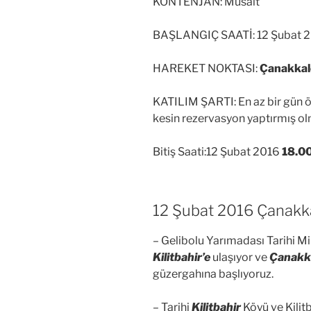
KONTENJAN: Müsait
BAŞLANGIÇ SAATİ: 12 Şubat 
HAREKET NOKTASI:
Çanakkale
KATILIM ŞARTI: En az bir gün
kesin rezervasyon yaptırmış o
Bitiş Saati:12 Şubat 2016
18.0
12 Şubat 2016 Çanakka
– Gelibolu Yarımadası Tarihi M
Kilitbahir’e
ulaşıyor ve
Çanakka
güzergahına başlıyoruz.
– Tarihi
Kilitbahir
Köyü ve Kilitb