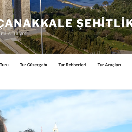
ÇANAKKALE ŞEHITLI
utars Turizm
 Turu
Tur Güzergahı
Tur Rehberleri
Tur Araçları