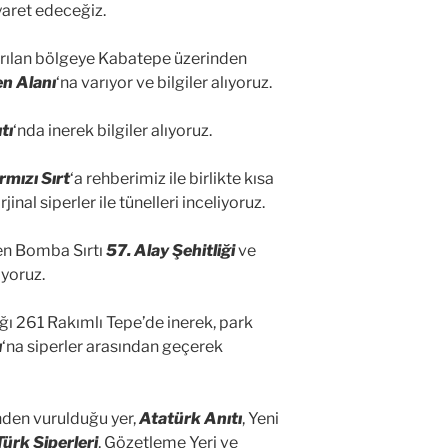
iyaret edeceğiz.
ırılan bölgeye Kabatepe üzerinden
n Alanı
‘na varıyor ve bilgiler alıyoruz.
tı
‘nda inerek bilgiler alıyoruz.
rmızı Sırt
‘a rehberimiz ile birlikte kısa
inal siperler ile tünelleri inceliyoruz.
nen Bomba Sırtı
57. Alay Şehitliği
ve
iyoruz.
dığı 261 Rakımlı Tepe’de inerek, park
ı
‘na siperler arasından geçerek
nden vurulduğu yer,
Atatürk Anıtı
, Yeni
Türk Siperleri
, Gözetleme Yeri ve