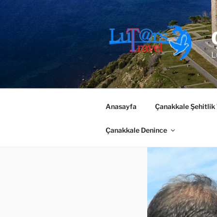
İçeriğe
geç
L
Anasayfa
Çanakkale Şehitlik
Çanakkale Denince