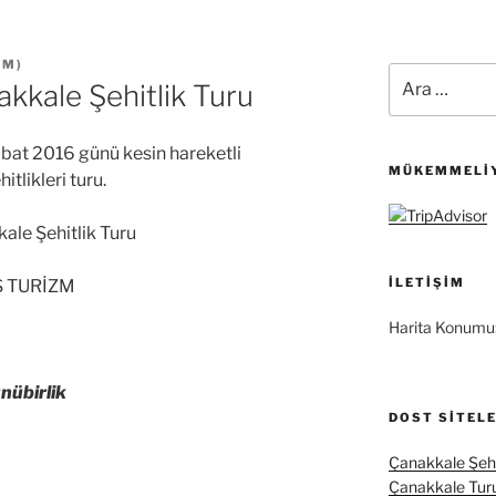
ZM
)
Ara:
kkale Şehitlik Turu
bat 2016 günü kesin hareketli
MÜKEMMELIY
tlikleri turu.
ale Şehitlik Turu
İLETIŞIM
S TURİZM
Harita Konumu
nübirlik
DOST SITEL
Çanakkale Şehi
Çanakkale Tur