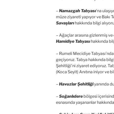
–
Namazgah Tabyası
‘na ulaşı
müze ziyareti yapıyor ve Bakı T
Savaşları
hakkında bilgi alıyoru
– Ağaçlar arasına gizlenmiş ve
Hamidiye Tabyası
hakkında bilg
– Rumeli Mecidiye Tabyası’nda
geçiyoruz. Tabya hakkında bilg
Şehitliği’ni ziyaret ediyoruz. 
(Koca Seyit) Anıtına iniyor ve bil
–
Havuzlar Şehitliği
yanında dur
–
Soğanlıdere
bölgesi içerisin
esnasında yaşananlar hakkında 