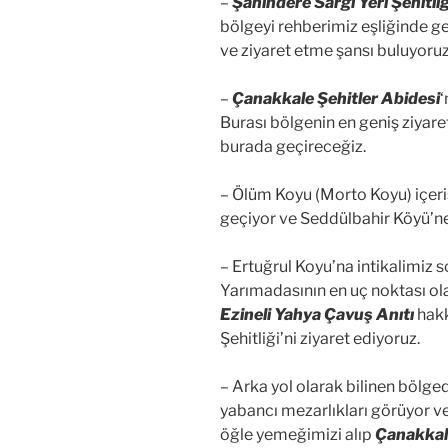
–
Şahindere Sargı Yeri Şehitliğ
bölgeyi rehberimiz eşliğinde g
ve ziyaret etme şansı buluyoruz
–
Çanakkale Şehitler Abidesi
‘
Burası bölgenin en geniş ziyar
burada geçireceğiz.
– Ölüm Koyu (Morto Koyu) içeri
geçiyor ve Seddülbahir Köyü’ne
– Ertuğrul Koyu’na intikalimiz 
Yarımadasının en uç noktası ola
Ezineli Yahya Çavuş Anıtı
hakk
Şehitliği’ni ziyaret ediyoruz.
– Arka yol olarak bilinen bölge
yabancı mezarlıkları görüyor v
öğle yemeğimizi alıp
Çanakkale