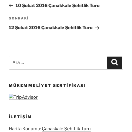
gezinmesi
Yazı
10 Şubat 2016 Çanakkale Şehitlik Turu
Sonraki
SONRAKI
Yazı
12 Şubat 2016 Çanakkale Şehitlik Turu
Ara:
Ara
MÜKEMMELIYET SERTIFIKASI
İLETIŞIM
Harita Konumu:
Çanakkale Şehitlik Turu