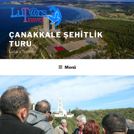
İçeriğe
geç
ÇANAKKALE ŞEHITLIK
TURU
Lutars Turizm
Menü