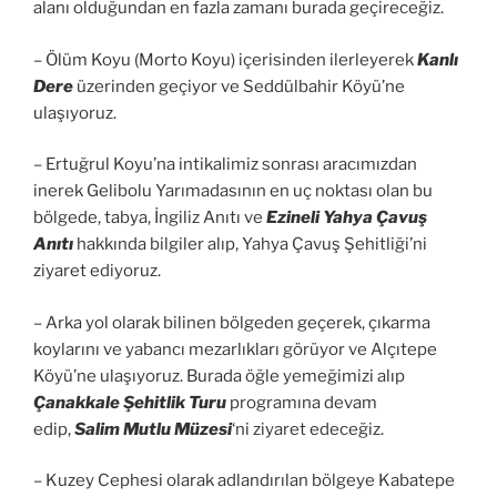
alanı olduğundan en fazla zamanı burada geçireceğiz.
– Ölüm Koyu (Morto Koyu) içerisinden ilerleyerek
Kanlı
Dere
üzerinden geçiyor ve Seddülbahir Köyü’ne
ulaşıyoruz.
– Ertuğrul Koyu’na intikalimiz sonrası aracımızdan
inerek Gelibolu Yarımadasının en uç noktası olan bu
bölgede, tabya, İngiliz Anıtı ve
Ezineli Yahya Çavuş
Anıtı
hakkında bilgiler alıp, Yahya Çavuş Şehitliği’ni
ziyaret ediyoruz.
– Arka yol olarak bilinen bölgeden geçerek, çıkarma
koylarını ve yabancı mezarlıkları görüyor ve Alçıtepe
Köyü’ne ulaşıyoruz. Burada öğle yemeğimizi alıp
Çanakkale Şehitlik Turu
programına devam
edip,
Salim Mutlu Müzesi
‘ni ziyaret edeceğiz.
– Kuzey Cephesi olarak adlandırılan bölgeye Kabatepe