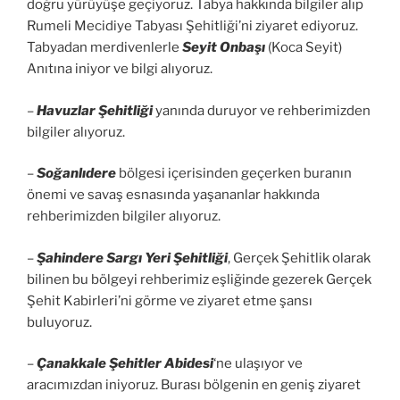
doğru yürüyüşe geçiyoruz. Tabya hakkında bilgiler alıp
Rumeli Mecidiye Tabyası Şehitliği’ni ziyaret ediyoruz.
Tabyadan merdivenlerle
Seyit Onbaşı
(Koca Seyit)
Anıtına iniyor ve bilgi alıyoruz.
–
Havuzlar Şehitliği
yanında duruyor ve rehberimizden
bilgiler alıyoruz.
–
Soğanlıdere
bölgesi içerisinden geçerken buranın
önemi ve savaş esnasında yaşananlar hakkında
rehberimizden bilgiler alıyoruz.
–
Şahindere Sargı Yeri Şehitliği
, Gerçek Şehitlik olarak
bilinen bu bölgeyi rehberimiz eşliğinde gezerek Gerçek
Şehit Kabirleri’ni görme ve ziyaret etme şansı
buluyoruz.
–
Çanakkale Şehitler Abidesi
‘ne ulaşıyor ve
aracımızdan iniyoruz. Burası bölgenin en geniş ziyaret