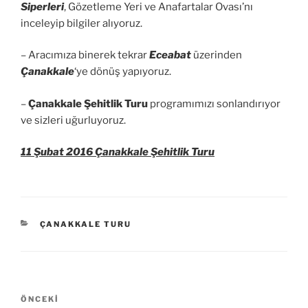
Siperleri
, Gözetleme Yeri ve Anafartalar Ovası’nı
inceleyip bilgiler alıyoruz.
– Aracımıza binerek tekrar
Eceabat
üzerinden
Çanakkale
‘ye dönüş yapıyoruz.
–
Çanakkale Şehitlik Turu
programımızı sonlandırıyor
ve sizleri uğurluyoruz.
11 Şubat 2016 Çanakkale Şehitlik Turu
KATEGORILER
ÇANAKKALE TURU
Yazı
Önceki
ÖNCEKI