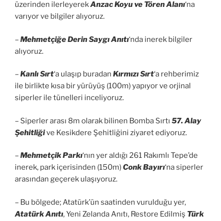
üzerinden ilerleyerek
Anzac Koyu ve Tören Alanı
‘na
varıyor ve bilgiler alıyoruz.
–
Mehmetçiğe Derin Saygı Anıtı
‘nda inerek bilgiler
alıyoruz.
–
Kanlı Sırt
‘a ulaşıp buradan
Kırmızı Sırt
‘a rehberimiz
ile birlikte kısa bir yürüyüş (100m) yapıyor ve orjinal
siperler ile tünelleri inceliyoruz.
– Siperler arası 8m olarak bilinen Bomba Sırtı
57. Alay
Şehitliği
ve Kesikdere Şehitliğini ziyaret ediyoruz.
–
Mehmetçik Parkı
‘nın yer aldığı 261 Rakımlı Tepe’de
inerek, park içerisinden (150m)
Conk Bayırı
‘na siperler
arasından geçerek ulaşıyoruz.
– Bu bölgede; Atatürk’ün saatinden vurulduğu yer,
Atatürk Anıtı
, Yeni Zelanda Anıtı, Restore Edilmiş
Türk