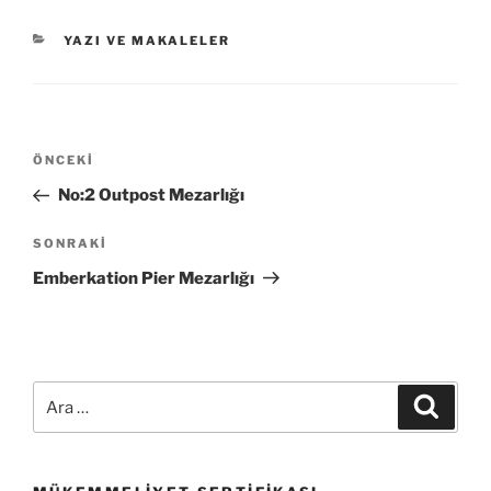
KATEGORILER
YAZI VE MAKALELER
Yazı
Önceki
ÖNCEKI
gezinmesi
Yazı
No:2 Outpost Mezarlığı
Sonraki
SONRAKI
Yazı
Emberkation Pier Mezarlığı
Ara:
Ara