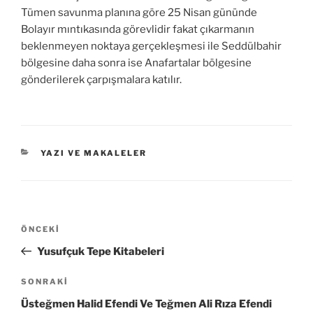
Tümen savunma planına göre 25 Nisan gününde
Bolayır mıntıkasında görevlidir fakat çıkarmanın
beklenmeyen noktaya gerçekleşmesi ile Seddülbahir
bölgesine daha sonra ise Anafartalar bölgesine
gönderilerek çarpışmalara katılır.
KATEGORILER
YAZI VE MAKALELER
Yazı
Önceki
ÖNCEKI
gezinmesi
Yazı
Yusufçuk Tepe Kitabeleri
Sonraki
SONRAKI
Yazı
Üsteğmen Halid Efendi Ve Teğmen Ali Rıza Efendi