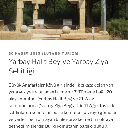
YAYIM
30 KASIM 2015
(
LUTARS TURIZM
)
TARIHI
Yarbay Halit Bey Ve Yarbay Ziya
Şehitliği
Büyük Anafartalar Köyü girişinde ilk çıkacak olan yan
yana vaziyette bulanan iki mezar 7. Tümene bağlı 20.
alay komutanı (Yarbay Halit Bey) ve 21. Alay
komutanlarına (Yarbay Ziya Bey) aittir. 11 Ağustos’ta ki
saldırılarda şehit olan bu iki komutan çevreye gömülen
ve yerleri belli olmayan binlerce asker ile bu noktaya
defnedilmişlerdir. Bu iki komutanın bağlı olduğu 7.