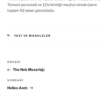
Tümeni personeli ve 12’si kimliği meçhul olmak üzere
toplam 92 asker gömülüdür.
KATEGORILER
YAZI VE MAKALELER
Yazı
Önceki
ÖNCEKI
gezinmesi
Yazı
The Nek Mezarlığı
Sonraki
SONRAKI
Yazı
Helles Anıtı