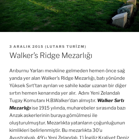
YAYIM
3 ARALIK 2015
(
LUTARS TURIZM
)
TARIHI
Walker’s Ridge Mezarlığı
Arıburnu Yarları mevkiine gelmeden hemen önce sağ
yanda yer alan Walker’s Ridge Mezarlığı, batı yönünde
Yüksek Sırt’tan ayrılan ve sahile kadar uzanan bir diğer
sırtın hemen kenarında yer alır. Adını Yeni Zelandalı
Tugay Komutanı H.B.Walker’dan almıştır.
Walker Sırtı
Mezarlığı
ise 1915 yılında, muharebeler sırasında bazı
Anzak askerlerinin buraya gömülmesi ile
oluşturulmuştur. Mezarlıkta yatanların çoğunluğunun
kimlikleri belirlenmiştir. Bu mezarlıkta 30’u
Avustralyalı, 49’u Yeni Zelandalı, 1’i İngiliz Kraliyet Deniz