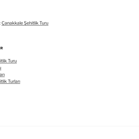
:
Çanakkale Şehitlik Turu
ER
tlik Turu
u
arı
lik Turları