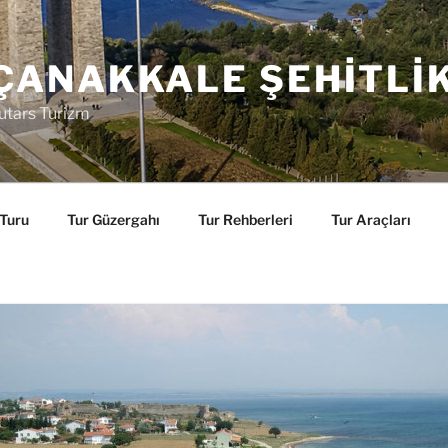
ÇANAKKALE ŞEHITLI
utars Turizm
 Turu
Tur Güzergahı
Tur Rehberleri
Tur Araçları