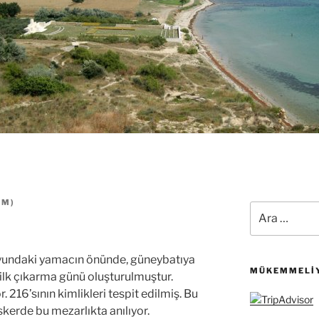
ZM
)
Ara:
oyundaki yamacın önünde, güneybatıya
MÜKEMMELIY
k ilk çıkarma günü oluşturulmuştur.
 216’sının kimlikleri tespit edilmiş. Bu
kerde bu mezarlıkta anılıyor.