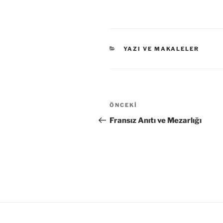
KATEGORILER
YAZI VE MAKALELER
Yazı
Önceki
ÖNCEKI
gezinmesi
Yazı
Fransız Anıtı ve Mezarlığı