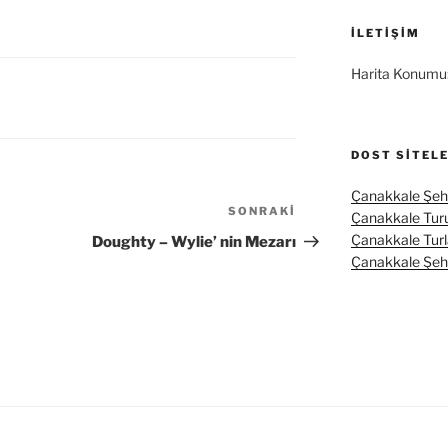
İLETIŞIM
Harita Konumu
DOST SITEL
Çanakkale Şehi
SONRAKI
Sonraki
Çanakkale Tur
Yazı
Çanakkale Turl
Doughty – Wylie’ nin Mezarı
Çanakkale Şehit