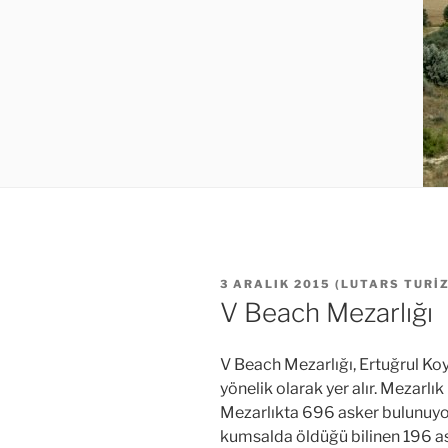
YAYIM
3 ARALIK 2015
(
LUTARS TURI
TARIHI
V Beach Mezarlığı
V Beach Mezarlığı, Ertuğrul K
yönelik olarak yer alır. Mezarlı
Mezarlıkta 696 asker bulunuyor.
kumsalda öldüğü bilinen 196 as