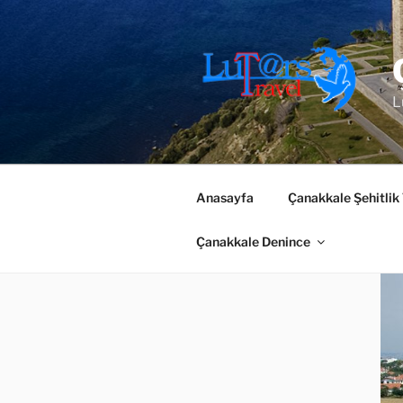
İçeriğe
geç
L
Anasayfa
Çanakkale Şehitlik
Çanakkale Denince