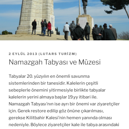
YAYIM
2 EYLÜL 2013
(
LUTARS TURIZM
)
TARIHI
Namazgah Tabyası ve Müzesi
Tabyalar 20. yüzyılın en önemli savunma
sistemlerinden bir tanesidir. Kalelerin çeşitli
sebeplerle önemini yitirmesiyle birlikte tabyalar
kalelerin yerini almaya başlar 19.yy itibari ile.
Namazgah Tabyası’nın ise ayrı bir önemi var ziyaretçiler
için. Gerek restore edilip göz önüne çıkarılması,
gerekse Kilitbahir Kalesi’nin hemen yanında olması
nedeniyle. Böylece ziyaretçiler kale ile tabya arasındaki