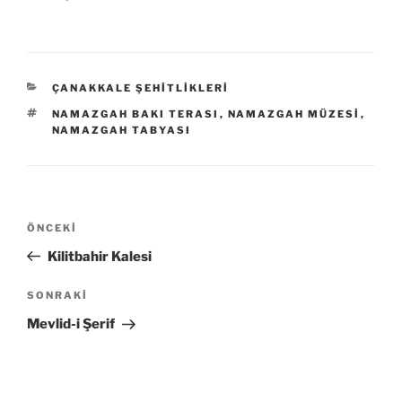
KATEGORILER
ÇANAKKALE ŞEHITLIKLERI
ETIKETLER
NAMAZGAH BAKI TERASI
,
NAMAZGAH MÜZESI
,
NAMAZGAH TABYASI
Yazı
Önceki
ÖNCEKI
gezinmesi
Yazı
Kilitbahir Kalesi
Sonraki
SONRAKI
Yazı
Mevlid-i Şerif