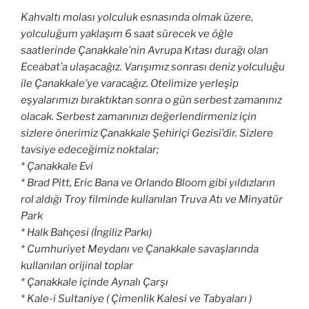
Kahvaltı molası yolculuk esnasında olmak üzere,
yolculuğum yaklaşım 6 saat sürecek ve öğle
saatlerinde Çanakkale’nin Avrupa Kıtası durağı olan
Eceabat’a ulaşacağız. Varışımız sonrası deniz yolculuğu
ile Çanakkale’ye varacağız. Otelimize yerleşip
eşyalarımızı bıraktıktan sonra o gün serbest zamanınız
olacak. Serbest zamanınızı değerlendirmeniz için
sizlere önerimiz Çanakkale Şehiriçi Gezisi’dir. Sizlere
tavsiye edeceğimiz noktalar;
* Çanakkale Evi
* Brad Pitt, Eric Bana ve Orlando Bloom gibi yıldızların
rol aldığı Troy filminde kullanılan Truva Atı ve Minyatür
Park
* Halk Bahçesi (İngiliz Parkı)
* Cumhuriyet Meydanı ve
Çanakkale
savaşlarında
kullanılan orijinal toplar
*
Çanakkale
içinde Aynalı Çarşı
* Kale-i Sultaniye ( Çimenlik Kalesi ve Tabyaları )