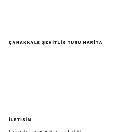
ÇANAKKALE ŞEHITLIK TURU HARITA
İLETİŞİM
Lutars Turizm ve Bilişim Tic. Ltd. Şti.