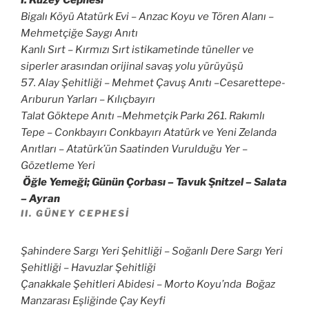
I. Kuzey Cephesi
Bigalı Köyü Atatürk Evi – Anzac Koyu ve Tören Alanı –
Mehmetçiğe Saygı Anıtı
Kanlı Sırt – Kırmızı Sırt istikametinde tüneller ve
siperler arasından orijinal savaş yolu yürüyüşü
57. Alay Şehitliği – Mehmet Çavuş Anıtı –Cesarettepe-
Arıburun Yarları – Kılıçbayırı
Talat Göktepe Anıtı –Mehmetçik Parkı 261. Rakımlı
Tepe – Conkbayırı Conkbayırı Atatürk ve Yeni Zelanda
Anıtları – Atatürk’ün Saatinden Vurulduğu Yer –
Gözetleme Yeri
Öğle Yemeği; Günün Çorbası – Tavuk Şnitzel – Salata
– Ayran
II. GÜNEY CEPHESI
Şahindere Sargı Yeri Şehitliği – Soğanlı Dere Sargı Yeri
Şehitliği – Havuzlar Şehitliği
Çanakkale Şehitleri Abidesi – Morto Koyu’nda Boğaz
Manzarası Eşliğinde Çay Keyfi