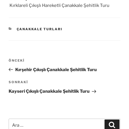
Kırklareli Çıkışlı Hareketli Çanakkale Şehitlik Turu
KATEGORILER
ÇANAKKALE TURLARI
Yazı
Önceki
ÖNCEKI
gezinmesi
Yazı
Kırşehir Çıkışlı Çanakkale Şehitlik Turu
Sonraki
SONRAKI
Yazı
Kayseri Çıkışlı Çanakkale Şehitlik Turu
Ara:
Ara