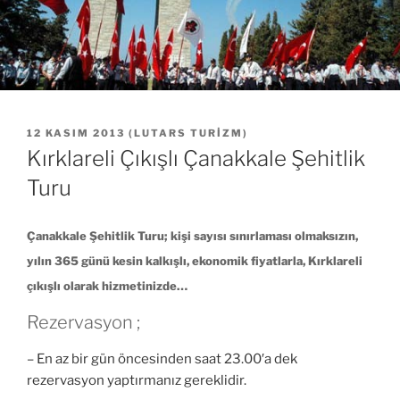
YAYIM
12 KASIM 2013
(
LUTARS TURIZM
)
TARIHI
Kırklareli Çıkışlı Çanakkale Şehitlik
Turu
Çanakkale Şehitlik Turu; kişi sayısı sınırlaması olmaksızın,
yılın 365 günü kesin kalkışlı, ekonomik fiyatlarla, Kırklareli
çıkışlı olarak hizmetinizde…
Rezervasyon ;
– En az bir gün öncesinden saat 23.00′a dek
rezervasyon yaptırmanız gereklidir.