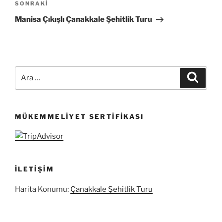
Sonraki
SONRAKI
Yazı
Manisa Çıkışlı Çanakkale Şehitlik Turu
Ara:
Ara
MÜKEMMELIYET SERTIFIKASI
İLETIŞIM
Harita Konumu:
Çanakkale Şehitlik Turu