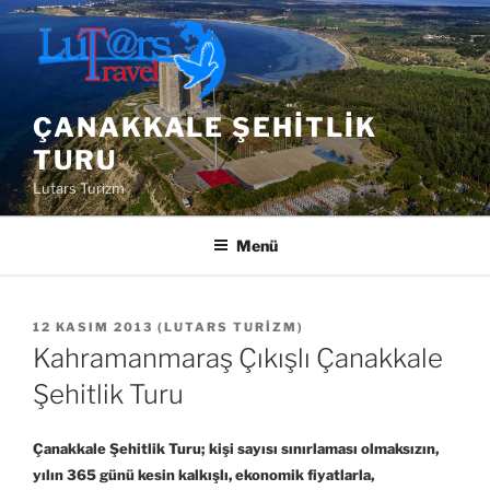
İçeriğe
geç
ÇANAKKALE ŞEHITLIK
TURU
Lutars Turizm
Menü
YAYIM
12 KASIM 2013
(
LUTARS TURIZM
)
TARIHI
Kahramanmaraş Çıkışlı Çanakkale
Şehitlik Turu
Çanakkale Şehitlik Turu; kişi sayısı sınırlaması olmaksızın,
yılın 365 günü kesin kalkışlı, ekonomik fiyatlarla,