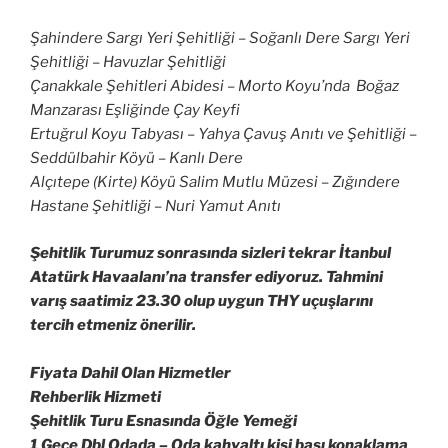
Şahindere Sargı Yeri Şehitliği – Soğanlı Dere Sargı Yeri
Şehitliği – Havuzlar Şehitliği
Çanakkale Şehitleri Abidesi – Morto Koyu’nda Boğaz
Manzarası Eşliğinde Çay Keyfi
Ertuğrul Koyu Tabyası – Yahya Çavuş Anıtı ve Şehitliği –
Seddülbahir Köyü – Kanlı Dere
Alçıtepe (Kirte) Köyü Salim Mutlu Müzesi – Zığındere
Hastane Şehitliği – Nuri Yamut Anıtı
Şehitlik Turumuz sonrasında sizleri tekrar İtanbul
Atatürk Havaalanı’na transfer ediyoruz. Tahmini
varış saatimiz 23.30 olup uygun THY uçuşlarını
tercih etmeniz önerilir.
Fiyata Dahil Olan Hizmetler
Rehberlik Hizmeti
Şehitlik Turu Esnasında Öğle Yemeği
1 Gece Dbl Odada – Oda kahvaltı kişi başı konaklama