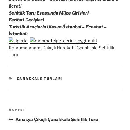
ücreti
Şehitlik Turu Esnasında Müze Girişleri
Feribot Geçişleri
Turistik Araçlarla Ulaşım (İstanbul – Eceabat –
İstanbul)
Kahramanmaraş Çıkışlı Hareketli Çanakkale Şehitlik
Turu
KATEGORILER
ÇANAKKALE TURLARI
Yazı
Önceki
ÖNCEKI
gezinmesi
Yazı
Amasya Çıkışlı Çanakkale Şehitlik Turu