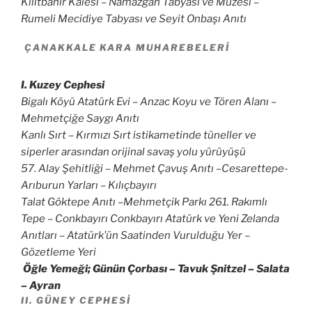
Kilitbahir Kalesi – Namazgah Tabyası ve Müzesi –
Rumeli Mecidiye Tabyası ve Seyit Onbaşı Anıtı
ÇANAKKALE KARA MUHAREBELERI
I. Kuzey Cephesi
Bigalı Köyü Atatürk Evi – Anzac Koyu ve Tören Alanı –
Mehmetçiğe Saygı Anıtı
Kanlı Sırt – Kırmızı Sırt istikametinde tüneller ve
siperler arasından orijinal savaş yolu yürüyüşü
57. Alay Şehitliği – Mehmet Çavuş Anıtı –Cesarettepe-
Arıburun Yarları – Kılıçbayırı
Talat Göktepe Anıtı –Mehmetçik Parkı 261. Rakımlı
Tepe – Conkbayırı Conkbayırı Atatürk ve Yeni Zelanda
Anıtları – Atatürk’ün Saatinden Vurulduğu Yer –
Gözetleme Yeri
Öğle Yemeği; Günün Çorbası – Tavuk Şnitzel – Salata
– Ayran
II. GÜNEY CEPHESI