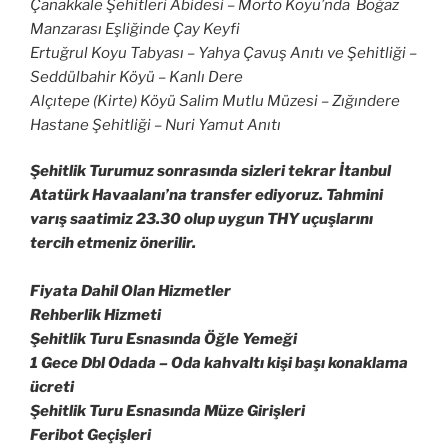
Çanakkale Şehitleri Abidesi – Morto Koyu’nda Boğaz
Manzarası Eşliğinde Çay Keyfi
Ertuğrul Koyu Tabyası – Yahya Çavuş Anıtı ve Şehitliği –
Seddülbahir Köyü – Kanlı Dere
Alçıtepe (Kirte) Köyü Salim Mutlu Müzesi – Zığındere
Hastane Şehitliği – Nuri Yamut Anıtı
Şehitlik Turumuz sonrasında sizleri tekrar İtanbul
Atatürk Havaalanı’na transfer ediyoruz. Tahmini
varış saatimiz 23.30 olup uygun THY uçuşlarını
tercih etmeniz önerilir.
Fiyata Dahil Olan Hizmetler
Rehberlik Hizmeti
Şehitlik Turu Esnasında Öğle Yemeği
1 Gece Dbl Odada – Oda kahvaltı kişi başı konaklama
ücreti
Şehitlik Turu Esnasında Müze Girişleri
Feribot Geçişleri