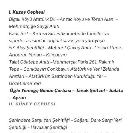
I. Kuzey Cephesi
Bigalı Köyü Atatürk Evi – Anzac Koyu ve Tören Alanı –
Mehmetçiğe Saygı Anıtı
Kanlı Sırt – Kırmızı Sırt istikametinde tüneller ve
siperler arasından orijinal savaş yolu yürüyüşü
57. Alay Şehitliği – Mehmet Çavuş Anıtı –Cesarettepe-
Arıburun Yarları – Kılıçbayırı
Talat Göktepe Anıtı –Mehmetçik Parkı 261. Rakımlı
Tepe – Conkbayırı Conkbayırı Atatürk ve Yeni Zelanda
Anıtları – Atatürk’ün Saatinden Vurulduğu Yer –
Gözetleme Yeri
Öğle Yemeği; Günün Çorbası – Tavuk Şnitzel – Salata
– Ayran
II. GÜNEY CEPHESI
Şahindere Sargı Yeri Şehitliği – Soğanlı Dere Sargı Yeri
Şehitliği – Havuzlar Şehitliği