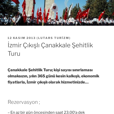
YAYIM
12 KASIM 2013
(
LUTARS TURIZM
)
TARIHI
İzmir Çıkışlı Çanakkale Şehitlik
Turu
Çanakkale Şehitlik Turu; kişi sayısı sınırlaması
olmaksızın, yılın 365 günü kesin kalkışlı, ekonomik
fiyatlarla, İzmir çıkışlı olarak hizmetinizde…
Rezervasyon ;
– En az bir gün öncesinden saat 23.00′a dek