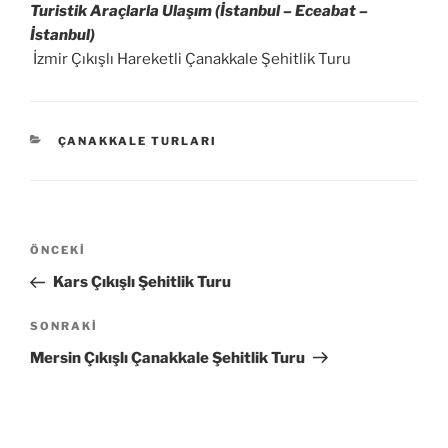
Turistik Araçlarla Ulaşım (İstanbul – Eceabat –
İstanbul)
İzmir Çıkışlı Hareketli Çanakkale Şehitlik Turu
KATEGORILER
ÇANAKKALE TURLARI
Yazı
Önceki
ÖNCEKI
gezinmesi
Yazı
Kars Çıkışlı Şehitlik Turu
Sonraki
SONRAKI
Yazı
Mersin Çıkışlı Çanakkale Şehitlik Turu