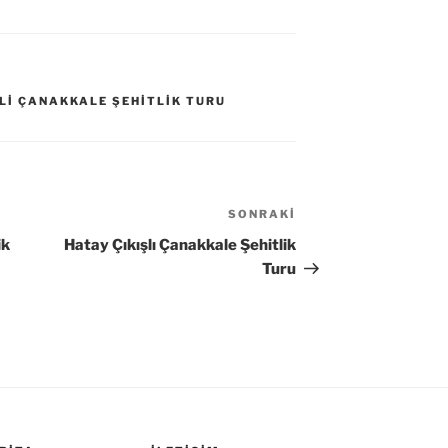
LI ÇANAKKALE ŞEHITLIK TURU
SONRAKI
Sonraki
Yazı
ik
Hatay Çıkışlı Çanakkale Şehitlik
Turu