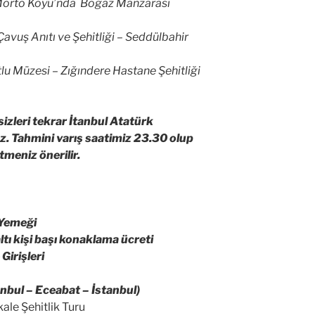
 Morto Koyu’nda Boğaz Manzarası
avuş Anıtı ve Şehitliği – Seddülbahir
lu Müzesi – Zığındere Hastane Şehitliği
izleri tekrar İtanbul Atatürk
z. Tahmini varış saatimiz 23.30 olup
meniz önerilir.
 Yemeği
tı kişi başı konaklama ücreti
Girişleri
anbul – Eceabat – İstanbul)
ale Şehitlik Turu