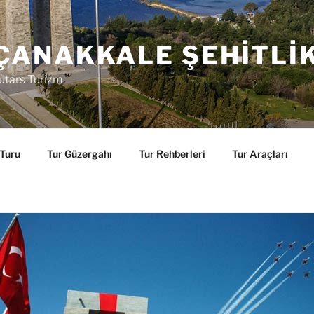
ÇANAKKALE ŞEHITLI
utars Turizm
 Turu
Tur Güzergahı
Tur Rehberleri
Tur Araçları