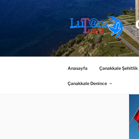
İçeriğe
geç
L
Anasayfa
Çanakkale Şehitlik
Çanakkale Denince