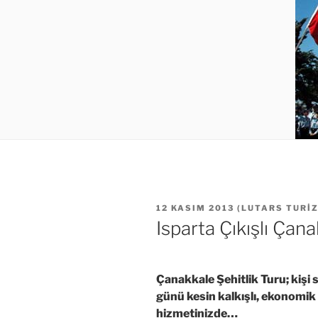
YAYIM
12 KASIM 2013
(
LUTARS TURI
TARIHI
Isparta Çıkışlı Çana
Çanakkale Şehitlik Turu; kişi s
günü kesin kalkışlı, ekonomik f
hizmetinizde…