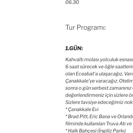
06.30
Tur Programı:
1.GÜN:
Kahvaltı molası yolculuk esna
6 saat sürecek ve öğle saatler
olan Eceabat’a ulaşacağız. Varı
Çanakkale’ye varacağız. Otelimi
sonra o gün serbest zamanınız 
değerlendirmeniz için sizlere ön
Sizlere tavsiye edeceğimiz nok
* Çanakkale Evi
* Brad Pitt, Eric Bana ve Orlando
filminde kullanılan Truva Atı v
* Halk Bahçesi (İngiliz Parkı)