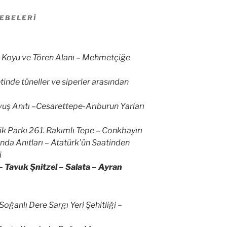
EBELERI
c Koyu ve Tören Alanı – Mehmetçiğe
etinde tüneller ve siperler arasından
vuş Anıtı –Cesarettepe-Arıburun Yarları
 Parkı 261. Rakımlı Tepe – Conkbayırı
nda Anıtları – Atatürk’ün Saatinden
i
 Tavuk Şnitzel – Salata – Ayran
Soğanlı Dere Sargı Yeri Şehitliği –