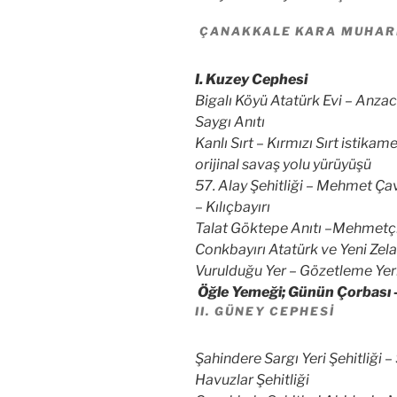
ÇANAKKALE KARA MUHAR
I. Kuzey Cephesi
Bigalı Köyü Atatürk Evi – Anza
Saygı Anıtı
Kanlı Sırt – Kırmızı Sırt istikam
orijinal savaş yolu yürüyüşü
57. Alay Şehitliği – Mehmet Ça
– Kılıçbayırı
Talat Göktepe Anıtı –Mehmetçik
Conkbayırı Atatürk ve Yeni Zela
Vurulduğu Yer – Gözetleme Yer
Öğle Yemeği; Günün Çorbası –
II. GÜNEY CEPHESI
Şahindere Sargı Yeri Şehitliği – 
Havuzlar Şehitliği