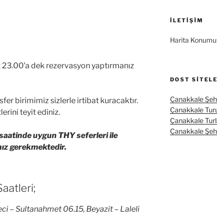
İLETIŞIM
Harita Konumu
t 23.00′a dek rezervasyon yaptırmanız
DOST SITEL
Çanakkale Şehi
fer birimimiz sizlerle irtibat kuracaktır.
Çanakkale Tur
rini teyit ediniz.
Çanakkale Turl
Çanakkale Şehit
saatinde uygun THY seferleri ile
ız gerekmektedir.
aatleri;
ci – Sultanahmet 06.15, Beyazit – Laleli