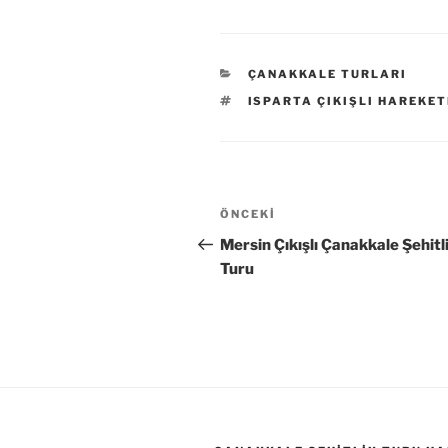
KATEGORILER
ÇANAKKALE TURLARI
ETIKETLER
ISPARTA ÇIKIŞLI HAREKET
Yazı
Önceki
ÖNCEKI
gezinmesi
Yazı
Mersin Çıkışlı Çanakkale Şehitl
Turu