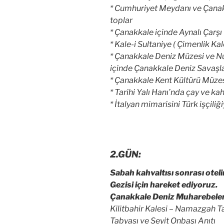
* Cumhuriyet Meydanı ve
Çana
toplar
*
Çanakkale
içinde Aynalı Çarşı
* Kale-i Sultaniye ( Çimenlik Kal
* Çanakkale Deniz Müzesi ve N
içinde Çanakkale Deniz Savaşla
* Çanakkale Kent Kültürü Müze
* Tarihi Yalı Hanı’nda çay ve k
* İtalyan mimarisini Türk işçili
2.GÜN:
Sabah kahvaltısı sonrası otel
Gezisi için hareket ediyoruz.
Çanakkale Deniz Muharebeler
Kilitbahir Kalesi – Namazgah T
Tabyası ve Seyit Onbaşı Anıtı