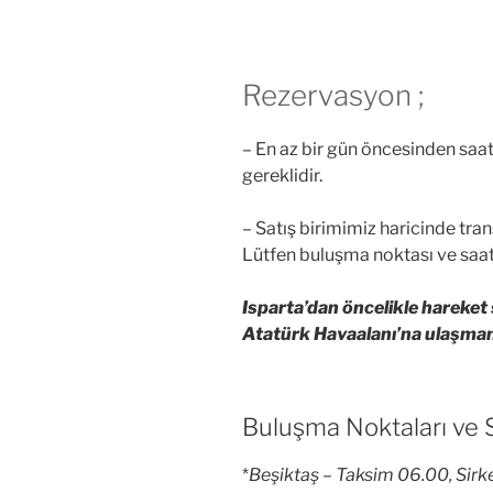
Rezervasyon ;
– En az bir gün öncesinden saa
gereklidir.
– Satış birimimiz haricinde trans
Lütfen buluşma noktası ve saatle
Isparta’dan öncelikle hareket 
Atatürk Havaalanı’na ulaşman
Buluşma Noktaları ve S
*
Beşiktaş – Taksim 06.00, Sirke