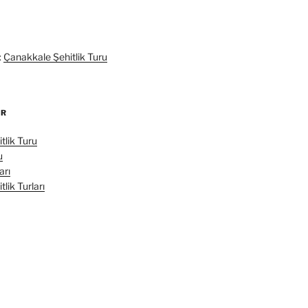
:
Çanakkale Şehitlik Turu
ER
tlik Turu
u
arı
lik Turları