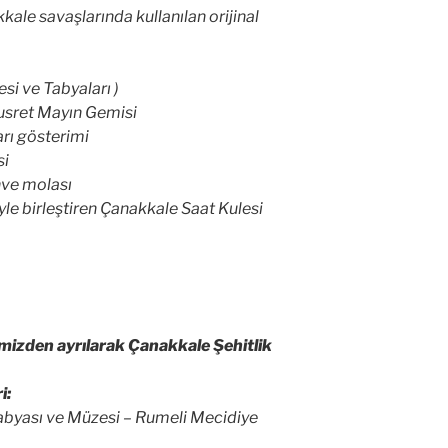
kkale
savaşlarında kullanılan orijinal
esi ve Tabyaları )
usret Mayın Gemisi
rı gösterimi
si
ahve molası
ğiyle birleştiren Çanakkale Saat Kulesi
imizden ayrılarak Çanakkale Şehitlik
i:
abyası ve Müzesi – Rumeli Mecidiye