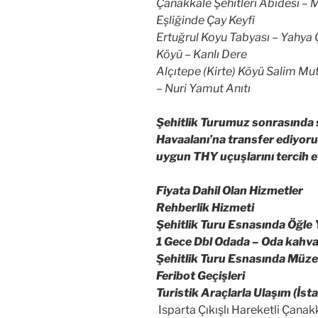
Çanakkale Şehitleri Abidesi –
Eşliğinde Çay Keyfi
Ertuğrul Koyu Tabyası – Yahya Ç
Köyü – Kanlı Dere
Alçıtepe (Kirte) Köyü Salim Mut
– Nuri Yamut Anıtı
Şehitlik Turumuz sonrasında s
Havaalanı’na transfer ediyoru
uygun THY uçuşlarını tercih et
Fiyata Dahil Olan Hizmetler
Rehberlik Hizmeti
Şehitlik Turu Esnasında Öğle
1 Gece Dbl Odada – Oda kahval
Şehitlik Turu Esnasında Müze 
Feribot Geçişleri
Turistik Araçlarla Ulaşım (İst
Isparta Çıkışlı Hareketli Çanakk