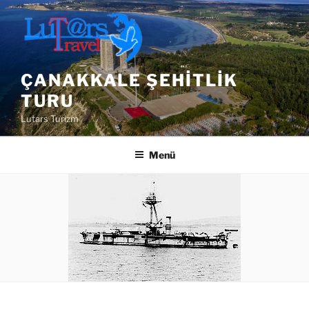
İçeriğe
geç
ÇANAKKALE ŞEHITLIK
TURU
Lutars Turizm
Menü