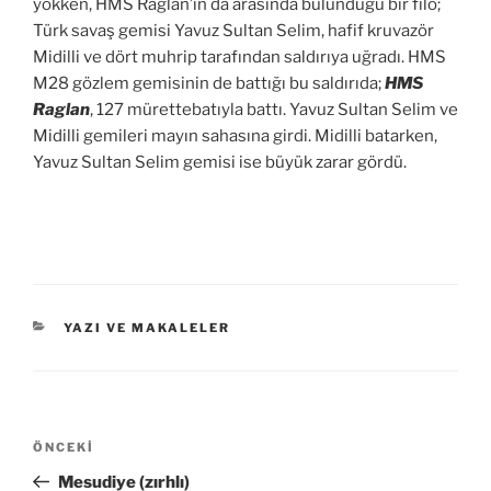
yokken, HMS Raglan’ın da arasında bulunduğu bir filo;
Türk savaş gemisi Yavuz Sultan Selim, hafif kruvazör
Midilli ve dört muhrip tarafından saldırıya uğradı. HMS
M28 gözlem gemisinin de battığı bu saldırıda;
HMS
Raglan
, 127 mürettebatıyla battı. Yavuz Sultan Selim ve
Midilli gemileri mayın sahasına girdi. Midilli batarken,
Yavuz Sultan Selim gemisi ise büyük zarar gördü.
KATEGORILER
YAZI VE MAKALELER
Yazı
Önceki
ÖNCEKI
gezinmesi
Yazı
Mesudiye (zırhlı)