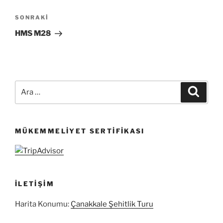
Sonraki
SONRAKI
Yazı
HMS M28
Ara:
Ara
MÜKEMMELIYET SERTIFIKASI
İLETIŞIM
Harita Konumu:
Çanakkale Şehitlik Turu