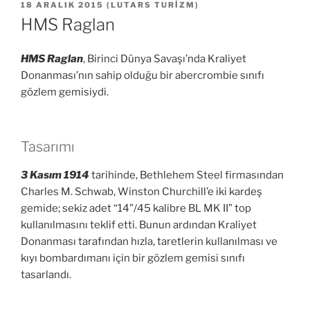
YAYIM
18 ARALIK 2015
(
LUTARS TURIZM
)
TARIHI
HMS Raglan
HMS Raglan
, Birinci Dünya Savaşı’nda Kraliyet
Donanması’nın sahip olduğu bir abercrombie sınıfı
gözlem gemisiydi.
Tasarımı
3 Kasım 1914
tarihinde, Bethlehem Steel firmasından
Charles M. Schwab, Winston Churchill’e iki kardeş
gemide; sekiz adet “14”/45 kalibre BL MK II” top
kullanılmasını teklif etti. Bunun ardından Kraliyet
Donanması tarafından hızla, taretlerin kullanılması ve
kıyı bombardımanı için bir gözlem gemisi sınıfı
tasarlandı.