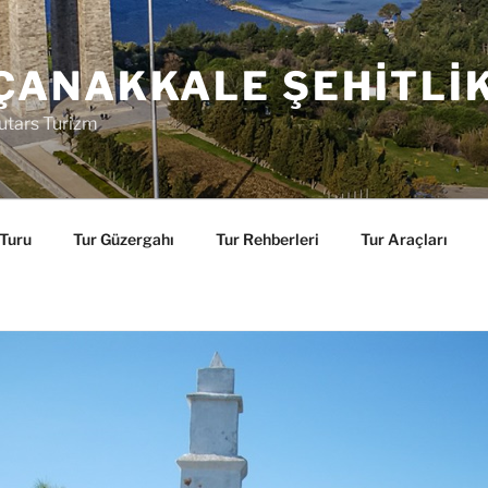
ÇANAKKALE ŞEHITLI
utars Turizm
 Turu
Tur Güzergahı
Tur Rehberleri
Tur Araçları