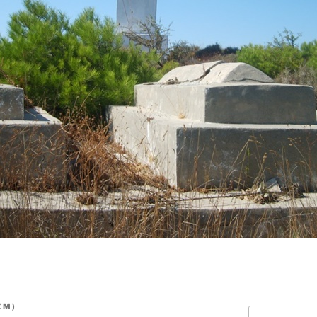
ZM
)
Ara: