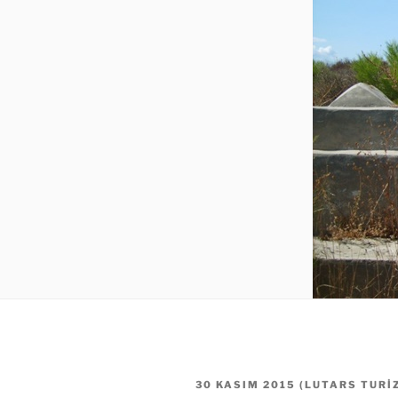
YAYIM
30 KASIM 2015
(
LUTARS TURI
TARIHI