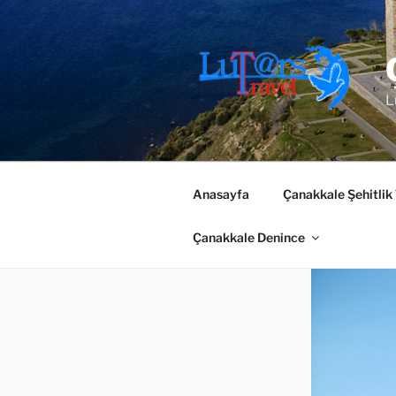
İçeriğe
geç
L
Anasayfa
Çanakkale Şehitlik
Çanakkale Denince