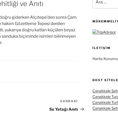
tliği ve Anıtı
 doğru giderken Alçıtepe’den sonra Çam
MÜKEMMELIY
ne hakim Gözetleme Tepesi denilen
tlı, yukarıya doğru katları küçülen beyaz
da sanduka biçiminde isimleri bilinmeyen
r.
İLETIŞIM
Harita Konumu
DOST SITEL
Çanakkale Şehi
Çanakkale Tur
SONRAKI
Sonraki
Çanakkale Turl
Yazı
Çanakkale Şehit
Su Yatağı Anıtı