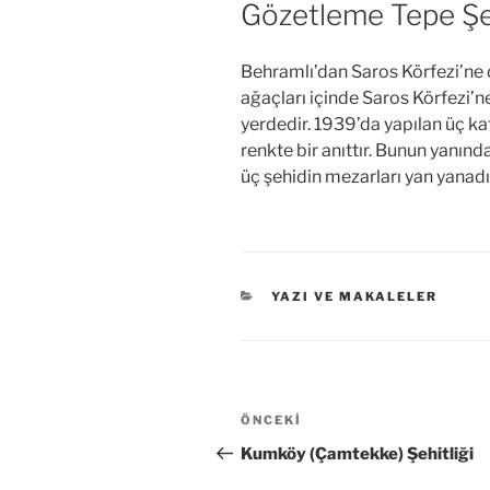
Gözetleme Tepe Şehi
Behramlı’dan Saros Körfezi’ne
ağaçları içinde Saros Körfezi’
yerdedir. 1939’da yapılan üç ka
renkte bir anıttır. Bunun yanın
üç şehidin mezarları yan yanadı
KATEGORILER
YAZI VE MAKALELER
Yazı
Önceki
ÖNCEKI
gezinmesi
Yazı
Kumköy (Çamtekke) Şehitliği