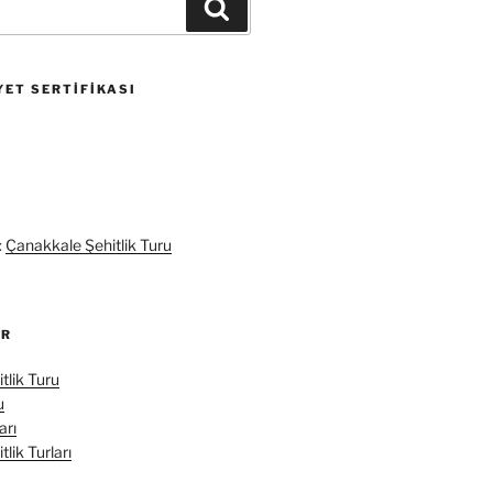
Ara
ET SERTIFIKASI
:
Çanakkale Şehitlik Turu
ER
tlik Turu
u
arı
lik Turları