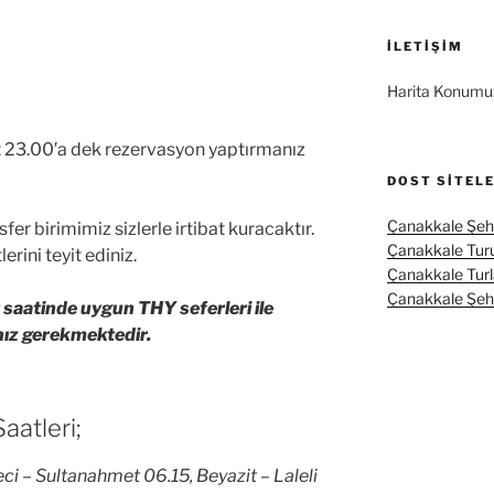
İLETIŞIM
Harita Konumu
t 23.00′a dek rezervasyon yaptırmanız
DOST SITEL
Çanakkale Şehi
fer birimimiz sizlerle irtibat kuracaktır.
Çanakkale Tur
rini teyit ediniz.
Çanakkale Turl
Çanakkale Şehit
 saatinde uygun THY seferleri ile
ız gerekmektedir.
aatleri;
ci – Sultanahmet 06.15, Beyazit – Laleli