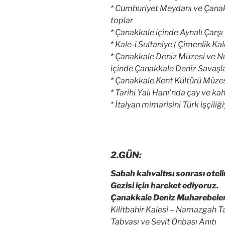
* Cumhuriyet Meydanı ve
Çana
toplar
*
Çanakkale
içinde Aynalı Çarşı
* Kale-i Sultaniye ( Çimenlik Kal
* Çanakkale Deniz Müzesi ve N
içinde Çanakkale Deniz Savaşla
* Çanakkale Kent Kültürü Müze
* Tarihi Yalı Hanı’nda çay ve k
* İtalyan mimarisini Türk işçili
2.GÜN:
Sabah kahvaltısı sonrası otel
Gezisi için hareket ediyoruz.
Çanakkale Deniz Muharebeler
Kilitbahir Kalesi – Namazgah T
Tabyası ve Seyit Onbaşı Anıtı