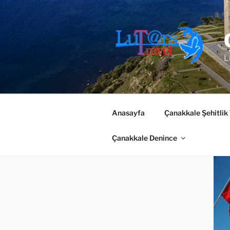
İçeriğe
geç
L
Anasayfa
Çanakkale Şehitlik
Çanakkale Denince