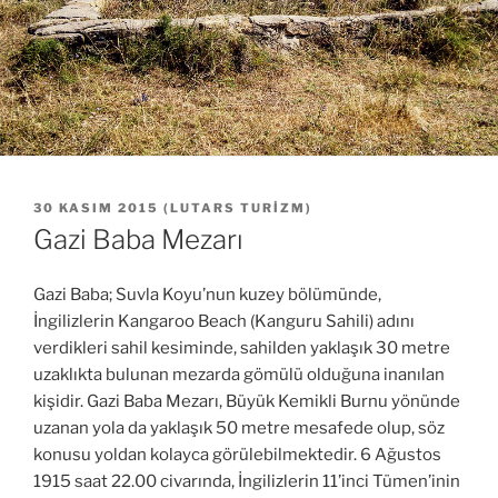
YAYIM
30 KASIM 2015
(
LUTARS TURIZM
)
TARIHI
Gazi Baba Mezarı
Gazi Baba; Suvla Koyu’nun kuzey bölümünde,
İngilizlerin Kangaroo Beach (Kanguru Sahili) adını
verdikleri sahil kesiminde, sahilden yaklaşık 30 metre
uzaklıkta bulunan mezarda gömülü olduğuna inanılan
kişidir. Gazi Baba Mezarı, Büyük Kemikli Burnu yönünde
uzanan yola da yaklaşık 50 metre mesafede olup, söz
konusu yoldan kolayca görülebilmektedir. 6 Ağustos
1915 saat 22.00 civarında, İngilizlerin 11’inci Tümen’inin