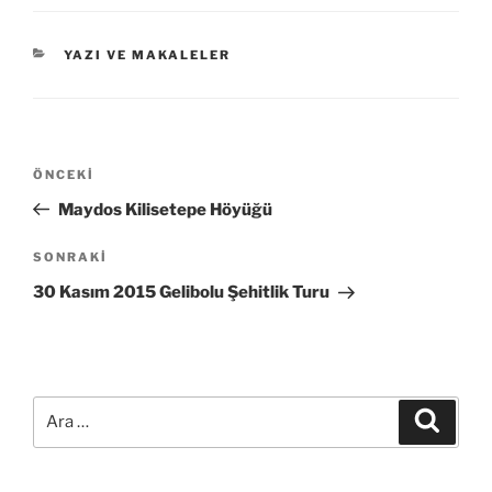
KATEGORILER
YAZI VE MAKALELER
Yazı
Önceki
ÖNCEKI
gezinmesi
Yazı
Maydos Kilisetepe Höyüğü
Sonraki
SONRAKI
Yazı
30 Kasım 2015 Gelibolu Şehitlik Turu
Ara:
Ara