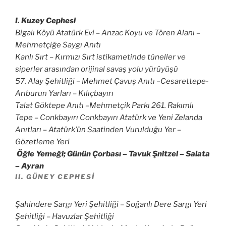
I. Kuzey Cephesi
Bigalı Köyü Atatürk Evi – Anzac Koyu ve Tören Alanı –
Mehmetçiğe Saygı Anıtı
Kanlı Sırt – Kırmızı Sırt istikametinde tüneller ve
siperler arasından orijinal savaş yolu yürüyüşü
57. Alay Şehitliği – Mehmet Çavuş Anıtı –Cesarettepe-
Arıburun Yarları – Kılıçbayırı
Talat Göktepe Anıtı –Mehmetçik Parkı 261. Rakımlı
Tepe – Conkbayırı Conkbayırı Atatürk ve Yeni Zelanda
Anıtları – Atatürk’ün Saatinden Vurulduğu Yer –
Gözetleme Yeri
Öğle Yemeği; Günün Çorbası – Tavuk Şnitzel – Salata
– Ayran
II. GÜNEY CEPHESI
Şahindere Sargı Yeri Şehitliği – Soğanlı Dere Sargı Yeri
Şehitliği – Havuzlar Şehitliği