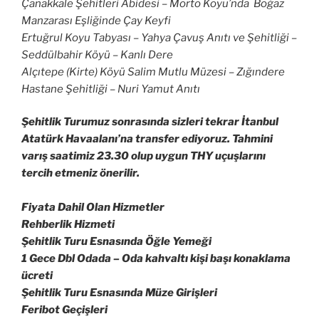
Çanakkale Şehitleri Abidesi – Morto Koyu’nda Boğaz
Manzarası Eşliğinde Çay Keyfi
Ertuğrul Koyu Tabyası – Yahya Çavuş Anıtı ve Şehitliği –
Seddülbahir Köyü – Kanlı Dere
Alçıtepe (Kirte) Köyü Salim Mutlu Müzesi – Zığındere
Hastane Şehitliği – Nuri Yamut Anıtı
Şehitlik Turumuz sonrasında sizleri tekrar İtanbul
Atatürk Havaalanı’na transfer ediyoruz. Tahmini
varış saatimiz 23.30 olup uygun THY uçuşlarını
tercih etmeniz önerilir.
Fiyata Dahil Olan Hizmetler
Rehberlik Hizmeti
Şehitlik Turu Esnasında Öğle Yemeği
1 Gece Dbl Odada – Oda kahvaltı kişi başı konaklama
ücreti
Şehitlik Turu Esnasında Müze Girişleri
Feribot Geçişleri