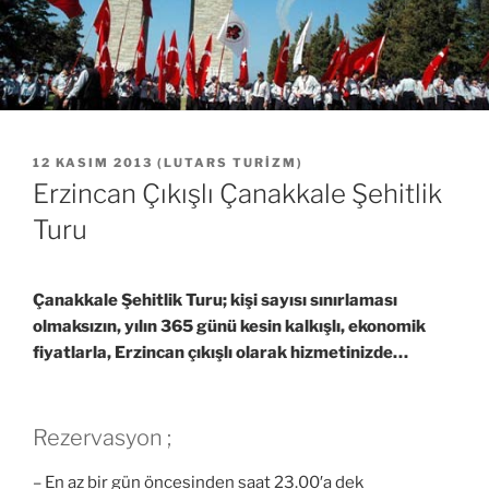
YAYIM
12 KASIM 2013
(
LUTARS TURIZM
)
TARIHI
Erzincan Çıkışlı Çanakkale Şehitlik
Turu
Çanakkale Şehitlik Turu; kişi sayısı sınırlaması
olmaksızın, yılın 365 günü kesin kalkışlı, ekonomik
fiyatlarla, Erzincan çıkışlı olarak hizmetinizde…
Rezervasyon ;
– En az bir gün öncesinden saat 23.00′a dek