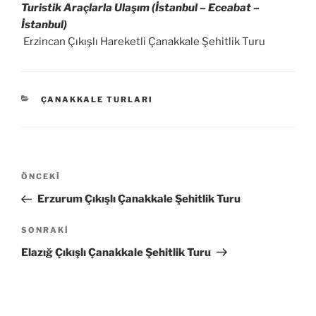
Turistik Araçlarla Ulaşım (İstanbul – Eceabat –
İstanbul)
Erzincan Çıkışlı Hareketli Çanakkale Şehitlik Turu
KATEGORILER
ÇANAKKALE TURLARI
Yazı
Önceki
ÖNCEKI
gezinmesi
Yazı
Erzurum Çıkışlı Çanakkale Şehitlik Turu
Sonraki
SONRAKI
Yazı
Elazığ Çıkışlı Çanakkale Şehitlik Turu