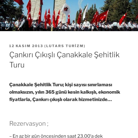
YAYIM
12 KASIM 2013
(
LUTARS TURIZM
)
TARIHI
Çankırı Çıkışlı Çanakkale Şehitlik
Turu
Çanakkale Şehitlik Turu; kişi sayısı sınırlaması
olmaksızın, yılın 365 günü kesin kalkışlı, ekonomik
fiyatlarla, Çankırı çıkışlı olarak hizmetinizde…
Rezervasyon ;
– En az bir gün öncesinden saat 23.00′a dek