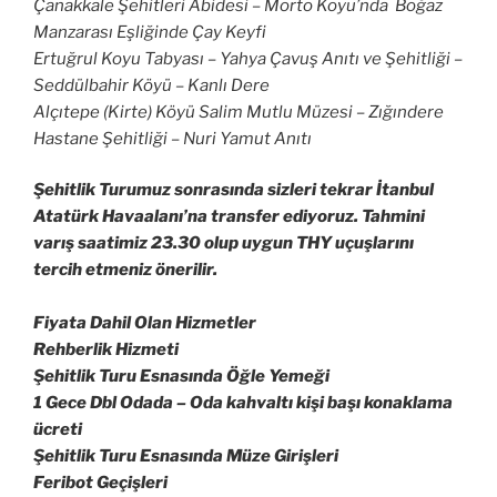
Çanakkale Şehitleri Abidesi – Morto Koyu’nda Boğaz
Manzarası Eşliğinde Çay Keyfi
Ertuğrul Koyu Tabyası – Yahya Çavuş Anıtı ve Şehitliği –
Seddülbahir Köyü – Kanlı Dere
Alçıtepe (Kirte) Köyü Salim Mutlu Müzesi – Zığındere
Hastane Şehitliği – Nuri Yamut Anıtı
Şehitlik Turumuz sonrasında sizleri tekrar İtanbul
Atatürk Havaalanı’na transfer ediyoruz. Tahmini
varış saatimiz 23.30 olup uygun THY uçuşlarını
tercih etmeniz önerilir.
Fiyata Dahil Olan Hizmetler
Rehberlik Hizmeti
Şehitlik Turu Esnasında Öğle Yemeği
1 Gece Dbl Odada – Oda kahvaltı kişi başı konaklama
ücreti
Şehitlik Turu Esnasında Müze Girişleri
Feribot Geçişleri