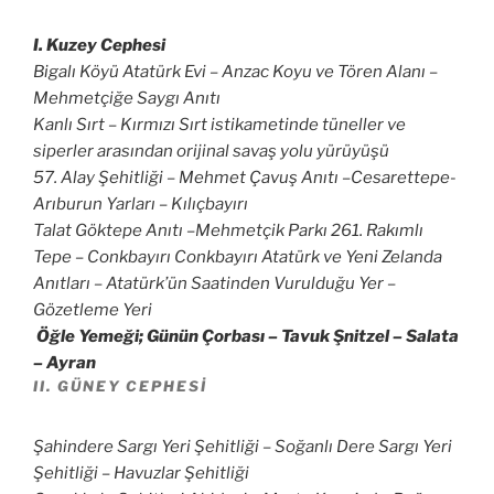
I. Kuzey Cephesi
Bigalı Köyü Atatürk Evi – Anzac Koyu ve Tören Alanı –
Mehmetçiğe Saygı Anıtı
Kanlı Sırt – Kırmızı Sırt istikametinde tüneller ve
siperler arasından orijinal savaş yolu yürüyüşü
57. Alay Şehitliği – Mehmet Çavuş Anıtı –Cesarettepe-
Arıburun Yarları – Kılıçbayırı
Talat Göktepe Anıtı –Mehmetçik Parkı 261. Rakımlı
Tepe – Conkbayırı Conkbayırı Atatürk ve Yeni Zelanda
Anıtları – Atatürk’ün Saatinden Vurulduğu Yer –
Gözetleme Yeri
Öğle Yemeği; Günün Çorbası – Tavuk Şnitzel – Salata
– Ayran
II. GÜNEY CEPHESI
Şahindere Sargı Yeri Şehitliği – Soğanlı Dere Sargı Yeri
Şehitliği – Havuzlar Şehitliği