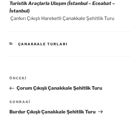
Turistik Araçlarla Ulaşım (İstanbul – Eceabat –
İstanbul)
Çankırı Çıkışlı Hareketli Çanakkale Şehitlik Turu
KATEGORILER
ÇANAKKALE TURLARI
Yazı
Önceki
ÖNCEKI
gezinmesi
Yazı
Çorum Çıkışlı Çanakkale Şehitlik Turu
Sonraki
SONRAKI
Yazı
Burdur Çıkışlı Çanakkale Şehitlik Turu