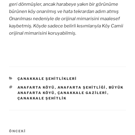
geri dönmüşler, ancak harabeye yakın bir görünüme
bürünen köy onarılmış ve hata tekrardan adım atmış
Onarılması nedeniyle de orijinal mimarisini maalesef
kaybetmiş. Köyde sadece belirli kısımlarıyla Köy Camii
orijinal mimarisini koruyabilmiş.
KATEGORILER
ÇANAKKALE ŞEHITLIKLERI
ETIKETLER
ANAFARTA KÖYÜ
,
ANAFARTA ŞEHITLIĞI
,
BÜYÜK
ANAFARTA KÖYÜ
,
ÇANAKKALE GAZILERI
,
ÇANAKKALE ŞEHITLIK
Yazı
Önceki
ÖNCEKI