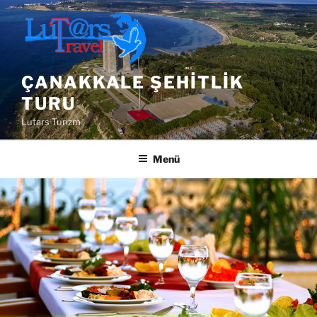
İçeriğe
geç
ÇANAKKALE ŞEHITLIK
TURU
Lutars Turizm
Menü