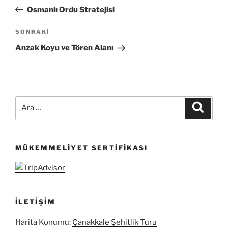
gezinmesi
Yazı
Osmanlı Ordu Stratejisi
Sonraki
SONRAKI
Yazı
Anzak Koyu ve Tören Alanı
Ara:
Ara
MÜKEMMELIYET SERTIFIKASI
İLETIŞIM
Harita Konumu:
Çanakkale Şehitlik Turu