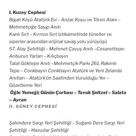
I. Kuzey Cephesi
Bigalı Köyü Atatürk Evi – Anzac Koyu ve Tören Alanı –
Mehmetçiğe Saygı Anıtı
Kanlı Sırt – Kırmızı Sırt istikametinde tüneller ve
siperler arasından orijinal savaş yolu yürüyüşü
57. Alay Şehitliği – Mehmet Çavuş Anıtı –Cesarettepe-
Arıburun Yarları – Kılıçbayırı
Talat Göktepe Anıtı –Mehmetçik Parkı 261. Rakımlı
Tepe – Conkbayırı Conkbayırı Atatürk ve Yeni Zelanda
Anıtları – Atatürk’ün Saatinden Vurulduğu Yer –
Gözetleme Yeri
Öğle Yemeği; Günün Çorbası – Tavuk Şnitzel – Salata
– Ayran
II. GÜNEY CEPHESI
Şahindere Sargı Yeri Şehitliği – Soğanlı Dere Sargı Yeri
Şehitliği – Havuzlar Şehitliği