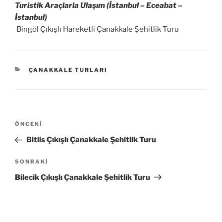
Turistik Araçlarla Ulaşım (İstanbul – Eceabat –
İstanbul)
Bingöl Çıkışlı Hareketli Çanakkale Şehitlik Turu
KATEGORILER
ÇANAKKALE TURLARI
Yazı
Önceki
ÖNCEKI
gezinmesi
Yazı
Bitlis Çıkışlı Çanakkale Şehitlik Turu
Sonraki
SONRAKI
Yazı
Bilecik Çıkışlı Çanakkale Şehitlik Turu