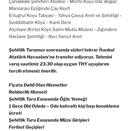
Çanakkale Şehitleri Abidesi – Morto Koyu’nda Boğaz
Manzarası Eşliğinde Çay Keyfi
Ertuğrul Koyu Tabyası – Yahya Çavuş Anıtı ve Şehitliği –
Seddülbahir Köyü – Kanlı Dere
Alçıtepe (Kirte) Köyü Salim Mutlu Müzesi – Zığındere
Hastane Şehitliği – Nuri Yamut Anıtı
Şehitlik Turumuz sonrasında sizleri tekrar İtanbul
Atatürk Havaalanı’na transfer ediyoruz. Tahmini
varış saatimiz 23.30 olup uygun THY uçuşlarını
tercih etmeniz önerilir.
Fiyata Dahil Olan Hizmetler
Rehberlik Hizmeti
Şehitlik Turu Esnasında Öğle Yemeği
1 Gece Dbl Odada – Oda kahvaltı kişi başı konaklama
ücreti
Şehitlik Turu Esnasında Müze Girişleri
Feribot Geçişleri