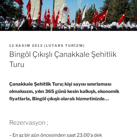
YAYIM
12 KASIM 2013
(
LUTARS TURIZM
)
TARIHI
Bingöl Çıkışlı Çanakkale Şehitlik
Turu
Çanakkale Şehitlik Turu; kişi sayısı sınırlaması
olmaksızın, yılın 365 günü kesin kalkışlı, ekonomik
fiyatlarla, Bingöl çıkışlı olarak hizmetinizde…
Rezervasyon ;
– En az bir gün öncesinden saat 23.00′a dek