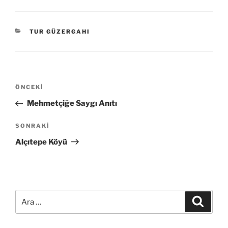
KATEGORILER
TUR GÜZERGAHI
Yazı
Önceki
ÖNCEKI
gezinmesi
Yazı
Mehmetçiğe Saygı Anıtı
Sonraki
SONRAKI
Yazı
Alçıtepe Köyü
Ara:
Ara