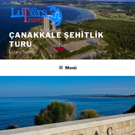
İçeriğe
geç
ÇANAKKALE ŞEHITLIK
TURU
Lutars Turizm
Menü