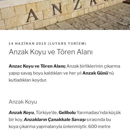
YAYIM
14 HAZIRAN 2015
(
LUTARS TURIZM
)
TARIHI
Anzak Koyu ve Tören Alanı
Anzac Koyu ve Tören Alanı;
Anzak birliklerinin çıkarma
yapıp savaş boyu kaldıkları ve her yıl
Anzak Günü
‘nü
kutladıkları koydur.
Anzak Koyu
Anzak Koyu
, Türkiye’de,
Gelibolu
Yarımadası’nda küçük
bir koy.
Anzakların Çanakkale Savaşı
sırasında bu
koya çıkarma yapmalarıyla ünlenmiştir. 600 metre