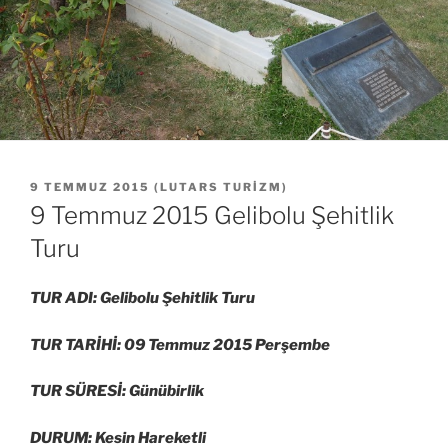
YAYIM
9 TEMMUZ 2015
(
LUTARS TURIZM
)
TARIHI
9 Temmuz 2015 Gelibolu Şehitlik
Turu
TUR ADI: Gelibolu Şehitlik Turu
TUR TARİHİ: 09 Temmuz 2015 Perşembe
TUR SÜRESİ: Günübirlik
DURUM: Kesin Hareketli