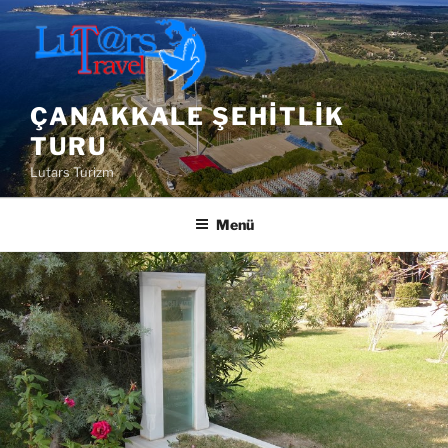
İçeriğe
geç
ÇANAKKALE ŞEHITLIK
TURU
Lutars Turizm
Menü