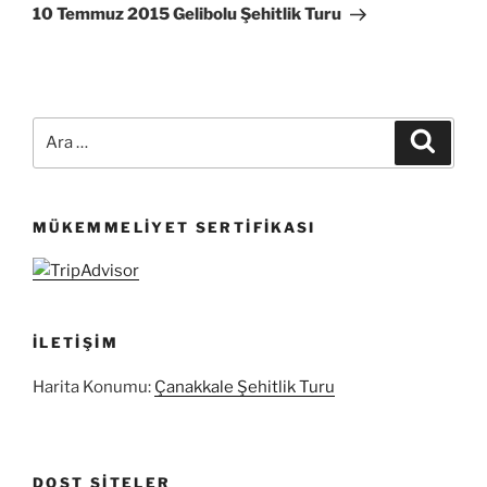
Yazı
10 Temmuz 2015 Gelibolu Şehitlik Turu
Ara:
Ara
MÜKEMMELIYET SERTIFIKASI
İLETIŞIM
Harita Konumu:
Çanakkale Şehitlik Turu
DOST SITELER