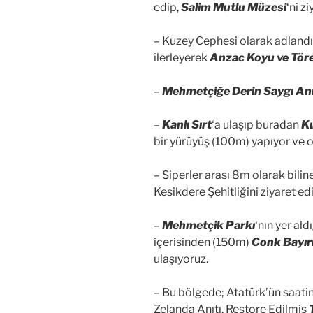
edip,
Salim Mutlu Müzesi
‘ni z
– Kuzey Cephesi olarak adland
ilerleyerek
Anzac Koyu ve Töre
–
Mehmetçiğe Derin Saygı Anı
–
Kanlı Sırt
‘a ulaşıp buradan
Kı
bir yürüyüş (100m) yapıyor ve orj
– Siperler arası 8m olarak bili
Kesikdere Şehitliğini ziyaret ed
–
Mehmetçik Parkı
‘nın yer al
içerisinden (150m)
Conk Bayır
ulaşıyoruz.
– Bu bölgede; Atatürk’ün saati
Zelanda Anıtı, Restore Edilmiş