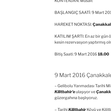
KONTENJAN: Müsait
BAŞLANGIÇ SAATİ: 9 Mart 20
HAREKET NOKTASI:
Çanakkale
KATILIM ŞARTI: En az bir gün
kesin rezervasyon yaptırmış o
Bitiş Saati: 9 Mart 2016
18.00
9 Mart 2016 Çanakkale
– Gelibolu Yarımadası Tarihi M
Kilitbahir’e
ulaşıyor ve
Çanakka
güzergahına başlıyoruz.
– Tarihi
Kilitbahir
Köyü ve Kilitb