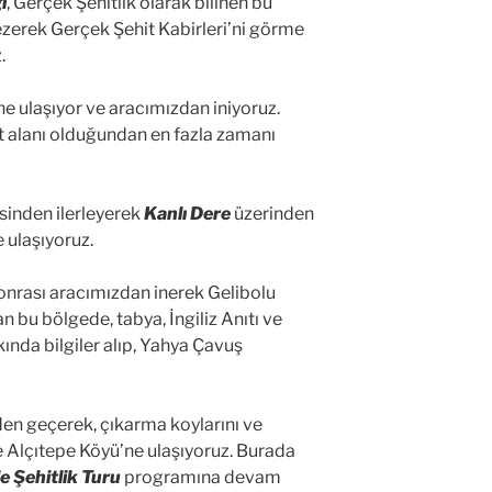
i
, Gerçek Şehitlik olarak bilinen bu
ezerek Gerçek Şehit Kabirleri’ni görme
.
ne ulaşıyor ve aracımızdan iniyoruz.
et alanı olduğundan en fazla zamanı
sinden ilerleyerek
Kanlı Dere
üzerinden
 ulaşıyoruz.
sonrası aracımızdan inerek Gelibolu
n bu bölgede, tabya, İngiliz Anıtı ve
ında bilgiler alıp, Yahya Çavuş
den geçerek, çıkarma koylarını ve
e Alçıtepe Köyü’ne ulaşıyoruz. Burada
 Şehitlik Turu
programına devam