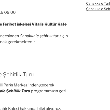
Çanakkale Turl
Çanakkale Şehit
16 09.00
 Feribot iskelesi Vitalis Kültür Kafe
 öncesinden
Çanakkale şehitlik turu
için
lmak gerekmektedir.
 Şehitlik Turu
illi Parkı Merkezi’nden geçerek
le Şehitlik Turu
programımızın gezi
ahir Kalesi hakkında bilgi alıyoruz.