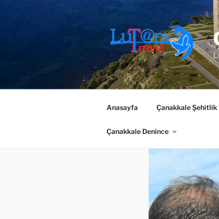
İçeriğe
geç
L
Anasayfa
Çanakkale Şehitlik
Çanakkale Denince