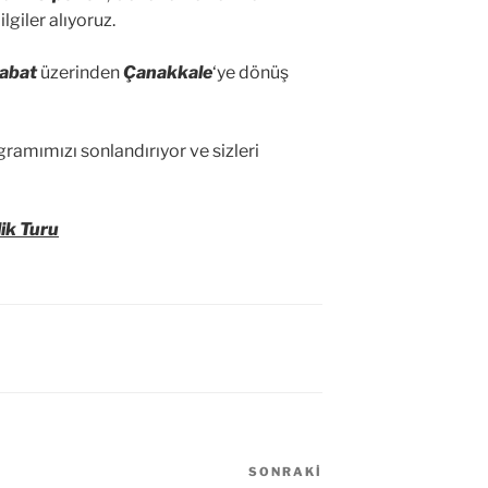
lgiler alıyoruz.
abat
üzerinden
Çanakkale
‘ye dönüş
ramımızı sonlandırıyor ve sizleri
ik Turu
SONRAKI
Sonraki