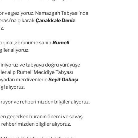
yor ve geziyoruz. Namazgah Tabyası’nda
erası’na çıkarak
Çanakkale Deniz
z.
 orjinal görünüme sahip
Rumeli
iler alıyoruz.
 iniyoruz ve tabyaya doğru yürüyüşe
iler alıp Rumeli Mecidiye Tabyası
Tabyadan merdivenlerle
Seyit Onbaşı
gi alıyoruz.
uyor ve rehberimizden bilgiler alıyoruz.
den geçerken buranın önemi ve savaş
rehberimizden bilgiler alıyoruz.