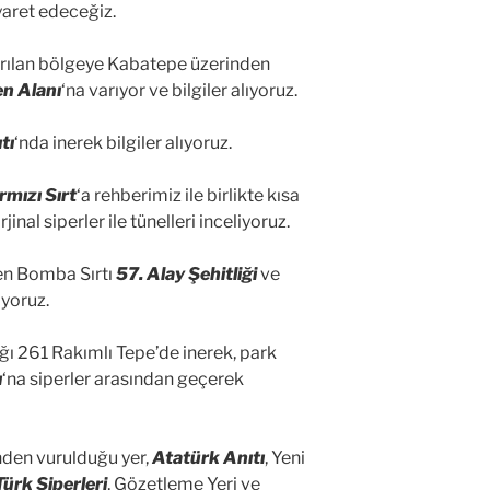
iyaret edeceğiz.
ırılan bölgeye Kabatepe üzerinden
n Alanı
‘na varıyor ve bilgiler alıyoruz.
tı
‘nda inerek bilgiler alıyoruz.
rmızı Sırt
‘a rehberimiz ile birlikte kısa
inal siperler ile tünelleri inceliyoruz.
nen Bomba Sırtı
57. Alay Şehitliği
ve
iyoruz.
dığı 261 Rakımlı Tepe’de inerek, park
ı
‘na siperler arasından geçerek
nden vurulduğu yer,
Atatürk Anıtı
, Yeni
Türk Siperleri
, Gözetleme Yeri ve