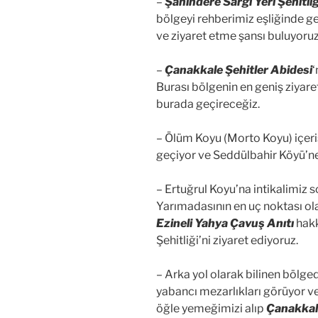
–
Şahindere Sargı Yeri Şehitliğ
bölgeyi rehberimiz eşliğinde g
ve ziyaret etme şansı buluyoruz
–
Çanakkale Şehitler Abidesi
‘
Burası bölgenin en geniş ziyar
burada geçireceğiz.
– Ölüm Koyu (Morto Koyu) içeri
geçiyor ve Seddülbahir Köyü’ne
– Ertuğrul Koyu’na intikalimiz 
Yarımadasının en uç noktası ola
Ezineli Yahya Çavuş Anıtı
hakk
Şehitliği’ni ziyaret ediyoruz.
– Arka yol olarak bilinen bölge
yabancı mezarlıkları görüyor v
öğle yemeğimizi alıp
Çanakkale