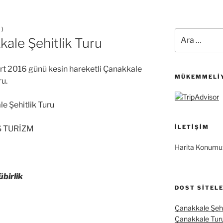
M
)
Ara:
ale Şehitlik Turu
t 2016 günü kesin hareketli Çanakkale
MÜKEMMELIY
ru.
e Şehitlik Turu
İLETIŞIM
S TURİZM
Harita Konumu
birlik
DOST SITEL
Çanakkale Şehi
Çanakkale Tur