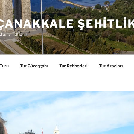
ÇANAKKALE ŞEHITLI
utars Turizm
 Turu
Tur Güzergahı
Tur Rehberleri
Tur Araçları