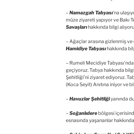
–
Namazgah Tabyası
‘na ulaşı
müze ziyareti yapıyor ve Bakı T
Savaşları
hakkında bilgi alıyoru
– Ağaçlar arasına gizlenmiş ve
Hamidiye Tabyası
hakkında bilg
– Rumeli Mecidiye Tabyası’nda
geçiyoruz. Tabya hakkında bilg
Şehitliği’ni ziyaret ediyoruz. 
(Koca Seyit) Anıtına iniyor ve bil
–
Havuzlar Şehitliği
yanında dur
–
Soğanlıdere
bölgesi içerisin
esnasında yaşananlar hakkında 