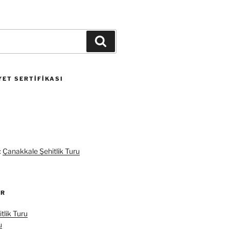
Ara
ET SERTIFIKASI
:
Çanakkale Şehitlik Turu
ER
tlik Turu
u