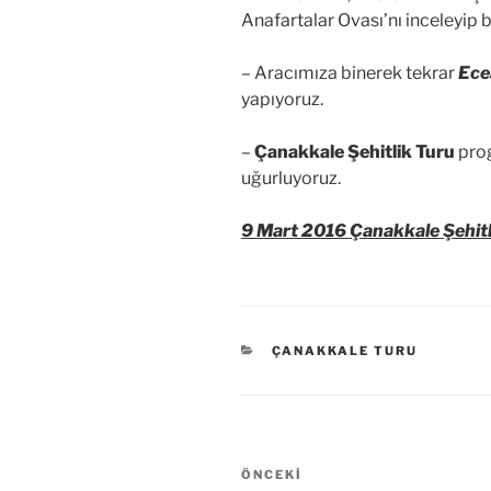
Anafartalar Ovası’nı inceleyip bi
– Aracımıza binerek tekrar
Ece
yapıyoruz.
–
Çanakkale Şehitlik Turu
prog
uğurluyoruz.
9 Mart 2016 Çanakkale Şehitl
KATEGORILER
ÇANAKKALE TURU
Yazı
Önceki
ÖNCEKI