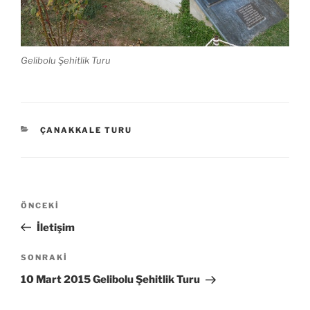
Gelibolu Şehitlik Turu
KATEGORILER
ÇANAKKALE TURU
Yazı
Önceki
ÖNCEKI
gezinmesi
Yazı
İletişim
Sonraki
SONRAKI
Yazı
10 Mart 2015 Gelibolu Şehitlik Turu