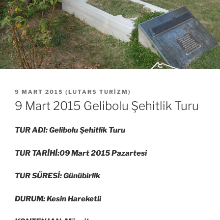
YAYIM
9 MART 2015
(
LUTARS TURIZM
)
TARIHI
9 Mart 2015 Gelibolu Şehitlik Turu
TUR ADI: Gelibolu Şehitlik Turu
TUR TARİHİ:09 Mart 2015 Pazartesi
TUR SÜRESİ: Günübirlik
DURUM: Kesin Hareketli