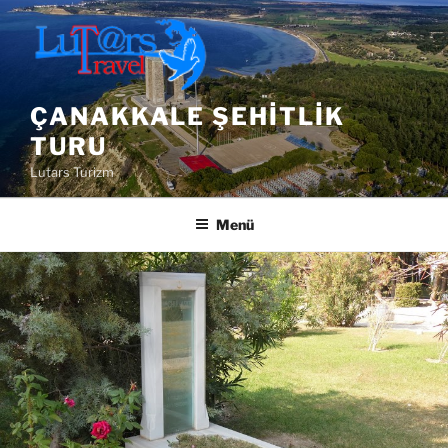
İçeriğe
geç
ÇANAKKALE ŞEHITLIK
TURU
Lutars Turizm
Menü