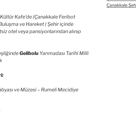
Çanakkale Şehit
 Kültür Kafe’de (Çanakkale Feribot
 Buluşma ve Hareket ( Şehir içinde
siz otel veya pansiyonlarından alınıp
şliğinde
Gelibolu
Yarımadası Tarihi Milli
uk
i:
abyası ve Müzesi – Rumeli Mecidiye