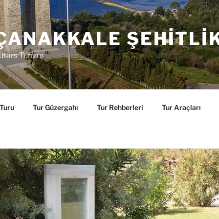
ÇANAKKALE ŞEHITLI
utars Turizm
 Turu
Tur Güzergahı
Tur Rehberleri
Tur Araçları