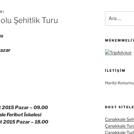
M
)
Ara:
olu Şehitlik Turu
ru
MÜKEMMELIY
azar
İLETIŞIM
Harita Konumu
 2015 Pazar –
09.00
DOST SITEL
 Feribot İskelesi
Çanakkale Şehi
 2015 Pazar –
18.00
Çanakkale Tur
Çanakkale Turl