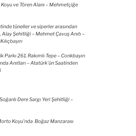
c Koyu ve Tören Alanı – Mehmetçiğe
etinde tüneller ve siperler arasından
7. Alay Şehitliği – Mehmet Çavuş Anıtı –
Kılıçbayırı
 Parkı 261. Rakımlı Tepe – Conkbayırı
nda Anıtları – Atatürk’ün Saatinden
i
Soğanlı Dere Sargı Yeri Şehitliği –
 Morto Koyu’nda Boğaz Manzarası