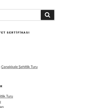
Ara
ET SERTIFIKASI
:
Çanakkale Şehitlik Turu
ER
tlik Turu
u
arı