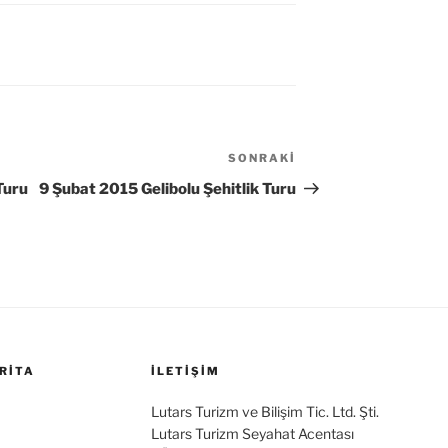
SONRAKI
Sonraki
Yazı
Turu
9 Şubat 2015 Gelibolu Şehitlik Turu
RITA
İLETİŞİM
Lutars Turizm ve Bilişim Tic. Ltd. Şti.
Lutars Turizm Seyahat Acentası