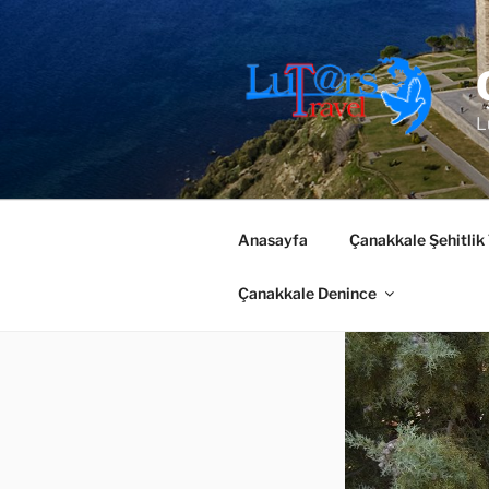
İçeriğe
geç
L
Anasayfa
Çanakkale Şehitlik
Çanakkale Denince