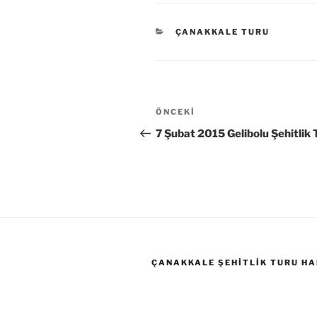
KATEGORILER
ÇANAKKALE TURU
Yazı
Önceki
ÖNCEKI
gezinmesi
Yazı
7 Şubat 2015 Gelibolu Şehitlik 
ÇANAKKALE ŞEHITLIK TURU HA