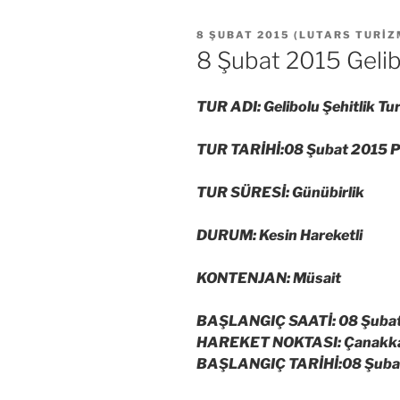
YAYIM
8 ŞUBAT 2015
(
LUTARS TURIZ
TARIHI
8 Şubat 2015 Gelib
TUR ADI: Gelibolu Şehitlik Tu
TUR TARİHİ:08 Şubat 2015 P
TUR SÜRESİ: Günübirlik
DURUM: Kesin Hareketli
KONTENJAN: Müsait
BAŞLANGIÇ SAATİ: 08 Şubat
HAREKET NOKTASI: Çanakkale
BAŞLANGIÇ TARİHİ:08 Şubat