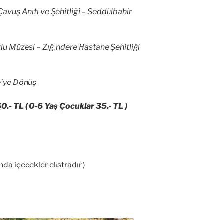
avuş Anıtı ve Şehitliği – Seddülbahir
lu Müzesi – Zığındere Hastane Şehitliği
e’ye Dönüş
60.- TL ( 0-6 Yaş Çocuklar 35.- TL )
da içecekler ekstradır )