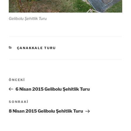
Gelibolu Şehitlik Turu
KATEGORILER
ÇANAKKALE TURU
Yazı
Önceki
ÖNCEKI
gezinmesi
Yazı
6 Nisan 2015 Gelibolu Şehitlik Turu
Sonraki
SONRAKI
Yazı
8 Nisan 2015 Gelibolu Şehitlik Turu