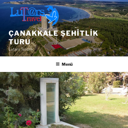
İçeriğe
geç
ÇANAKKALE ŞEHITLIK
TURU
Lutars Turizm
Menü