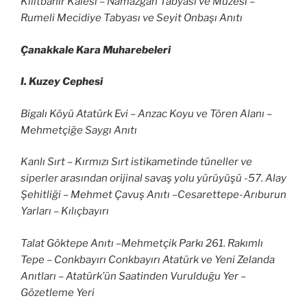
Kilitbahir Kalesi – Namazgah Tabyası ve Müzesi –
Rumeli Mecidiye Tabyası ve Seyit Onbaşı Anıtı
Çanakkale Kara Muharebeleri
I. Kuzey Cephesi
Bigalı Köyü Atatürk Evi – Anzac Koyu ve Tören Alanı –
Mehmetçiğe Saygı Anıtı
Kanlı Sırt – Kırmızı Sırt istikametinde tüneller ve
siperler arasından orijinal savaş yolu yürüyüşü -57. Alay
Şehitliği – Mehmet Çavuş Anıtı –Cesarettepe-Arıburun
Yarları – Kılıçbayırı
Talat Göktepe Anıtı –Mehmetçik Parkı 261. Rakımlı
Tepe – Conkbayırı Conkbayırı Atatürk ve Yeni Zelanda
Anıtları – Atatürk’ün Saatinden Vurulduğu Yer –
Gözetleme Yeri