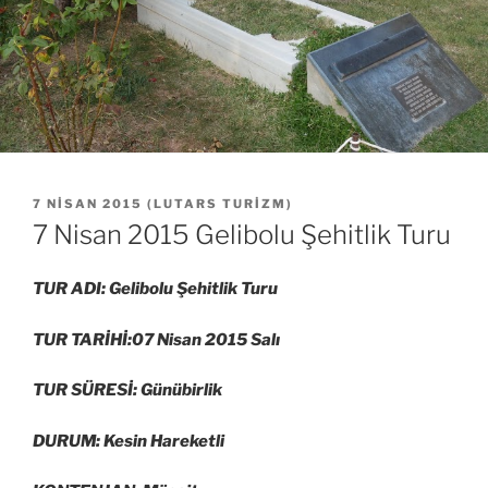
YAYIM
7 NISAN 2015
(
LUTARS TURIZM
)
TARIHI
7 Nisan 2015 Gelibolu Şehitlik Turu
TUR ADI: Gelibolu Şehitlik Turu
TUR TARİHİ:07 Nisan 2015 Salı
TUR SÜRESİ: Günübirlik
DURUM: Kesin Hareketli