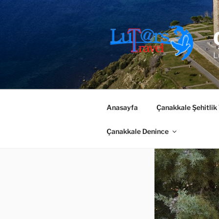
İçeriğe
geç
L
Anasayfa
Çanakkale Şehitlik
Çanakkale Denince