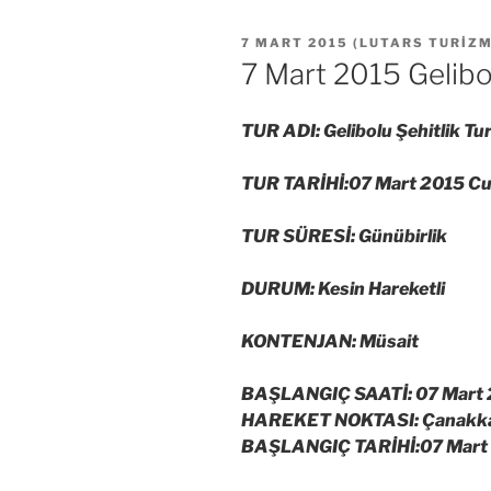
YAYIM
7 MART 2015
(
LUTARS TURIZ
TARIHI
7 Mart 2015 Gelibol
TUR ADI: Gelibolu Şehitlik Tu
TUR TARİHİ:07 Mart 2015 Cu
TUR SÜRESİ: Günübirlik
DURUM: Kesin Hareketli
KONTENJAN: Müsait
BAŞLANGIÇ SAATİ: 07 Mart 
HAREKET NOKTASI: Çanakkale
BAŞLANGIÇ TARİHİ:07 Mart 