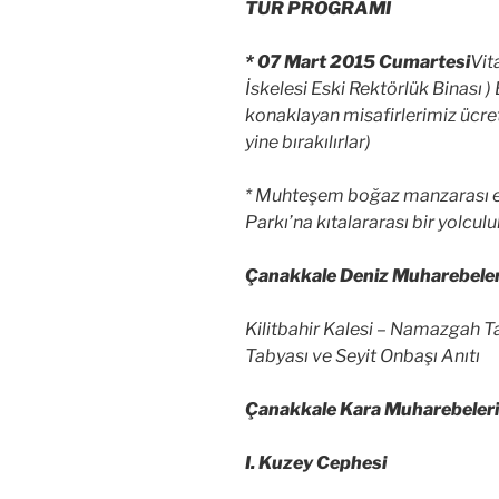
TUR PROGRAMI
* 07 Mart 2015 Cumartesi
Vit
İskelesi Eski Rektörlük Binası )
konaklayan misafirlerimiz ücret
yine bırakılırlar)
* Muhteşem boğaz manzarası e
Parkı’na kıtalararası bir yolcul
Çanakkale Deniz Muharebeler
Kilitbahir Kalesi – Namazgah T
Tabyası ve Seyit Onbaşı Anıtı
Çanakkale Kara Muharebeleri
I. Kuzey Cephesi