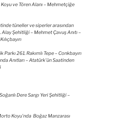
c Koyu ve Tören Alanı – Mehmetçiğe
etinde tüneller ve siperler arasından
7. Alay Şehitliği – Mehmet Çavuş Anıtı –
Kılıçbayırı
 Parkı 261. Rakımlı Tepe – Conkbayırı
nda Anıtları – Atatürk’ün Saatinden
i
Soğanlı Dere Sargı Yeri Şehitliği –
 Morto Koyu’nda Boğaz Manzarası