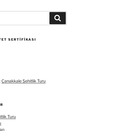
Ara
ET SERTIFIKASI
:
Çanakkale Şehitlik Turu
ER
tlik Turu
u
arı