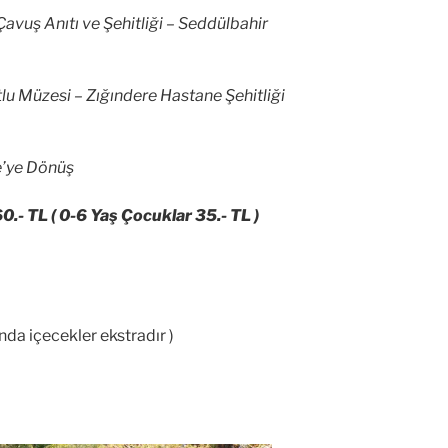
avuş Anıtı ve Şehitliği – Seddülbahir
lu Müzesi – Zığındere Hastane Şehitliği
e’ye Dönüş
60.- TL ( 0-6 Yaş Çocuklar 35.- TL )
da içecekler ekstradır )