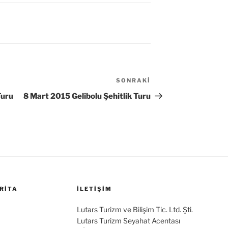
SONRAKI
Sonraki
Yazı
Turu
8 Mart 2015 Gelibolu Şehitlik Turu
RITA
İLETİŞİM
Lutars Turizm ve Bilişim Tic. Ltd. Şti.
Lutars Turizm Seyahat Acentası