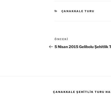
KATEGORILER
ÇANAKKALE TURU
Yazı
Önceki
ÖNCEKI
gezinmesi
Yazı
5 Nisan 2015 Gelibolu Şehitlik 
ÇANAKKALE ŞEHITLIK TURU HA