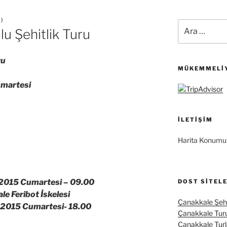
M
)
Ara:
u Şehitlik Turu
ru
MÜKEMMELIY
martesi
İLETIŞIM
Harita Konumu
2015 Cumartesi –
09.00
DOST SITEL
 Feribot İskelesi
Çanakkale Şehi
2015 Cumartesi-
18.00
Çanakkale Tur
Çanakkale Turl