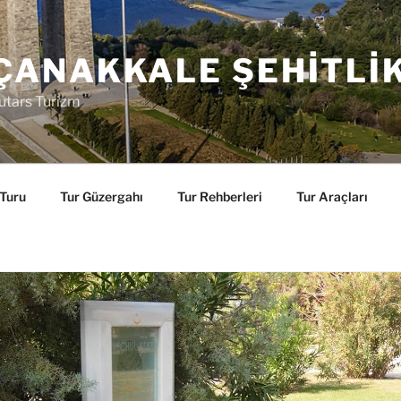
ÇANAKKALE ŞEHITLI
utars Turizm
 Turu
Tur Güzergahı
Tur Rehberleri
Tur Araçları