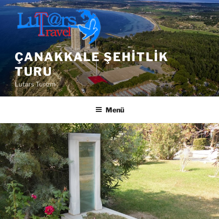
İçeriğe
geç
ÇANAKKALE ŞEHITLIK
TURU
Lutars Turizm
Menü