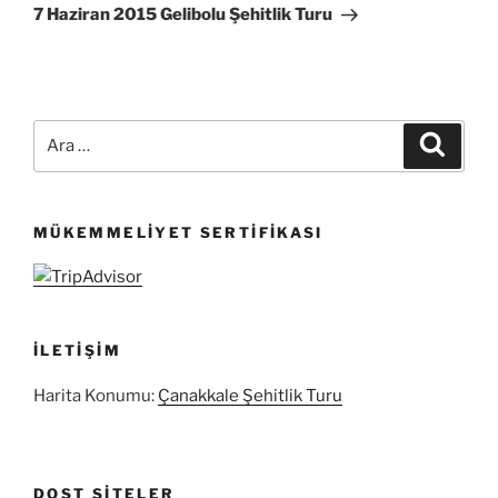
Yazı
7 Haziran 2015 Gelibolu Şehitlik Turu
Ara:
Ara
MÜKEMMELIYET SERTIFIKASI
İLETIŞIM
Harita Konumu:
Çanakkale Şehitlik Turu
DOST SITELER