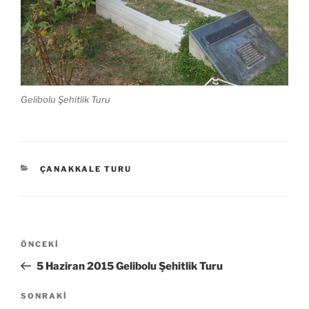
Gelibolu Şehitlik Turu
KATEGORILER
ÇANAKKALE TURU
Yazı
Önceki
ÖNCEKI
gezinmesi
Yazı
5 Haziran 2015 Gelibolu Şehitlik Turu
Sonraki
SONRAKI