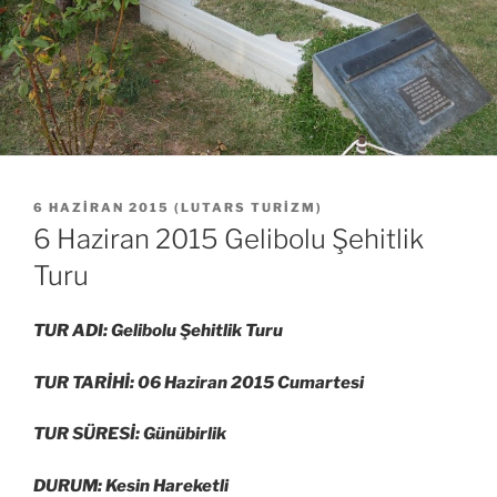
YAYIM
6 HAZIRAN 2015
(
LUTARS TURIZM
)
TARIHI
6 Haziran 2015 Gelibolu Şehitlik
Turu
TUR ADI: Gelibolu Şehitlik Turu
TUR TARİHİ: 06 Haziran 2015 Cumartesi
TUR SÜRESİ: Günübirlik
DURUM: Kesin Hareketli