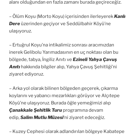
alanı olduğundan en fazla zamanı burada geçireceğiz.
– Ölüm Koyu (Morto Koyu) içerisinden ilerleyerek
Kanlı
Dere
üzerinden geçiyor ve Seddülbahir Köyü’ne
ulaşıyoruz.
– Ertuğrul Koyu’na intikalimiz sonrası aracımızdan
inerek Gelibolu Yarımadasının en uç noktası olan bu
bölgede, tabya, İngiliz Anıtı ve
Ezineli Yahya Çavuş
Anıtı
hakkında bilgiler alıp, Yahya Çavuş Şehitliği’ni
ziyaret ediyoruz.
– Arka yol olarak bilinen bölgeden geçerek, çıkarma
koylarını ve yabancı mezarlıkları görüyor ve Alçıtepe
Köyü’ne ulaşıyoruz. Burada öğle yemeğimizi alıp
Çanakkale Şehitlik Turu
programına devam
edip,
Salim Mutlu Müzesi
‘ni ziyaret edeceğiz.
– Kuzey Cephesi olarak adlandırılan bölgeye Kabatepe