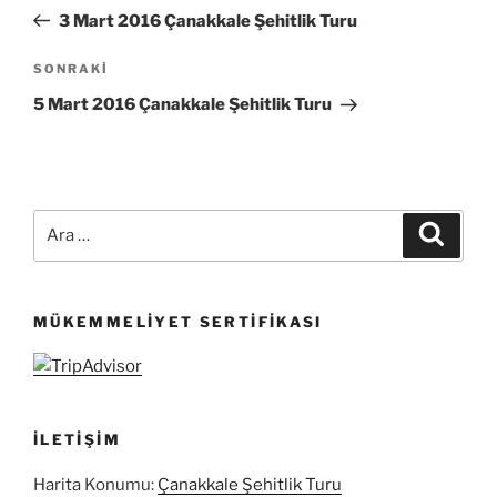
gezinmesi
Yazı
3 Mart 2016 Çanakkale Şehitlik Turu
Sonraki
SONRAKI
Yazı
5 Mart 2016 Çanakkale Şehitlik Turu
Ara:
Ara
MÜKEMMELIYET SERTIFIKASI
İLETIŞIM
Harita Konumu:
Çanakkale Şehitlik Turu