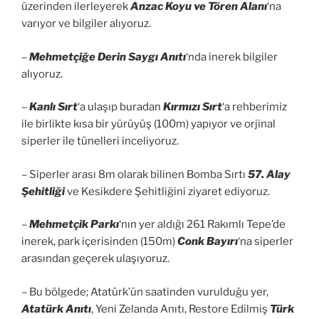
üzerinden ilerleyerek
Anzac Koyu ve Tören Alanı
‘na
varıyor ve bilgiler alıyoruz.
–
Mehmetçiğe Derin Saygı Anıtı
‘nda inerek bilgiler
alıyoruz.
–
Kanlı Sırt
‘a ulaşıp buradan
Kırmızı Sırt
‘a rehberimiz
ile birlikte kısa bir yürüyüş (100m) yapıyor ve orjinal
siperler ile tünelleri inceliyoruz.
– Siperler arası 8m olarak bilinen Bomba Sırtı
57. Alay
Şehitliği
ve Kesikdere Şehitliğini ziyaret ediyoruz.
–
Mehmetçik Parkı
‘nın yer aldığı 261 Rakımlı Tepe’de
inerek, park içerisinden (150m)
Conk Bayırı
‘na siperler
arasından geçerek ulaşıyoruz.
– Bu bölgede; Atatürk’ün saatinden vurulduğu yer,
Atatürk Anıtı
, Yeni Zelanda Anıtı, Restore Edilmiş
Türk