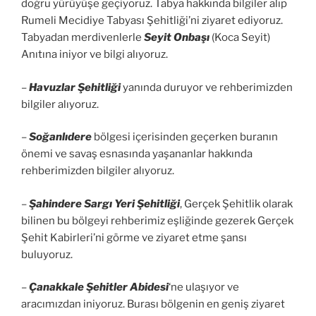
doğru yürüyüşe geçiyoruz. Tabya hakkında bilgiler alıp
Rumeli Mecidiye Tabyası Şehitliği’ni ziyaret ediyoruz.
Tabyadan merdivenlerle
Seyit Onbaşı
(Koca Seyit)
Anıtına iniyor ve bilgi alıyoruz.
–
Havuzlar Şehitliği
yanında duruyor ve rehberimizden
bilgiler alıyoruz.
–
Soğanlıdere
bölgesi içerisinden geçerken buranın
önemi ve savaş esnasında yaşananlar hakkında
rehberimizden bilgiler alıyoruz.
–
Şahindere Sargı Yeri Şehitliği
, Gerçek Şehitlik olarak
bilinen bu bölgeyi rehberimiz eşliğinde gezerek Gerçek
Şehit Kabirleri’ni görme ve ziyaret etme şansı
buluyoruz.
–
Çanakkale Şehitler Abidesi
‘ne ulaşıyor ve
aracımızdan iniyoruz. Burası bölgenin en geniş ziyaret