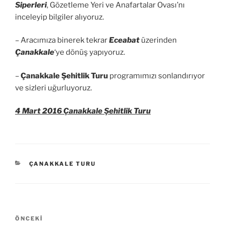
Siperleri
, Gözetleme Yeri ve Anafartalar Ovası’nı
inceleyip bilgiler alıyoruz.
– Aracımıza binerek tekrar
Eceabat
üzerinden
Çanakkale
‘ye dönüş yapıyoruz.
–
Çanakkale Şehitlik Turu
programımızı sonlandırıyor
ve sizleri uğurluyoruz.
4 Mart 2016 Çanakkale Şehitlik Turu
KATEGORILER
ÇANAKKALE TURU
Yazı
Önceki
ÖNCEKI