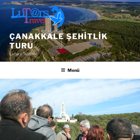
İçeriğe
geç
ÇANAKKALE ŞEHITLIK
TURU
Lutars Turizm
Menü