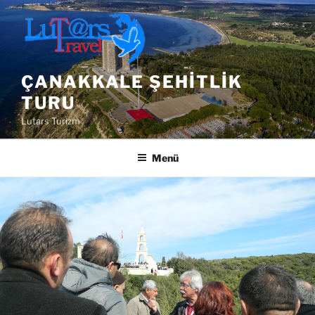
İçeriğe
geç
ÇANAKKALE ŞEHITLIK
TURU
Lutars Turizm
Menü