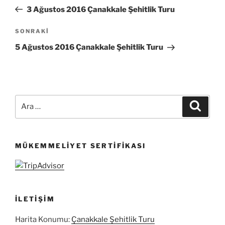
gezinmesi
Yazı
3 Ağustos 2016 Çanakkale Şehitlik Turu
Sonraki
SONRAKI
Yazı
5 Ağustos 2016 Çanakkale Şehitlik Turu
Ara:
Ara
MÜKEMMELIYET SERTIFIKASI
İLETIŞIM
Harita Konumu:
Çanakkale Şehitlik Turu