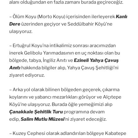
alanı olduğundan en fazla zamanı burada geçireceğiz.
– Ölüm Koyu (Morto Koyu) içerisinden ilerleyerek
Kanlı
Dere
üzerinden geçiyor ve Seddülbahir Köyü’ne
ulaşıyoruz.
– Ertuğrul Koyu’na intikalimiz sonrası aracımızdan
inerek Gelibolu Yarımadasının en uç noktası olan bu
bölgede, tabya, İngiliz Anıtı ve
Ezineli Yahya Çavuş
Anıtı
hakkında bilgiler alıp, Yahya Çavuş Şehitliği’ni
ziyaret ediyoruz.
– Arka yol olarak bilinen bölgeden geçerek, çıkarma
koylarını ve yabancı mezarlıkları görüyor ve Alçıtepe
Köyü’ne ulaşıyoruz. Burada öğle yemeğimizi alıp
Çanakkale Şehitlik Turu
programına devam
edip,
Salim Mutlu Müzesi
‘ni ziyaret edeceğiz.
– Kuzey Cephesi olarak adlandırılan bölgeye Kabatepe