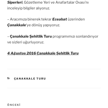
Siperleri
, Gözetleme Yeri ve Anafartalar Ovası’nı
inceleyip bilgiler alıyoruz.
– Aracımıza binerek tekrar
Eceabat
üzerinden
Çanakkale
‘ye dönüş yapıyoruz.
–
Çanakkale Şehitlik Turu
programımızı sonlandırıyor
ve sizleri uğurluyoruz.
4 Ağustos 2016 Çanakkale Şehitlik Turu
KATEGORILER
ÇANAKKALE TURU
Yazı
Önceki
ÖNCEKI