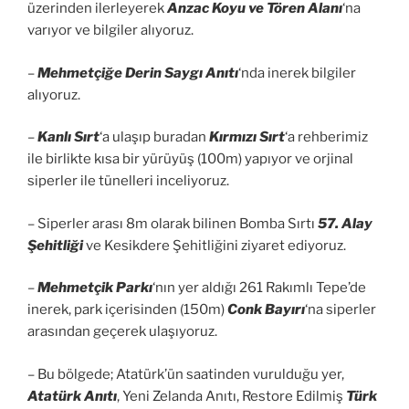
üzerinden ilerleyerek
Anzac Koyu ve Tören Alanı
‘na
varıyor ve bilgiler alıyoruz.
–
Mehmetçiğe Derin Saygı Anıtı
‘nda inerek bilgiler
alıyoruz.
–
Kanlı Sırt
‘a ulaşıp buradan
Kırmızı Sırt
‘a rehberimiz
ile birlikte kısa bir yürüyüş (100m) yapıyor ve orjinal
siperler ile tünelleri inceliyoruz.
– Siperler arası 8m olarak bilinen Bomba Sırtı
57. Alay
Şehitliği
ve Kesikdere Şehitliğini ziyaret ediyoruz.
–
Mehmetçik Parkı
‘nın yer aldığı 261 Rakımlı Tepe’de
inerek, park içerisinden (150m)
Conk Bayırı
‘na siperler
arasından geçerek ulaşıyoruz.
– Bu bölgede; Atatürk’ün saatinden vurulduğu yer,
Atatürk Anıtı
, Yeni Zelanda Anıtı, Restore Edilmiş
Türk