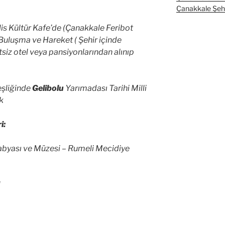
Çanakkale Şehit
lis Kültür Kafe’de (Çanakkale Feribot
 Buluşma ve Hareket ( Şehir içinde
siz otel veya pansiyonlarından alınıp
şliğinde
Gelibolu
Yarımadası Tarihi Milli
uk
i:
abyası ve Müzesi – Rumeli Mecidiye