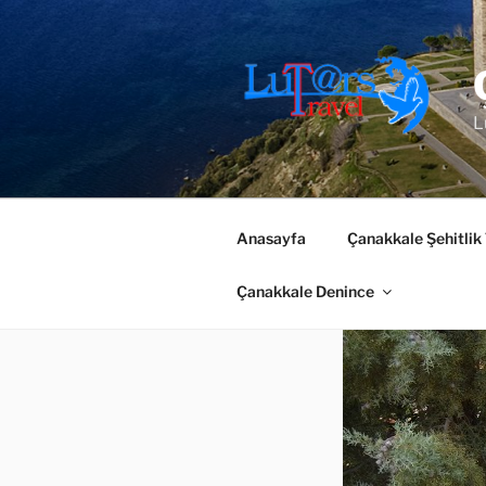
İçeriğe
geç
L
Anasayfa
Çanakkale Şehitlik
Çanakkale Denince