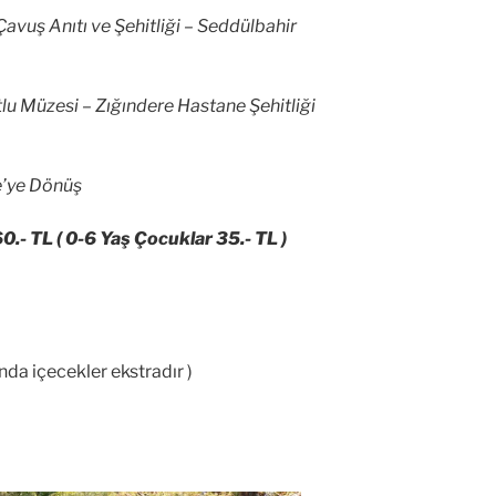
avuş Anıtı ve Şehitliği – Seddülbahir
lu Müzesi – Zığındere Hastane Şehitliği
e’ye Dönüş
60.- TL ( 0-6 Yaş Çocuklar 35.- TL )
da içecekler ekstradır )