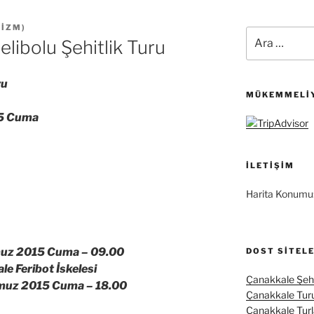
RIZM
)
Ara:
ibolu Şehitlik Turu
ru
MÜKEMMELIY
15 Cuma
İLETIŞIM
Harita Konumu
uz 2015 Cuma –
09.00
DOST SITEL
 Feribot İskelesi
Çanakkale Şehi
muz 2015 Cuma –
18.00
Çanakkale Tur
Çanakkale Turl