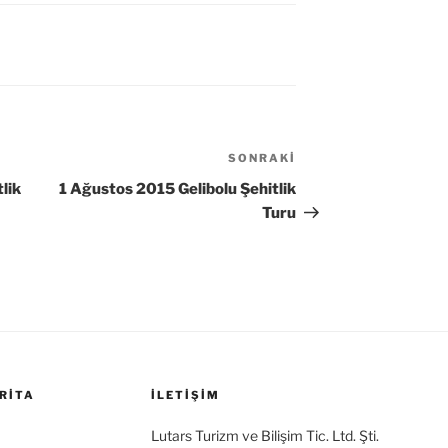
SONRAKI
Sonraki
Yazı
lik
1 Ağustos 2015 Gelibolu Şehitlik
Turu
RITA
İLETİŞİM
Lutars Turizm ve Bilişim Tic. Ltd. Şti.