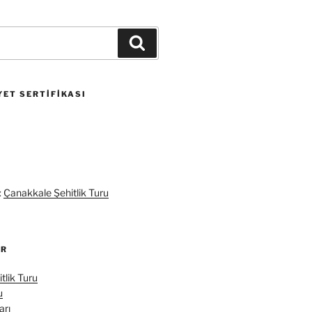
Ara
ET SERTIFIKASI
:
Çanakkale Şehitlik Turu
ER
tlik Turu
u
arı