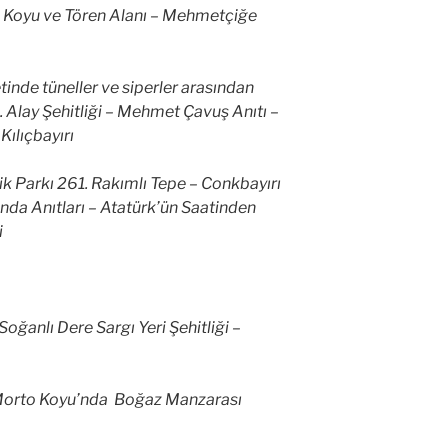
c Koyu ve Tören Alanı – Mehmetçiğe
etinde tüneller ve siperler arasından
7. Alay Şehitliği – Mehmet Çavuş Anıtı –
Kılıçbayırı
 Parkı 261. Rakımlı Tepe – Conkbayırı
nda Anıtları – Atatürk’ün Saatinden
i
Soğanlı Dere Sargı Yeri Şehitliği –
 Morto Koyu’nda Boğaz Manzarası