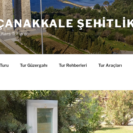
ÇANAKKALE ŞEHITLI
utars Turizm
 Turu
Tur Güzergahı
Tur Rehberleri
Tur Araçları