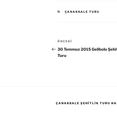
KATEGORILER
ÇANAKKALE TURU
Yazı
Önceki
ÖNCEKI
gezinmesi
Yazı
30 Temmuz 2015 Gelibolu Şehit
Turu
ÇANAKKALE ŞEHITLIK TURU HA