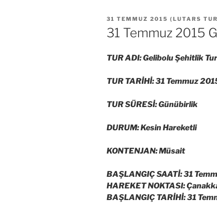
YAYIM
31 TEMMUZ 2015
(
LUTARS TU
TARIHI
31 Temmuz 2015 Gel
TUR ADI: Gelibolu Şehitlik Tu
TUR TARİHİ: 31 Temmuz 20
TUR SÜRESİ: Günübirlik
DURUM: Kesin Hareketli
KONTENJAN: Müsait
BAŞLANGIÇ SAATİ: 31 Temm
HAREKET NOKTASI: Çanakkale
BAŞLANGIÇ TARİHİ: 31 Tem