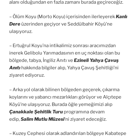
alanı olduğundan en fazla zamanı burada geçireceğiz.
– Ölüm Koyu (Morto Koyu) içerisinden ilerleyerek
Kanlı
Dere
üzerinden geçiyor ve Seddülbahir Köyü’ne
ulaşıyoruz.
– Ertuğrul Koyu’na intikalimiz sonrası aracımızdan
inerek Gelibolu Yarımadasının en uç noktası olan bu
bölgede, tabya, İngiliz Anıtı ve
Ezineli Yahya Çavuş
Anıtı
hakkında bilgiler alıp, Yahya Çavuş Şehitliği’ni
ziyaret ediyoruz.
– Arka yol olarak bilinen bölgeden geçerek, çıkarma
koylarını ve yabancı mezarlıkları görüyor ve Alçıtepe
Köyü’ne ulaşıyoruz. Burada öğle yemeğimizi alıp
Çanakkale Şehitlik Turu
programına devam
edip,
Salim Mutlu Müzesi
‘ni ziyaret edeceğiz.
– Kuzey Cephesi olarak adlandırılan bölgeye Kabatepe