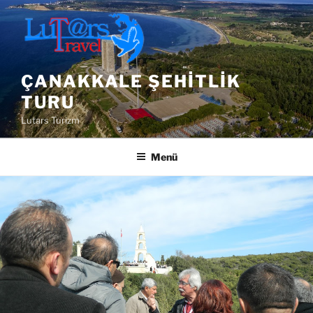
İçeriğe
geç
ÇANAKKALE ŞEHITLIK
TURU
Lutars Turizm
Menü