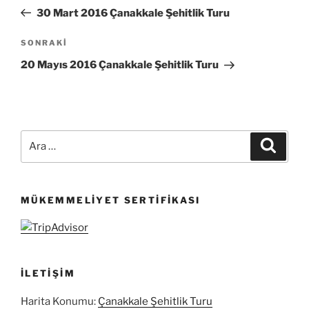
gezinmesi
Yazı
30 Mart 2016 Çanakkale Şehitlik Turu
Sonraki
SONRAKI
Yazı
20 Mayıs 2016 Çanakkale Şehitlik Turu
Ara:
Ara
MÜKEMMELIYET SERTIFIKASI
İLETIŞIM
Harita Konumu:
Çanakkale Şehitlik Turu