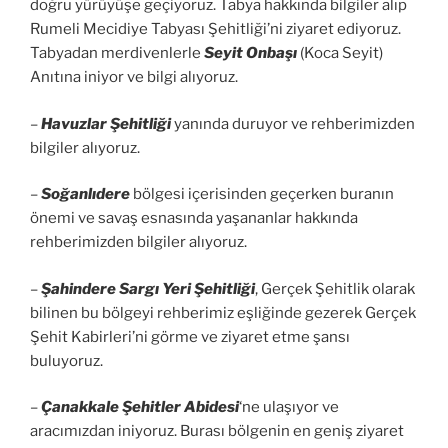
doğru yürüyüşe geçiyoruz. Tabya hakkında bilgiler alıp
Rumeli Mecidiye Tabyası Şehitliği’ni ziyaret ediyoruz.
Tabyadan merdivenlerle
Seyit Onbaşı
(Koca Seyit)
Anıtına iniyor ve bilgi alıyoruz.
–
Havuzlar Şehitliği
yanında duruyor ve rehberimizden
bilgiler alıyoruz.
–
Soğanlıdere
bölgesi içerisinden geçerken buranın
önemi ve savaş esnasında yaşananlar hakkında
rehberimizden bilgiler alıyoruz.
–
Şahindere Sargı Yeri Şehitliği
, Gerçek Şehitlik olarak
bilinen bu bölgeyi rehberimiz eşliğinde gezerek Gerçek
Şehit Kabirleri’ni görme ve ziyaret etme şansı
buluyoruz.
–
Çanakkale Şehitler Abidesi
‘ne ulaşıyor ve
aracımızdan iniyoruz. Burası bölgenin en geniş ziyaret