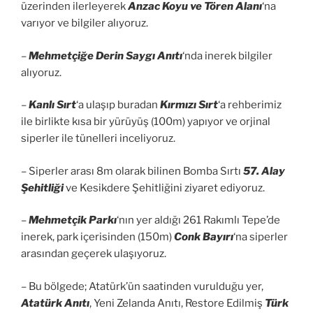
üzerinden ilerleyerek
Anzac Koyu ve Tören Alanı
‘na
varıyor ve bilgiler alıyoruz.
–
Mehmetçiğe Derin Saygı Anıtı
‘nda inerek bilgiler
alıyoruz.
–
Kanlı Sırt
‘a ulaşıp buradan
Kırmızı Sırt
‘a rehberimiz
ile birlikte kısa bir yürüyüş (100m) yapıyor ve orjinal
siperler ile tünelleri inceliyoruz.
– Siperler arası 8m olarak bilinen Bomba Sırtı
57. Alay
Şehitliği
ve Kesikdere Şehitliğini ziyaret ediyoruz.
–
Mehmetçik Parkı
‘nın yer aldığı 261 Rakımlı Tepe’de
inerek, park içerisinden (150m)
Conk Bayırı
‘na siperler
arasından geçerek ulaşıyoruz.
– Bu bölgede; Atatürk’ün saatinden vurulduğu yer,
Atatürk Anıtı
, Yeni Zelanda Anıtı, Restore Edilmiş
Türk