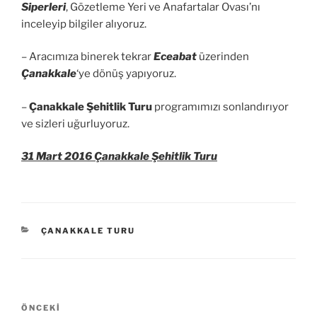
Siperleri
, Gözetleme Yeri ve Anafartalar Ovası’nı
inceleyip bilgiler alıyoruz.
– Aracımıza binerek tekrar
Eceabat
üzerinden
Çanakkale
‘ye dönüş yapıyoruz.
–
Çanakkale Şehitlik Turu
programımızı sonlandırıyor
ve sizleri uğurluyoruz.
31 Mart 2016 Çanakkale Şehitlik Turu
KATEGORILER
ÇANAKKALE TURU
Yazı
Önceki
ÖNCEKI