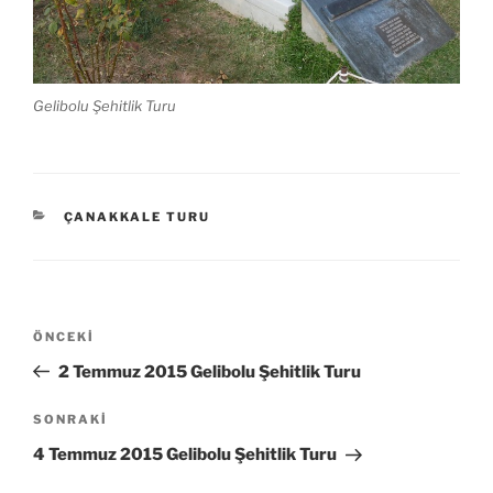
Gelibolu Şehitlik Turu
KATEGORILER
ÇANAKKALE TURU
Yazı
Önceki
ÖNCEKI
gezinmesi
Yazı
2 Temmuz 2015 Gelibolu Şehitlik Turu
Sonraki
SONRAKI
Yazı
4 Temmuz 2015 Gelibolu Şehitlik Turu