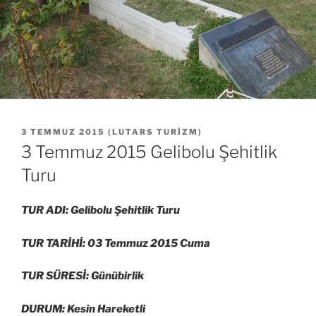
YAYIM
3 TEMMUZ 2015
(
LUTARS TURIZM
)
TARIHI
3 Temmuz 2015 Gelibolu Şehitlik
Turu
TUR ADI: Gelibolu Şehitlik Turu
TUR TARİHİ: 03 Temmuz 2015 Cuma
TUR SÜRESİ: Günübirlik
DURUM: Kesin Hareketli