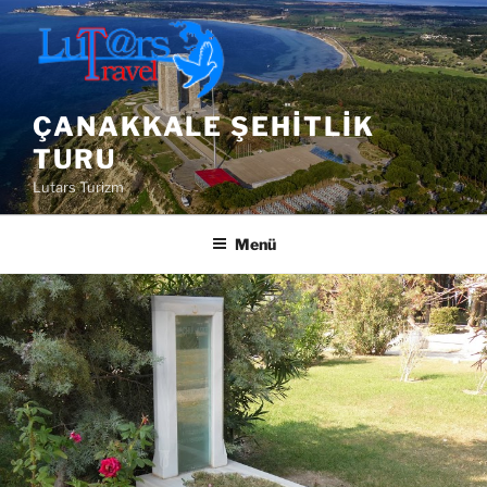
İçeriğe
geç
ÇANAKKALE ŞEHITLIK
TURU
Lutars Turizm
Menü