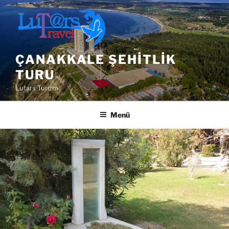
İçeriğe
geç
ÇANAKKALE ŞEHITLIK
TURU
Lutars Turizm
Menü