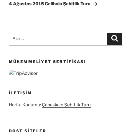
Yazı
4 Ağustos 2015 Gelibolu Şehitlik Turu
Ara:
Ara
MÜKEMMELIYET SERTIFIKASI
İLETIŞIM
Harita Konumu:
Çanakkale Şehitlik Turu
DOST SITELER