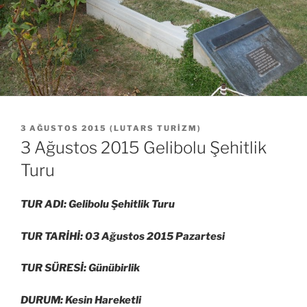
YAYIM
3 AĞUSTOS 2015
(
LUTARS TURIZM
)
TARIHI
3 Ağustos 2015 Gelibolu Şehitlik
Turu
TUR ADI: Gelibolu Şehitlik Turu
TUR TARİHİ: 03 Ağustos 2015 Pazartesi
TUR SÜRESİ: Günübirlik
DURUM: Kesin Hareketli