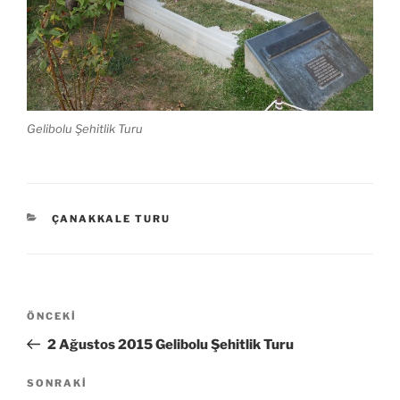
Gelibolu Şehitlik Turu
KATEGORILER
ÇANAKKALE TURU
Yazı
Önceki
ÖNCEKI
gezinmesi
Yazı
2 Ağustos 2015 Gelibolu Şehitlik Turu
Sonraki
SONRAKI