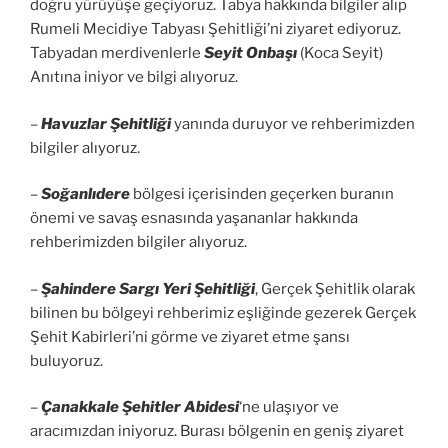
doğru yürüyüşe geçiyoruz. Tabya hakkında bilgiler alıp
Rumeli Mecidiye Tabyası Şehitliği’ni ziyaret ediyoruz.
Tabyadan merdivenlerle
Seyit Onbaşı
(Koca Seyit)
Anıtına iniyor ve bilgi alıyoruz.
–
Havuzlar Şehitliği
yanında duruyor ve rehberimizden
bilgiler alıyoruz.
–
Soğanlıdere
bölgesi içerisinden geçerken buranın
önemi ve savaş esnasında yaşananlar hakkında
rehberimizden bilgiler alıyoruz.
–
Şahindere Sargı Yeri Şehitliği
, Gerçek Şehitlik olarak
bilinen bu bölgeyi rehberimiz eşliğinde gezerek Gerçek
Şehit Kabirleri’ni görme ve ziyaret etme şansı
buluyoruz.
–
Çanakkale Şehitler Abidesi
‘ne ulaşıyor ve
aracımızdan iniyoruz. Burası bölgenin en geniş ziyaret