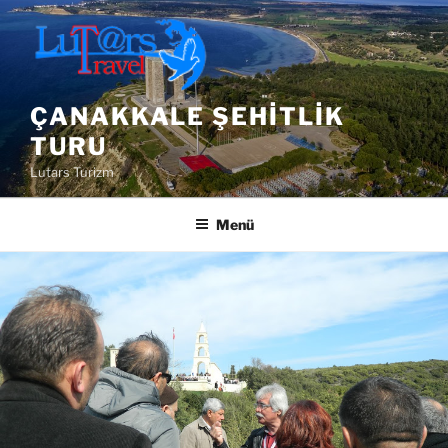
İçeriğe
geç
ÇANAKKALE ŞEHITLIK
TURU
Lutars Turizm
Menü