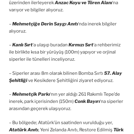
üzerinden ilerleyerek
Anzac Koyu ve Tören Alanı
‘na
varıyor ve bilgiler alıyoruz.
–
Mehmetçiğe Derin Saygı Anıtı
‘nda inerek bilgiler
alıyoruz.
–
Kanlı Sırt
‘a ulaşıp buradan
Kırmızı Sırt
‘a rehberimiz
ile birlikte kısa bir yürüyüş (100m) yapıyor ve orjinal
siperler ile tünelleri inceliyoruz.
– Siperler arası 8m olarak bilinen Bomba Sırtı
57. Alay
Şehitliği
ve Kesikdere Şehitliğini ziyaret ediyoruz.
–
Mehmetçik Parkı
‘nın yer aldığı 261 Rakımlı Tepe’de
inerek, park içerisinden (150m)
Conk Bayırı
‘na siperler
arasından geçerek ulaşıyoruz.
– Bu bölgede; Atatürk’ün saatinden vurulduğu yer,
Atatürk Anıtı
, Yeni Zelanda Anıtı, Restore Edilmiş
Türk