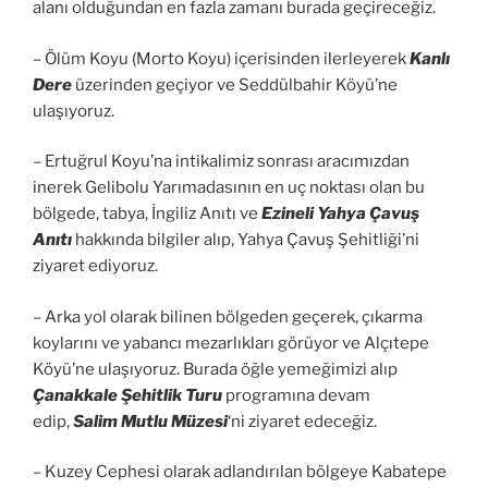
alanı olduğundan en fazla zamanı burada geçireceğiz.
– Ölüm Koyu (Morto Koyu) içerisinden ilerleyerek
Kanlı
Dere
üzerinden geçiyor ve Seddülbahir Köyü’ne
ulaşıyoruz.
– Ertuğrul Koyu’na intikalimiz sonrası aracımızdan
inerek Gelibolu Yarımadasının en uç noktası olan bu
bölgede, tabya, İngiliz Anıtı ve
Ezineli Yahya Çavuş
Anıtı
hakkında bilgiler alıp, Yahya Çavuş Şehitliği’ni
ziyaret ediyoruz.
– Arka yol olarak bilinen bölgeden geçerek, çıkarma
koylarını ve yabancı mezarlıkları görüyor ve Alçıtepe
Köyü’ne ulaşıyoruz. Burada öğle yemeğimizi alıp
Çanakkale Şehitlik Turu
programına devam
edip,
Salim Mutlu Müzesi
‘ni ziyaret edeceğiz.
– Kuzey Cephesi olarak adlandırılan bölgeye Kabatepe