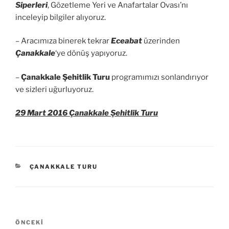
Siperleri
, Gözetleme Yeri ve Anafartalar Ovası’nı
inceleyip bilgiler alıyoruz.
– Aracımıza binerek tekrar
Eceabat
üzerinden
Çanakkale
‘ye dönüş yapıyoruz.
–
Çanakkale Şehitlik Turu
programımızı sonlandırıyor
ve sizleri uğurluyoruz.
29 Mart 2016 Çanakkale Şehitlik Turu
KATEGORILER
ÇANAKKALE TURU
Yazı
Önceki
ÖNCEKI